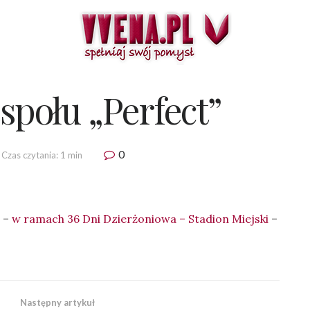
społu „Perfect”
0
Czas czytania: 1 min
” –
w ramach 36 Dni Dzierżoniowa – Stadion Miejski
–
Następny artykuł