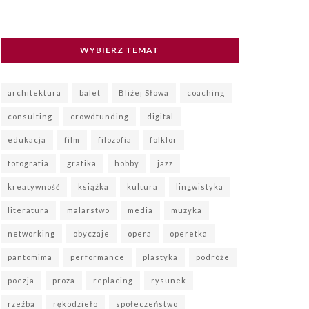
WYBIERZ TEMAT
architektura
balet
Bliżej Słowa
coaching
consulting
crowdfunding
digital
edukacja
film
filozofia
folklor
fotografia
grafika
hobby
jazz
kreatywność
książka
kultura
lingwistyka
literatura
malarstwo
media
muzyka
networking
obyczaje
opera
operetka
pantomima
performance
plastyka
podróże
poezja
proza
replacing
rysunek
rzeźba
rękodzieło
społeczeństwo