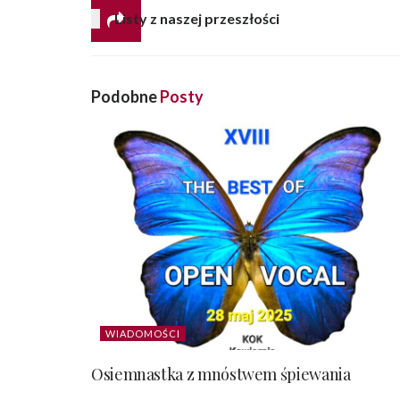
Listy z naszej przeszłości
Podobne
Posty
WIADOMOŚCI
Osiemnastka z mnóstwem śpiewania