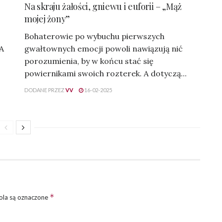
Na skraju żałości, gniewu i euforii – „Mąż
mojej żony”
Bohaterowie po wybuchu pierwszych
 A
gwałtownych emocji powoli nawiązują nić
porozumienia, by w końcu stać się
powiernikami swoich rozterek. A dotyczą...
DODANE PRZEZ
VV
16-02-2025
*
la są oznaczone