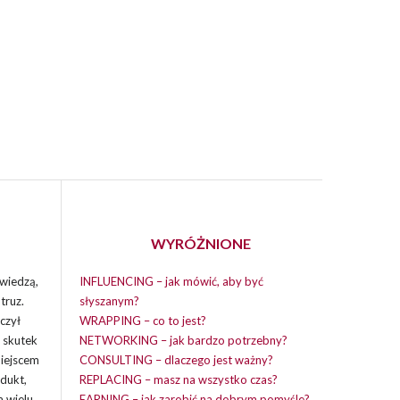
WYRÓŻNIONE
wiedzą,
INFLUENCING – jak mówić, aby być
truz.
słyszanym?
czył
WRAPPING – co to jest?
i skutek
NETWORKING – jak bardzo potrzebny?
miejscem
CONSULTING – dlaczego jest ważny?
dukt,
REPLACING – masz na wszystko czas?
a wielu
EARNING – jak zarobić na dobrym pomyśle?