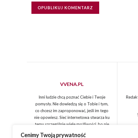
VVENA.PL
Inni ludzie chcą poznać Ciebie i Twoje
Redakt
pomysły. Nie dowiedzą się o Tobie i tym,
co chcesz im zaproponować, jeśli im tego
nie opowiesz. Sieć internetowa stwarza ku
temu szczególnie wiele możliwości, bo nie
jest tylko narzędziem działania, ale i
Cenimy Twoją prywatność
miejscem spotkań. Zapraszam do