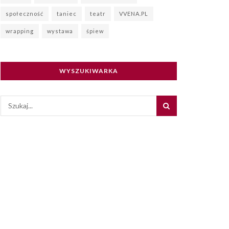
społeczność
taniec
teatr
VVENA.PL
wrapping
wystawa
śpiew
WYSZUKIWARKA