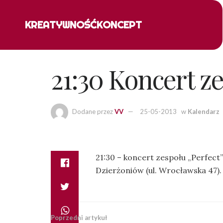
KREATYWNOŚĆ
KONCEPT
21:30 Koncert ze
Dodane przez
VV
25-05-2013
w
Kalendarz
21:30 – koncert zespołu „Perfect
Dzierżoniów (ul. Wrocławska 47).
Poprzedni artykuł