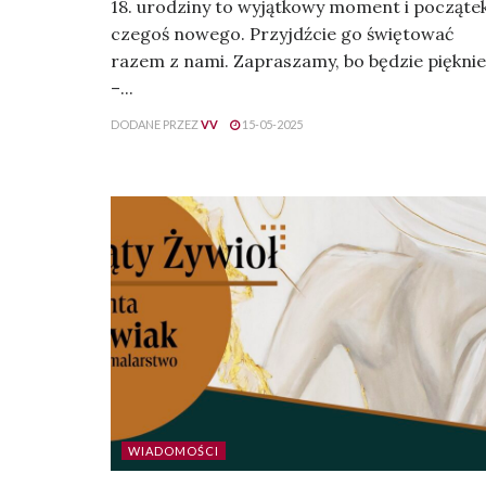
18. urodziny to wyjątkowy moment i począte
czegoś nowego. Przyjdźcie go świętować
razem z nami. Zapraszamy, bo będzie pięknie
–...
DODANE PRZEZ
VV
15-05-2025
WIADOMOŚCI