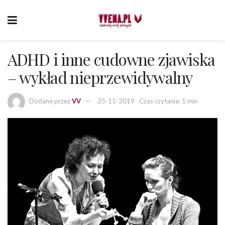
ADHD i inne cudowne zjawiska
– wykład nieprzewidywalny
Dodane przez
VV
25-11-2019
Czas czytania: 1 min