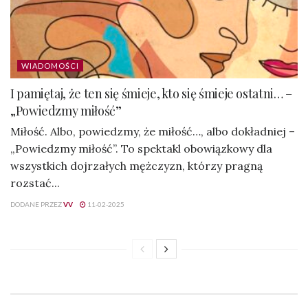
WIADOMOŚCI
I pamiętaj, że ten się śmieje, kto się śmieje ostatni… –
„Powiedzmy miłość”
Miłość. Albo, powiedzmy, że miłość…, albo dokładniej –
„Powiedzmy miłość”. To spektakl obowiązkowy dla
wszystkich dojrzałych mężczyzn, którzy pragną
rozstać...
DODANE PRZEZ
VV
11-02-2025