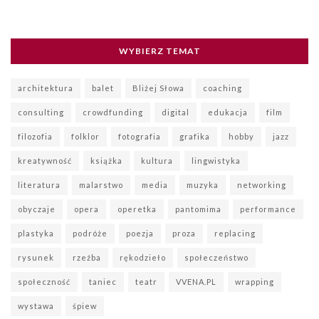
WYBIERZ TEMAT
architektura
balet
Bliżej Słowa
coaching
consulting
crowdfunding
digital
edukacja
film
filozofia
folklor
fotografia
grafika
hobby
jazz
kreatywność
książka
kultura
lingwistyka
literatura
malarstwo
media
muzyka
networking
obyczaje
opera
operetka
pantomima
performance
plastyka
podróże
poezja
proza
replacing
rysunek
rzeźba
rękodzieło
społeczeństwo
społeczność
taniec
teatr
VVENA.PL
wrapping
wystawa
śpiew