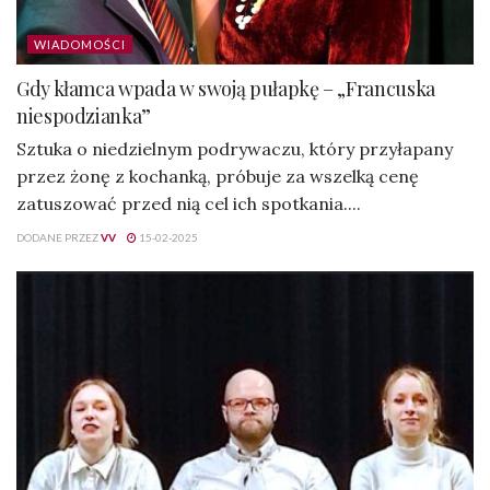
WIADOMOŚCI
Gdy kłamca wpada w swoją pułapkę – „Francuska
niespodzianka”
Sztuka o niedzielnym podrywaczu, który przyłapany
przez żonę z kochanką, próbuje za wszelką cenę
zatuszować przed nią cel ich spotkania....
DODANE PRZEZ
VV
15-02-2025