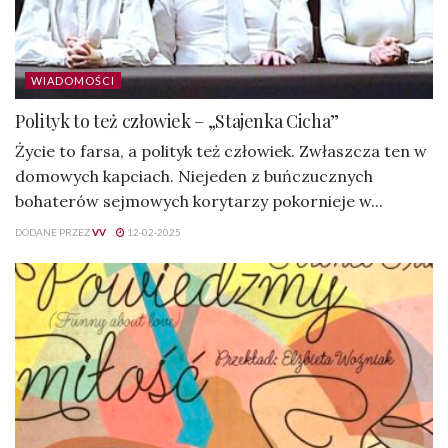
WIADOMOŚCI
Polityk to też człowiek – „Stajenka Cicha”
Życie to farsa, a polityk też człowiek. Zwłaszcza ten w
domowych kapciach. Niejeden z buńczucznych
bohaterów sejmowych korytarzy pokornieje w...
DODANE PRZEZ
VV
12-02-2025