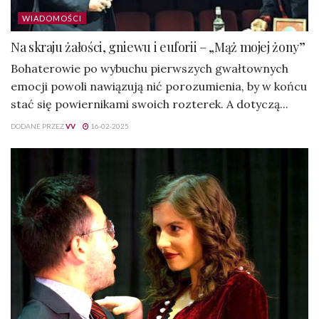
WIADOMOŚCI
Na skraju żałości, gniewu i euforii – „Mąż mojej żony”
Bohaterowie po wybuchu pierwszych gwałtownych
emocji powoli nawiązują nić porozumienia, by w końcu
stać się powiernikami swoich rozterek. A dotyczą...
DODANE PRZEZ
VV
16-02-2025