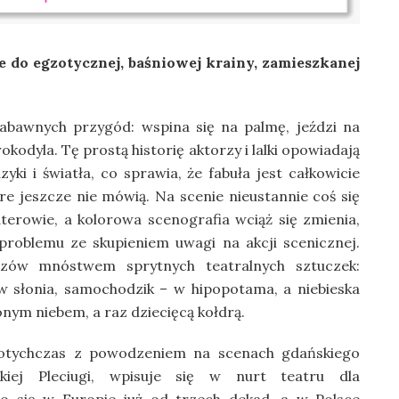
e do egzotycznej, baśniowej krainy, zamieszkanej
abawnych przygód: wspina się na palmę, jeździ na
okodyla. Tę prostą historię aktorzy i lalki opowiadają
ki i światła, co sprawia, że fabuła jest całkowicie
re jeszcze nie mówią. Na scenie nieustannie coś się
haterowie, a kolorowa scenografia wciąż się zmienia,
problemu ze skupieniem uwagi na akcji scenicznej.
dzów mnóstwem sprytnych teatralnych sztuczek:
w słonia, samochodzik – w hipopotama, a niebieska
onym niebem, a raz dziecięcą kołdrą.
dotychczas z powodzeniem na scenach gdańskiego
skiej Pleciugi, wpisuje się w nurt teatru dla