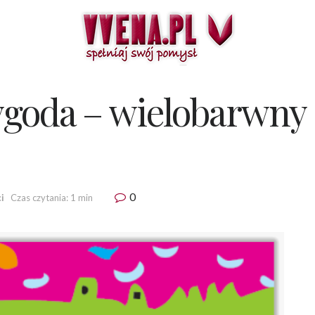
goda – wielobarwny 
0
i
Czas czytania: 1 min