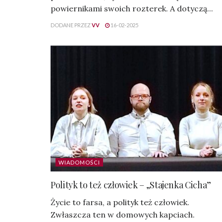
powiernikami swoich rozterek. A dotyczą...
DODANE PRZEZ
VV
16-02-2025
WIADOMOŚCI
Polityk to też człowiek – „Stajenka Cicha”
Życie to farsa, a polityk też człowiek.
Zwłaszcza ten w domowych kapciach.