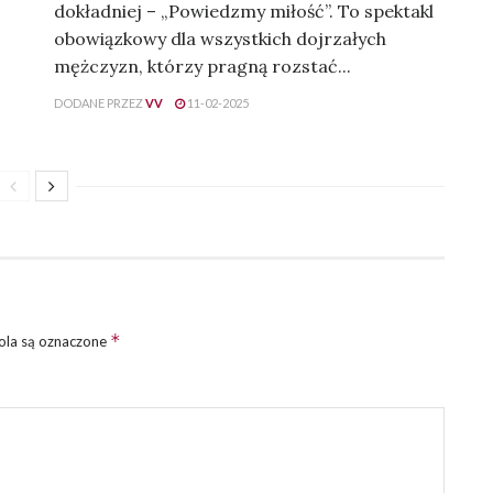
dokładniej – „Powiedzmy miłość”. To spektakl
obowiązkowy dla wszystkich dojrzałych
mężczyzn, którzy pragną rozstać...
DODANE PRZEZ
VV
11-02-2025
*
la są oznaczone