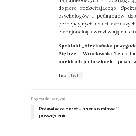
najnajmłodszych – rozwijające
dopiero rozkwitającego. Spekt
psychologów i pedagogów dzie
percepcyjnych dzieci młodszych 
emocjonalną, uwrażliwiają na szt
Spektakl „Afrykańska przygoda” 
Piętrze – Wrocławski Teatr La
miękkich poduszkach – przed w
Tagi:
teatr
Poprzedni artykuł
Poławiacze pereł – opera o miłości i
poświęceniu