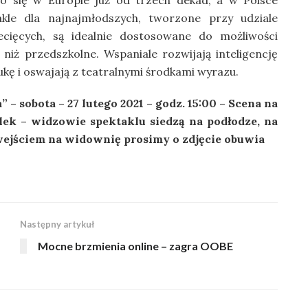
go się w Europie już od trzech dekad, a w Polsce
akle dla najnajmłodszych, tworzone przy udziale
cięcych, są idealnie dostosowane do możliwości
niż przedszkolne. Wspaniale rozwijają inteligencję
ukę i oswajają z teatralnymi środkami wyrazu.
– sobota – 27 lutego 2021 – godz. 15:00 – Scena na
lek – widzowie spektaklu siedzą na podłodze, na
ejściem na widownię prosimy o zdjęcie obuwia
Następny artykuł
Mocne brzmienia online – zagra OOBE