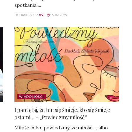
spotkania....
DODANE PRZEZ
VV
15-02-2025
WIADOMOŚCI
I pamiętaj, że ten się śmieje, kto się śmieje
ostatni… – „Powiedzmy miłość”
Miłość. Albo, powiedzmy, że miłość…, albo