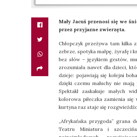
Mały Jacuś przenosi się we śni
przez przyjazne zwierzęta.
Chłopczyk przeżywa tam kilka z
zebrze, spotyka małpę, żyrafę i kr
bez słów – językiem gestów, muzy
zrozumiała nawet dla dzieci, któ
dzieje: pojawiają się kolejni bo
dzięki czemu maluchy nie mają 
Spektakl zaskakuje małych wi
kolorowa piłeczka zamienia się 
kurtyna raz staje się rozgwieżdż
„Afrykańska przygoda” grana 
Teatru Miniatura i szczeciń