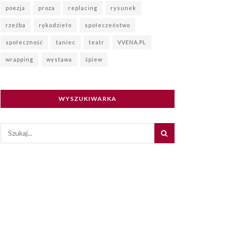
poezja
proza
replacing
rysunek
rzeźba
rękodzieło
społeczeństwo
społeczność
taniec
teatr
VVENA.PL
wrapping
wystawa
śpiew
WYSZUKIWARKA