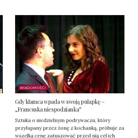
WIADOMOŚCI
Gdy kłamca wpada w swoją pułapkę –
„Francuska niespodzianka”
Sztuka o niedzielnym podrywaczu, który
przyłapany przez żonę z kochanką, próbuje za
wszelką cenę zatuszować przed nią cel ich