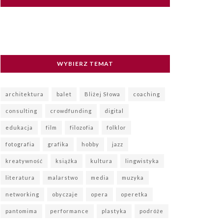
WYBIERZ TEMAT
architektura
balet
Bliżej Słowa
coaching
consulting
crowdfunding
digital
edukacja
film
filozofia
folklor
fotografia
grafika
hobby
jazz
kreatywność
książka
kultura
lingwistyka
literatura
malarstwo
media
muzyka
networking
obyczaje
opera
operetka
pantomima
performance
plastyka
podróże