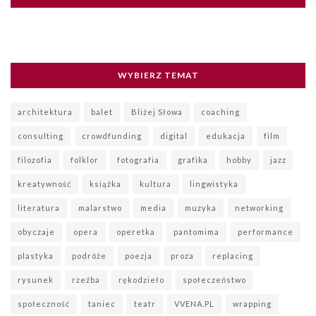
WYBIERZ TEMAT
architektura
balet
Bliżej Słowa
coaching
consulting
crowdfunding
digital
edukacja
film
filozofia
folklor
fotografia
grafika
hobby
jazz
kreatywność
książka
kultura
lingwistyka
literatura
malarstwo
media
muzyka
networking
obyczaje
opera
operetka
pantomima
performance
plastyka
podróże
poezja
proza
replacing
rysunek
rzeźba
rękodzieło
społeczeństwo
społeczność
taniec
teatr
VVENA.PL
wrapping