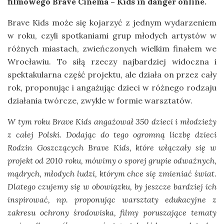
filmowego Brave Cinema – Kids in danger online.
Brave Kids może się kojarzyć z jednym wydarzeniem
w roku, czyli spotkaniami grup młodych artystów w
różnych miastach, zwieńczonych wielkim finałem we
Wrocławiu. To siłą rzeczy najbardziej widoczna i
spektakularna część projektu, ale działa on przez cały
rok, proponując i angażując dzieci w różnego rodzaju
działania twórcze, zwykle w formie warsztatów.
W tym roku Brave Kids angażował 350 dzieci i młodzieży
z całej Polski. Dodając do tego ogromną liczbę dzieci
Rodzin Goszczących Brave Kids, które włączały się w
projekt od 2010 roku, mówimy o sporej grupie odważnych,
mądrych, młodych ludzi, którym chce się zmieniać świat.
Dlatego czujemy się w obowiązku, by jeszcze bardziej ich
inspirować, np. proponując warsztaty edukacyjne z
zakresu ochrony środowiska, filmy poruszające tematy