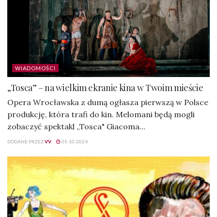
WIADOMOŚCI
„Tosca” – na wielkim ekranie kina w Twoim mieście
Opera Wrocławska z dumą ogłasza pierwszą w Polsce
produkcję, która trafi do kin. Melomani będą mogli
zobaczyć spektakl „Tosca" Giacoma...
DODANE PRZEZ
VV
05-10-2024