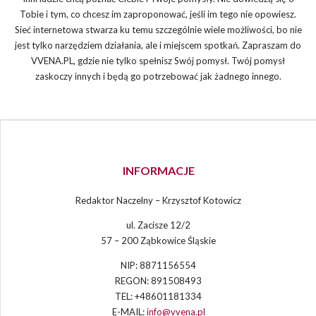
Tobie i tym, co chcesz im zaproponować, jeśli im tego nie opowiesz.
Sieć internetowa stwarza ku temu szczególnie wiele możliwości, bo nie
jest tylko narzędziem działania, ale i miejscem spotkań. Zapraszam do
VVENA.PL, gdzie nie tylko spełnisz Swój pomysł. Twój pomysł
zaskoczy innych i będą go potrzebować jak żadnego innego.
INFORMACJE
Redaktor Naczelny – Krzysztof Kotowicz
ul. Zacisze 12/2
57 – 200 Ząbkowice Śląskie
NIP: 8871156554
REGON: 891508493
TEL: +48601181334
E-MAIL:
info@vvena.pl