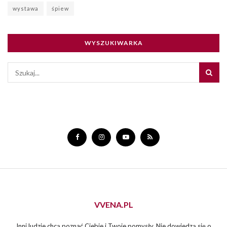
wystawa
śpiew
WYSZUKIWARKA
VVENA.PL
Inni ludzie chcą poznać Ciebie i Twoje pomysły. Nie dowiedzą się o