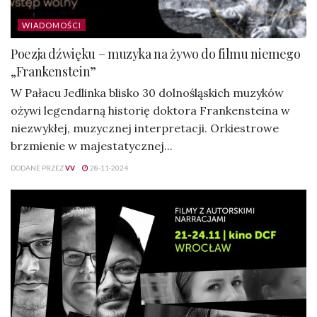
WIADOMOŚCI
Poezja dźwięku – muzyka na żywo do filmu niemego
„Frankenstein”
W Pałacu Jedlinka blisko 30 dolnośląskich muzyków
ożywi legendarną historię doktora Frankensteina w
niezwykłej, muzycznej interpretacji. Orkiestrowe
brzmienie w majestatycznej...
DODANE PRZEZ
VV
28-11-2024