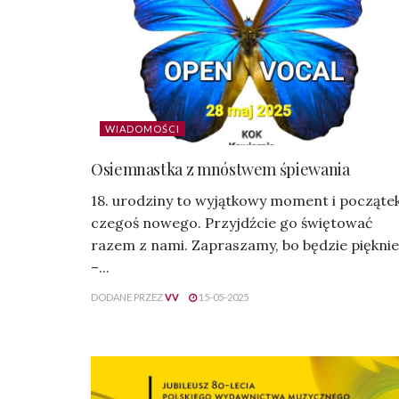
WIADOMOŚCI
Osiemnastka z mnóstwem śpiewania
18. urodziny to wyjątkowy moment i począte
czegoś nowego. Przyjdźcie go świętować
razem z nami. Zapraszamy, bo będzie pięknie
–...
DODANE PRZEZ
VV
15-05-2025