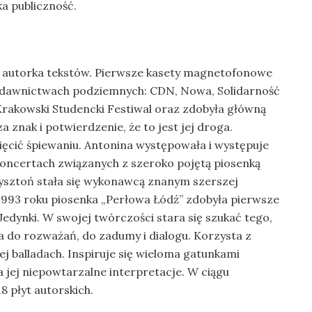
a publiczność.
, autorka tekstów. Pierwsze kasety magnetofonowe
ydawnictwach podziemnych: CDN, Nowa, Solidarność
Krakowski Studencki Festiwal oraz zdobyła główną
znak i potwierdzenie, że to jest jej droga.
ięcić śpiewaniu. Antonina występowała i występuje
koncertach związanych z szeroko pojętą piosenką
rzysztoń stała się wykonawcą znanym szerszej
e 1993 roku piosenka „Perłowa Łódź” zdobyła pierwsze
Jedynki. W swojej twórczości stara się szukać tego,
za do rozważań, do zadumy i dialogu. Korzysta z
 jej balladach. Inspiruje się wieloma gatunkami
a jej niepowtarzalne interpretacje. W ciągu
8 płyt autorskich.