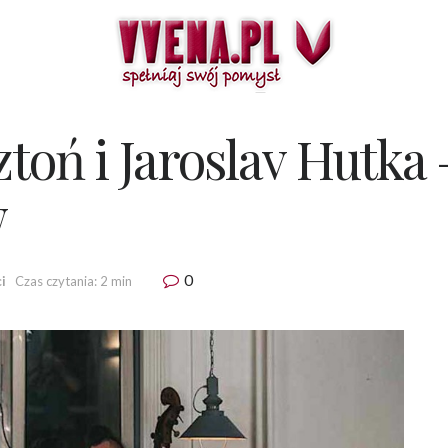
toń i Jaroslav Hutka
w
0
i
Czas czytania: 2 min