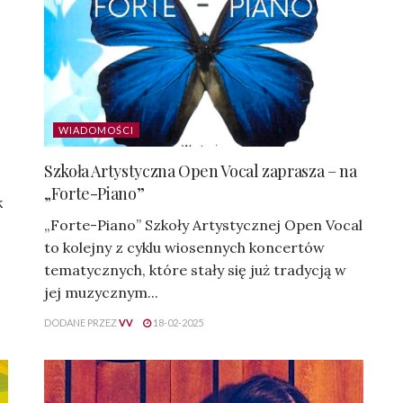
WIADOMOŚCI
Szkoła Artystyczna Open Vocal zaprasza – na
„Forte-Piano”
k
„Forte-Piano” Szkoły Artystycznej Open Vocal
to kolejny z cyklu wiosennych koncertów
tematycznych, które stały się już tradycją w
jej muzycznym...
DODANE PRZEZ
VV
18-02-2025