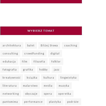
WYBIERZ TEMAT
architektura
balet
Bliżej Słowa
coaching
consulting
crowdfunding
digital
edukacja
film
filozofia
folklor
fotografia
grafika
hobby
jazz
kreatywność
książka
kultura
lingwistyka
literatura
malarstwo
media
muzyka
networking
obyczaje
opera
operetka
pantomima
performance
plastyka
podróże