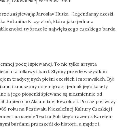
skiej i Słowackiej Wrocław 1989.
orze zaśpiewają: Jaroslav Hutka – legendarny czeski
rka Antonina Krzysztoń, która jako jedna z
publiczności twórczość największego czeskiego barda
emnej poezji śpiewanej. To nie tylko artysta
ieśniarz folkowy i bard. Słynny przede wszystkim
jom tradycyjnych pieśni czeskich i morawskich. Był
zmu i zmuszony do emigracji jednak jego kasety
ane a jego piosenki śpiewane są niezmiennie od
ił dopiero po Aksamitnej Rewolucji. Po raz pierwszy
989 roku na Festiwalu Niezależnej Kultury Czeskiej i
oncert na scenie Teatru Polskiego razem z Karelem
nymi bardami przeszedł do historii, a mądre i