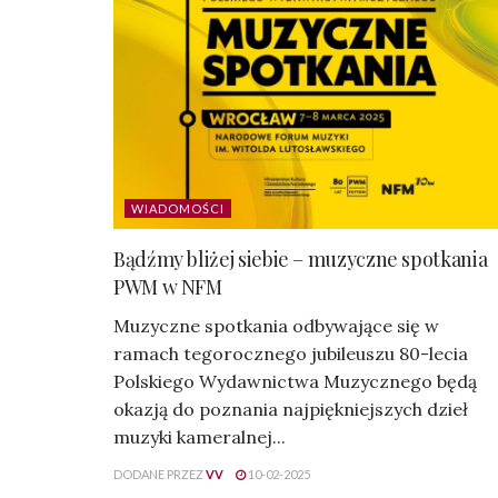
WIADOMOŚCI
Bądźmy bliżej siebie – muzyczne spotkania
PWM w NFM
Muzyczne spotkania odbywające się w
ramach tegorocznego jubileuszu 80-lecia
Polskiego Wydawnictwa Muzycznego będą
okazją do poznania najpiękniejszych dzieł
muzyki kameralnej...
DODANE PRZEZ
VV
10-02-2025