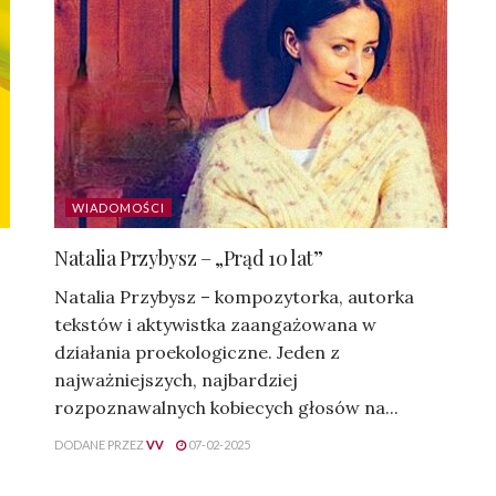
WIADOMOŚCI
Natalia Przybysz – „Prąd 10 lat”
Natalia Przybysz – kompozytorka, autorka
tekstów i aktywistka zaangażowana w
działania proekologiczne. Jeden z
najważniejszych, najbardziej
rozpoznawalnych kobiecych głosów na...
DODANE PRZEZ
VV
07-02-2025