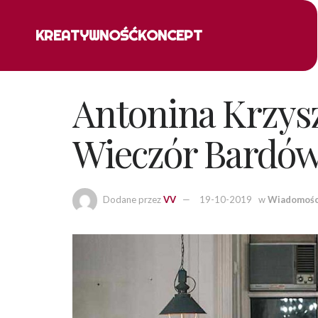
KREATYWNOŚĆ
KONCEPT
Antonina Krzysz
Wieczór Bardó
Dodane przez
VV
19-10-2019
w
Wiadomośc