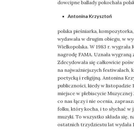
dowcipne ballady pokochała polsk
Antonina Krzysztoń
polska pieśniarka, kompozytorka
wydawała w drugim obiegu, w w
Wielkopolska. W 1983 r. wygrała 
nagrodę FAMA. Uznała wygraną za 
Zdecydowała się całkowicie pośw
na najważniejszych festiwalach, 
poetycką i religijną. Antonina K
publiczności, kiedy w listopadzi
miejsce w plebiscycie Muzycznej 
co nas łączy i nie ocenia, zapras
folku, który kocha, i to słychać w
muzyki. To wszystko składa się, n
ostatnich trzydziestu lat wydała 1