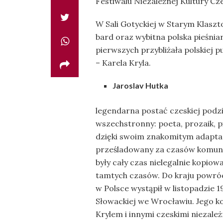
Festiwalu Niezależnej Kultury Cze
W Sali Gotyckiej w Starym Klaszt
bard oraz wybitna polska pieśnia
pierwszych przybliżała polskiej 
– Karela Kryla.
Jaroslav Hutka
legendarna postać czeskiej podzi
wszechstronny: poeta, prozaik, p
dzięki swoim znakomitym adaptac
prześladowany za czasów komuni
były cały czas nielegalnie kopiow
tamtych czasów. Do kraju powróc
w Polsce wystąpił w listopadzie 1
Słowackiej we Wrocławiu. Jego k
Krylem i innymi czeskimi niezależ