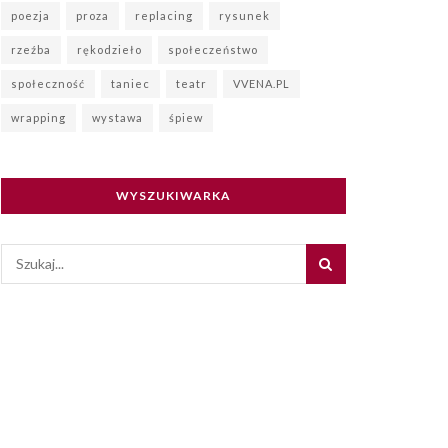
poezja
proza
replacing
rysunek
rzeźba
rękodzieło
społeczeństwo
społeczność
taniec
teatr
VVENA.PL
wrapping
wystawa
śpiew
WYSZUKIWARKA