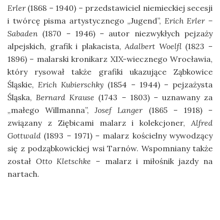
Erler
(1868 – 1940) – przedstawiciel niemieckiej secesji
i twórcę pisma artystycznego „Jugend”,
Erich Erler –
Sabaden
(1870 – 1946) – autor niezwykłych pejzaży
alpejskich, grafik i plakacista,
Adalbert Woelfl
(1823 –
1896) – malarski kronikarz XIX-wiecznego Wrocławia,
który rysował także grafiki ukazujące Ząbkowice
Śląskie,
Erich Kubierschky
(1854 – 1944) – pejzażysta
Śląska,
Bernard Krause
(1743 – 1803) – uznawany za
„małego Willmanna”,
Josef Langer
(1865 – 1918) –
związany z Ziębicami malarz i kolekcjoner,
Alfred
Gottwald
(1893 – 1971) – malarz kościelny wywodzący
się z podząbkowickiej wsi Tarnów. Wspomniany także
został
Otto Kletschke
– malarz i miłośnik jazdy na
nartach.