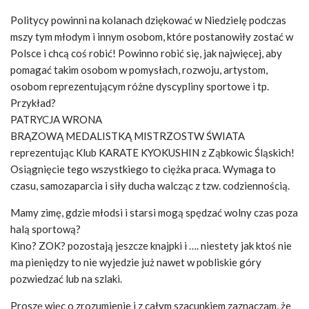
Politycy powinni na kolanach dziękować w Niedzielę podczas
mszy tym młodym i innym osobom, które postanowiły zostać w
Polsce i chcą coś robić! Powinno robić się, jak najwięcej, aby
pomagać takim osobom w pomysłach, rozwoju, artystom,
osobom reprezentującym różne dyscypliny sportowe i tp.
Przykład?
PATRYCJA WRONA
BRĄZOWĄ MEDALISTKĄ MISTRZOSTW ŚWIATA
reprezentując Klub KARATE KYOKUSHIN z Ząbkowic Śląskich!
Osiągnięcie tego wszystkiego to ciężka praca. Wymaga to
czasu, samozaparcia i siły ducha walcząc z tzw. codziennością.
Mamy zimę, gdzie młodsi i starsi mogą spędzać wolny czas poza
halą sportową?
Kino? ZOK? pozostają jeszcze knajpki i …. niestety jak ktoś nie
ma pieniędzy to nie wyjedzie już nawet w pobliskie góry
pozwiedzać lub na szlaki.
Proszę więc o zrozumienie i z całym szacunkiem zaznaczam, że