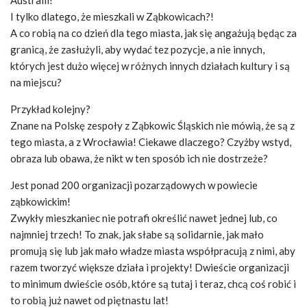
I tylko dlatego, że mieszkali w Ząbkowicach?!
A co robią na co dzień dla tego miasta, jak się angażują będąc za
granicą, że zasłużyli, aby wydać tez pozycje, a nie innych,
których jest dużo więcej w różnych innych działach kultury i są
na miejscu?
Przykład kolejny?
Znane na Polskę zespoły z Ząbkowic Śląskich nie mówią, że są z
tego miasta, a z Wrocławia! Ciekawe dlaczego? Czyżby wstyd,
obraza lub obawa, że nikt w ten sposób ich nie dostrzeże?
Jest ponad 200 organizacji pozarządowych w powiecie
ząbkowickim!
Zwykły mieszkaniec nie potrafi określić nawet jednej lub, co
najmniej trzech! To znak, jak słabe są solidarnie, jak mało
promują się lub jak mało władze miasta współpracują z nimi, aby
razem tworzyć większe działa i projekty! Dwieście organizacji
to minimum dwieście osób, które są tutaj i teraz, chcą coś robić i
to robią już nawet od piętnastu lat!