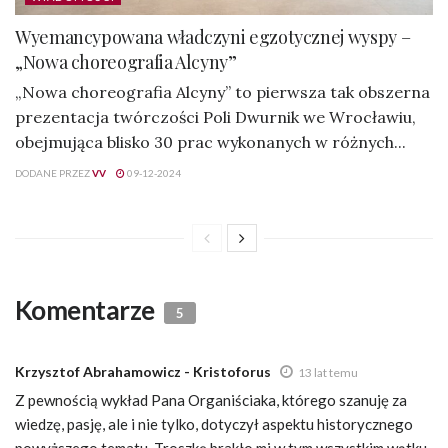
Wyemancypowana władczyni egzotycznej wyspy –
„Nowa choreografia Alcyny”
„Nowa choreografia Alcyny” to pierwsza tak obszerna
prezentacja twórczości Poli Dwurnik we Wrocławiu,
obejmująca blisko 30 prac wykonanych w różnych...
DODANE PRZEZ
VV
09-12-2024
Komentarze
5
Krzysztof Abrahamowicz - Kristoforus
13 lat temu
Z pewnością wykład Pana Organiściaka, którego szanuję za
wiedzę, pasję, ale i nie tylko, dotyczył aspektu historycznego