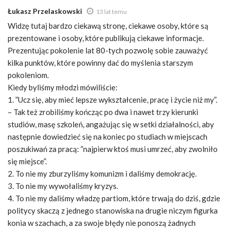
Łukasz Przelaskowski
13 lat temu
Widzę tutaj bardzo ciekawą stronę, ciekawe osoby, które są
prezentowane i osoby, które publikują ciekawe informacje.
Prezentując pokolenie lat 80-tych pozwolę sobie zauważyć
kilka punktów, które powinny dać do myślenia starszym
pokoleniom.
Kiedy byliśmy młodzi mówiliście:
1. ”Ucz się, aby mieć lepsze wykształcenie, pracę i życie niż my”.
– Tak też zrobiliśmy kończąc po dwa i nawet trzy kierunki
studiów, masę szkoleń, angażując się w setki działalności, aby
następnie dowiedzieć się na koniec po studiach w miejscach
poszukiwań za pracą: ”najpierw ktoś musi umrzeć, aby zwolniło
się miejsce”.
2. To nie my zburzyliśmy komunizm i daliśmy demokrację.
3. To nie my wywołaliśmy kryzys.
4. To nie my daliśmy władzę partiom, które trwają do dziś, gdzie
politycy skaczą z jednego stanowiska na drugie niczym figurka
konia w szachach, a za swoje błędy nie ponoszą żadnych