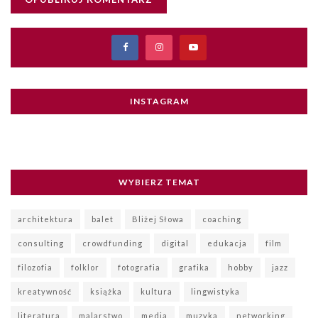
INSTAGRAM
WYBIERZ TEMAT
architektura
balet
Bliżej Słowa
coaching
consulting
crowdfunding
digital
edukacja
film
filozofia
folklor
fotografia
grafika
hobby
jazz
kreatywność
książka
kultura
lingwistyka
literatura
malarstwo
media
muzyka
networking