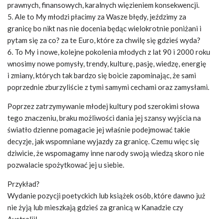
prawnych, finansowych, karalnych więzieniem konsekwencji.
5. Ale to My młodzi płacimy za Wasze błędy, jeździmy za
granicę bo nikt nas nie docenia będąc wielokrotnie poniżani i
pytam się za co? za te Euro, które za chwilę się gdzieś wyda?
6. To My i nowe, kolejne pokolenia młodych z lat 90 i 2000 roku
wnosimy nowe pomysły, trendy, kulturę, pasję, wiedzę, energię
i zmiany, których tak bardzo się boicie zapominając, że sami
poprzednie zburzyliście z tymi samymi cechami oraz zamysłami.
Poprzez zatrzymywanie młodej kultury pod szerokimi słowa
tego znaczeniu, braku możliwości dania jej szansy wyjścia na
światło dzienne pomagacie jej właśnie podejmować takie
decyzje, jak wspomniane wyjazdy za granicę. Czemu więc się
dziwicie, że wspomagamy inne narody swoją wiedzą skoro nie
pozwalacie spożytkować jej u siebie.
Przykład?
Wydanie pozycji poetyckich lub książek osób, które dawno już
nie żyją lub mieszkają gdzieś za granicą w Kanadzie czy
Australii!