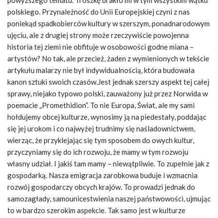
powyższego tematu. Troszkę brakło mi w tym wszystkim wątku
polskiego. Przynależność do Unii Europejskiej czyni z nas
poniekąd spadkobierców kultury w szerszym, ponadnarodowym
ujęciu, ale z drugiej strony może rzeczywiście powojenna
historia tej ziemi nie obfituje w osobowości godne miana –
artystów? No tak, ale przecież, żaden z wymienionych w tekście
artykułu malarzy nie był indywidualnością, która budowała
kanon sztuki swoich czasów.Jest jednak szerszy aspekt tej całej
sprawy, niejako typowo polski, zauważony już przez Norwida w
poemacie „Promethidion”. To nie Europa, Świat, ale my sami
hołdujemy obcej kulturze, wynosimy ją na piedestały, poddając
się jej urokom i co najwyżej trudnimy się naśladownictwem,
wierząc, że przyklejając się tym sposobem do owych kultur,
przyczyniamy się do ich rozwoju, że mamy w tym rozwoju
własny udział. I jakiś tam mamy – niewątpliwie. To zupełnie jak z
gospodarką. Nasza emigracja zarobkowa buduje i wzmacnia
rozwój gospodarczy obcych krajów. To prowadzi jednak do
samozagłady, samounicestwienia naszej państwowości, ujmując
to w bardzo szerokim aspekcie. Tak samo jest w kulturze