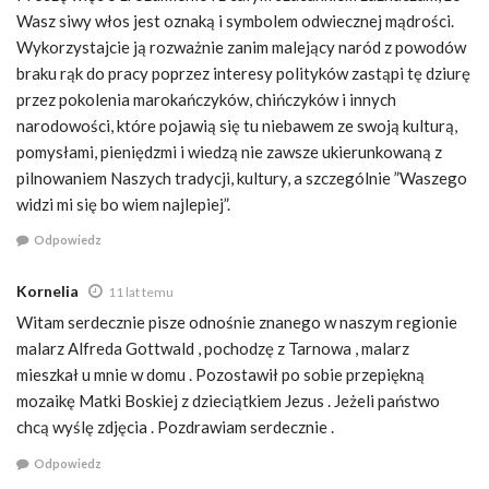
Wasz siwy włos jest oznaką i symbolem odwiecznej mądrości.
Wykorzystajcie ją rozważnie zanim malejący naród z powodów
braku rąk do pracy poprzez interesy polityków zastąpi tę dziurę
przez pokolenia marokańczyków, chińczyków i innych
narodowości, które pojawią się tu niebawem ze swoją kulturą,
pomysłami, pieniędzmi i wiedzą nie zawsze ukierunkowaną z
pilnowaniem Naszych tradycji, kultury, a szczególnie ”Waszego
widzi mi się bo wiem najlepiej”.
Odpowiedz
Kornelia
11 lat temu
Witam serdecznie pisze odnośnie znanego w naszym regionie
malarz Alfreda Gottwald , pochodzę z Tarnowa , malarz
mieszkał u mnie w domu . Pozostawił po sobie przepiękną
mozaikę Matki Boskiej z dzieciątkiem Jezus . Jeżeli państwo
chcą wyślę zdjęcia . Pozdrawiam serdecznie .
Odpowiedz