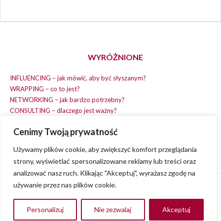
WYRÓŻNIONE
INFLUENCING – jak mówić, aby być słyszanym?
WRAPPING – co to jest?
NETWORKING – jak bardzo potrzebny?
CONSULTING – dlaczego jest ważny?
REPLACING – masz na wszystko czas?
Cenimy Twoją prywatność
EARNING – jak zarobić na dobrym pomyśle?
COACHING – chcesz spełniać swój pomysł?
Używamy plików cookie, aby zwiększyć komfort przeglądania
strony, wyświetlać spersonalizowane reklamy lub treści oraz
analizować nasz ruch. Klikając "Akceptuj", wyrażasz zgodę na
używanie przez nas plików cookie.
© 2013 - 2023
VVENA.PL
- All rights reserved.
Polityka Prywatności
Personalizuj
Nie zezwalaj
Akceptuj