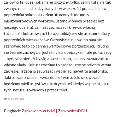
zarówno tej dużej, jak i małej ojczyzny, tylko, że my tutaj na tak
zwanych ziemiach odzyskanych, w większości przesadzeni w
poprzednim pokoleniu z ziem utraconych (na mocy
międzynarodowych wyroków, ustanowionych przecież bez
naszego udziału), zamiast zaznaczać i krzewić własną
tożsamość kulturową tu i teraz, poddajemy się urokom kultury
poprzednich mieszkańców. Oczywiście, nie wolno nam nie
szanować tego co cenne i wartościowe z przeszłości, i trudno
się tym nie zachwycić, jesteśmy Europejczykami, ale po to, żeby
– być, zaistnieć i żeby się z nami liczono, musimy zaznaczać tu
własne ślady. Kultura rodzima to bardzo istotne poletko w tym
zakresie. Trzeba ją zauważać i wspierać, nawet tę amatorską.
Taki proces z czasem wyda dobre i wartościowe owoce, i
będziemy mieli artystów, o których ktoś kiedyś wspomni, jak o
tych, naturalizowanych z przeszłości.
Odpowiedz
Pingback:
Ząbkowiccy artyści | Zabkowice4YOU