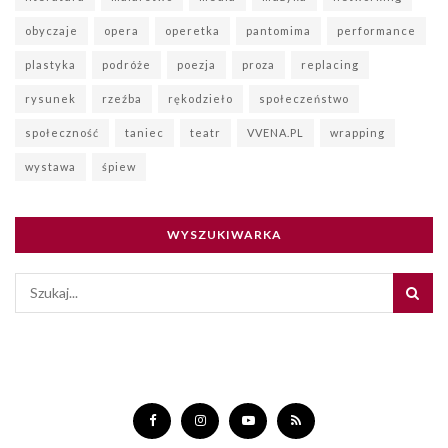
obyczaje
opera
operetka
pantomima
performance
plastyka
podróże
poezja
proza
replacing
rysunek
rzeźba
rękodzieło
społeczeństwo
społeczność
taniec
teatr
VVENA.PL
wrapping
wystawa
śpiew
WYSZUKIWARKA