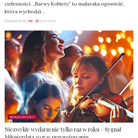
cielesności. „Barwy Kobiety” to malarska opowieść,
która wychodzi...
DODANE PRZEZ
VV
03-02-2025
WIADOMOŚCI
Niezwykłe wydarzenie tylko raz w roku – Sygnał
Miłosierdzia 2025 w przygotowaniu