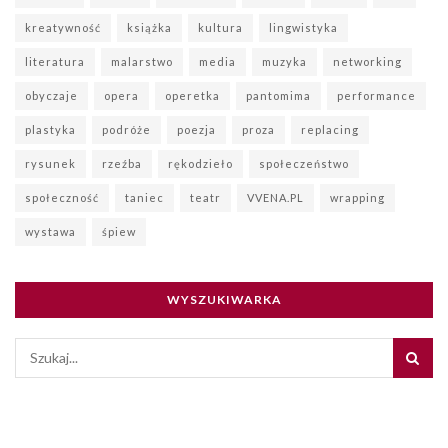
kreatywność
książka
kultura
lingwistyka
literatura
malarstwo
media
muzyka
networking
obyczaje
opera
operetka
pantomima
performance
plastyka
podróże
poezja
proza
replacing
rysunek
rzeźba
rękodzieło
społeczeństwo
społeczność
taniec
teatr
VVENA.PL
wrapping
wystawa
śpiew
WYSZUKIWARKA