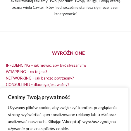
ekskluzywnej reklamy. Twój produkt, Twoją usługę, Twoją ofertę
pozna wielu Czytelników i jednocześnie staniesz się mecenasem
kreatywności.
WYRÓŻNIONE
INFLUENCING – jak mówić, aby być słyszanym?
WRAPPING – co to jest?
NETWORKING – jak bardzo potrzebny?
CONSULTING – dlaczego jest ważny?
REPLACING – masz na wszystko czas?
Cenimy Twoją prywatność
EARNING – jak zarobić na dobrym pomyśle?
COACHING – chcesz spełniać swój pomysł?
Używamy plików cookie, aby zwiększyć komfort przeglądania
strony, wyświetlać spersonalizowane reklamy lub treści oraz
analizować nasz ruch. Klikając "Akceptuj", wyrażasz zgodę na
używanie przez nas plików cookie.