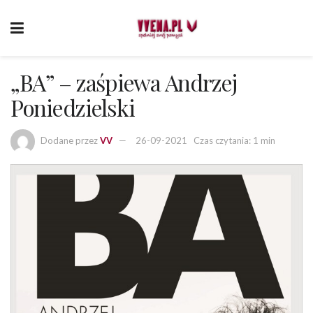
„BA” – zaśpiewa Andrzej
Poniedzielski
Dodane przez
VV
26-09-2021
Czas czytania: 1 min