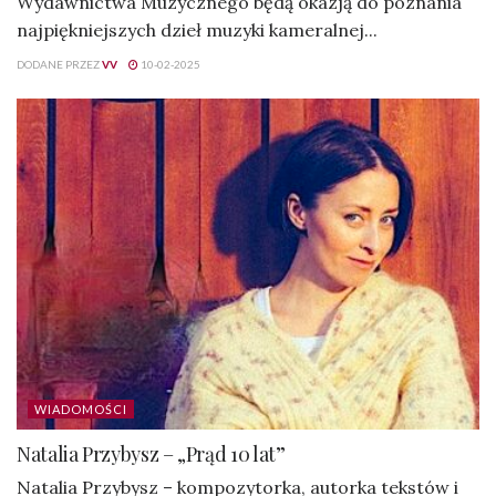
Wydawnictwa Muzycznego będą okazją do poznania
najpiękniejszych dzieł muzyki kameralnej...
DODANE PRZEZ
VV
10-02-2025
WIADOMOŚCI
Natalia Przybysz – „Prąd 10 lat”
Natalia Przybysz – kompozytorka, autorka tekstów i