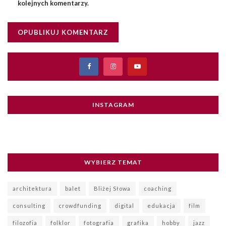
kolejnych komentarzy.
INSTAGRAM
WYBIERZ TEMAT
architektura
balet
Bliżej Słowa
coaching
consulting
crowdfunding
digital
edukacja
film
filozofia
folklor
fotografia
grafika
hobby
jazz