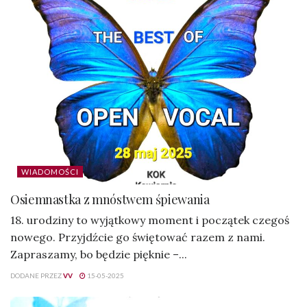
WIADOMOŚCI
Osiemnastka z mnóstwem śpiewania
18. urodziny to wyjątkowy moment i początek czegoś
nowego. Przyjdźcie go świętować razem z nami.
Zapraszamy, bo będzie pięknie –...
DODANE PRZEZ
VV
15-05-2025