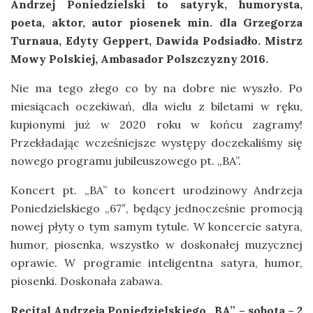
Andrzej Poniedzielski to satyryk, humorysta,
poeta, aktor, autor piosenek min. dla Grzegorza
Turnaua, Edyty Geppert, Dawida Podsiadło. Mistrz
Mowy Polskiej, Ambasador Polszczyzny 2016.
Nie ma tego złego co by na dobre nie wyszło. Po
miesiącach oczekiwań, dla wielu z biletami w ręku,
kupionymi już w 2020 roku w końcu zagramy!
Przekładając wcześniejsze występy doczekaliśmy się
nowego programu jubileuszowego pt. „BA”.
Koncert pt. „BA” to koncert urodzinowy Andrzeja
Poniedzielskiego „67″, będący jednocześnie promocją
nowej płyty o tym samym tytule. W koncercie satyra,
humor, piosenka, wszystko w doskonałej muzycznej
oprawie. W programie inteligentna satyra, humor,
piosenki. Doskonała zabawa.
Recital Andrzeja Poniedzielskiego „BA” – sobota – 2