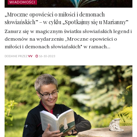
WIADOMOŚCI
„Mroczne opowieści o miłości i demonach
słowiańskich” – w cyklu „Spotkajmy się u Marianny”
Zanurz się w magicznym światku słowiańskich legend i
demonów na wydarzeniu „Mroczne opowieści o
miłości i demonach słowiańskich" w ramach...
DODANE PRZEZ
VV
16-10-2023