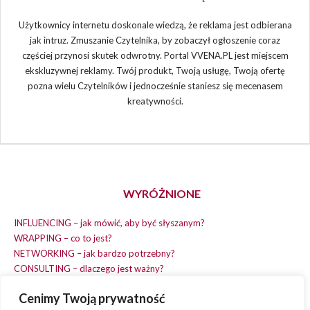
Użytkownicy internetu doskonale wiedzą, że reklama jest odbierana
jak intruz. Zmuszanie Czytelnika, by zobaczył ogłoszenie coraz
częściej przynosi skutek odwrotny. Portal VVENA.PL jest miejscem
ekskluzywnej reklamy. Twój produkt, Twoją usługę, Twoją ofertę
pozna wielu Czytelników i jednocześnie staniesz się mecenasem
kreatywności.
WYRÓŻNIONE
INFLUENCING – jak mówić, aby być słyszanym?
WRAPPING – co to jest?
NETWORKING – jak bardzo potrzebny?
CONSULTING – dlaczego jest ważny?
REPLACING – masz na wszystko czas?
Cenimy Twoją prywatność
EARNING – jak zarobić na dobrym pomyśle?