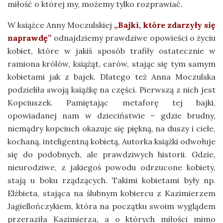
miłość o której my, możemy tylko rozprawiać.
W książce Anny Moczulskiej
„Bajki, które zdarzyły się
naprawdę”
odnajdziemy prawdziwe opowieści o życiu
kobiet, które w jakiś sposób trafiły ostatecznie w
ramiona królów, książąt, carów, stając się tym samym
kobietami jak z bajek. Dlatego też Anna Moczulska
podzieliła swoją książkę na części. Pierwszą z nich jest
Kopciuszek. Pamiętając metaforę tej bajki,
opowiadanej nam w dzieciństwie – gdzie brudny,
niemądry kopciuch okazuje się piękną, na duszy i ciele,
kochaną, inteligentną kobietą, Autorka książki odwołuje
się do podobnych, ale prawdziwych historii. Gdzie,
nieurodziwe, z jakiegoś powodu odrzucone kobiety,
stają u boku rządzących. Takimi kobietami były np.
Elżbieta, stająca na ślubnym kobiercu z Kazimierzem
Jagiellończykiem, która na początku swoim wyglądem
przeraziła Kazimierza, a o których miłości mimo