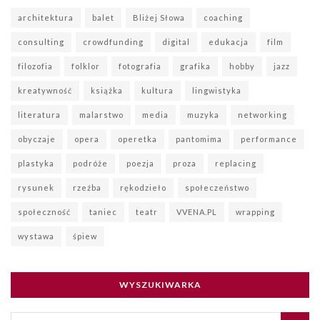
architektura
balet
Bliżej Słowa
coaching
consulting
crowdfunding
digital
edukacja
film
filozofia
folklor
fotografia
grafika
hobby
jazz
kreatywność
książka
kultura
lingwistyka
literatura
malarstwo
media
muzyka
networking
obyczaje
opera
operetka
pantomima
performance
plastyka
podróże
poezja
proza
replacing
rysunek
rzeźba
rękodzieło
społeczeństwo
społeczność
taniec
teatr
VVENA.PL
wrapping
wystawa
śpiew
WYSZUKIWARKA