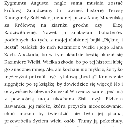
Zygmunta Augusta, nagle sama musiała zostać
królową. Znajdziemy tu również historię Teresy
Kunegundy Sobieskiej, uznanej przez Annę Moczulską
za Królewnę na ziarnku grochu, czy Elizę
Radziwiłłownę. Nawet ja znalazłam bohaterów
podobnych do tych, z mojej ulubionej bajki „Pięknej i
Bestii”. Należeli do nich Kazimierz Wielki i jego Klara
Zach. A szkoda, bo w tym układzie bestią okazał się
Kazimierz Wielki. Wielka szkoda, bo po tej historii lubię
go znacznie mniej. Ale, ale kochani nie myślcie, że tylko
mężczyźni potrafili być tytułową „bestią”! Koniecznie
sięgnijcie po tę książkę, by dowiedzieć się więcej! No i
oczywiście Królewna Śnieżka! W rzeczy samej, jest nią
z pewnością moja ukochana Sisii, czyli Elżbieta
Bawarska. jej miłość, która przyszła nieoczekiwanie,
choć można by twierdzić nie była jej pisana,
przewróciła życiem wielu osób. Tłumy ją pokochały,