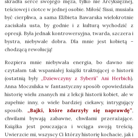
skradła serce swojego męża, tylko nie Arcyksiężnej,
teściowej i ciotce w jednej osobie. Miłość Sissi, musiała
być cierpliwa, a sama Elżbieta Bawarska wielokrotnie
zaciskała usta, by godnie i z kulturą wychodzić z
opresji. Była jednak kontrowersyjna, twarda, szczera i
bystra, niebywale dobra. Dla mnie jest kobietą –
chodzącą rewolucją!
Rozpiera mnie niebywała energia, bo dawno nie
czytałam tak wspaniałej książki traktującej o historii
(ostatnią były
„Dziewczyny z Syberii” Ani Herbich
).
Anna Moczulska w fantastyczny sposób opowiedziała
historię wielu znanych mi z lekcji historii kobiet, ale w
zupełnie inny, o wiele bardziej ciekawy, intrygujący
sposób.
„Bajki, które zdarzyły się naprawdę”
,
chwilami bywają zabawne, chwilami przerażające.
Książka jest pouczająca i wciąga swoją treścią.
Uwierzcie mi, wszyscy Ci którzy historię kochacie, jak i