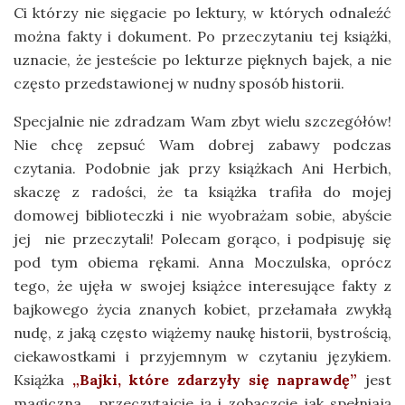
Ci którzy nie sięgacie po lektury, w których odnaleźć
można fakty i dokument. Po przeczytaniu tej książki,
uznacie, że jesteście po lekturze pięknych bajek, a nie
często przedstawionej w nudny sposób historii.
Specjalnie nie zdradzam Wam zbyt wielu szczegółów!
Nie chcę zepsuć Wam dobrej zabawy podczas
czytania. Podobnie jak przy książkach Ani Herbich,
skaczę z radości, że ta książka trafiła do mojej
domowej biblioteczki i nie wyobrażam sobie, abyście
jej nie przeczytali! Polecam gorąco, i podpisuję się
pod tym obiema rękami. Anna Moczulska, oprócz
tego, że ujęła w swojej książce interesujące fakty z
bajkowego życia znanych kobiet, przełamała zwykłą
nudę, z jaką często wiążemy naukę historii, bystrością,
ciekawostkami i przyjemnym w czytaniu językiem.
Książka
„Bajki, które zdarzyły się naprawdę”
jest
magiczna… przeczytajcie ją i zobaczcie jak spełniają