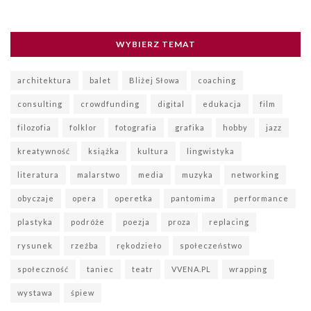
WYBIERZ TEMAT
architektura
balet
Bliżej Słowa
coaching
consulting
crowdfunding
digital
edukacja
film
filozofia
folklor
fotografia
grafika
hobby
jazz
kreatywność
książka
kultura
lingwistyka
literatura
malarstwo
media
muzyka
networking
obyczaje
opera
operetka
pantomima
performance
plastyka
podróże
poezja
proza
replacing
rysunek
rzeźba
rękodzieło
społeczeństwo
społeczność
taniec
teatr
VVENA.PL
wrapping
wystawa
śpiew