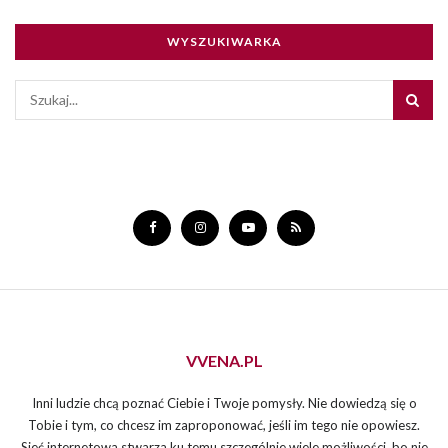
WYSZUKIWARKA
VVENA.PL
Inni ludzie chcą poznać Ciebie i Twoje pomysły. Nie dowiedzą się o
Tobie i tym, co chcesz im zaproponować, jeśli im tego nie opowiesz.
Sieć internetowa stwarza ku temu szczególnie wiele możliwości, bo nie