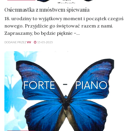
Osiemnastka z mnóstwem śpiewania
18. urodziny to wyjątkowy moment i początek czegoś
nowego. Przyjdźcie go świętować razem z nami.
Zapraszamy, bo będzie pięknie –...
DODANE PRZEZ
VV
15-05-2025