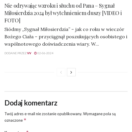
Nie odrywając wzroku i słuchu od Pana – Sygnał
Miłosierdzia 2024 był wytchnieniem duszy [VIDEO i
FOTO]
Siódmy „Sygnał Miłosierdzia” – jak co roku w wieczór
Bożego Ciała – przyciągnął poszukujących osobistego i
wspólnotowego doświadczenia wiary. W...
DODANE PRZEZ
VV
02-06-2024
Dodaj komentarz
Twój adres e-mail nie zostanie opublikowany.
Wymagane pola są
*
oznaczone