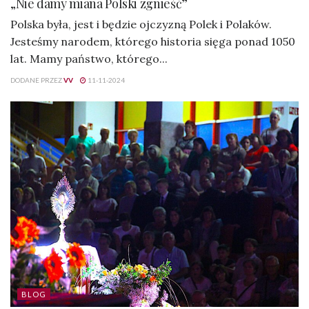
„Nie damy miana Polski zgnieść”
Polska była, jest i będzie ojczyzną Polek i Polaków.
Jesteśmy narodem, którego historia sięga ponad 1050
lat. Mamy państwo, którego...
DODANE PRZEZ
VV
11-11-2024
BLOG