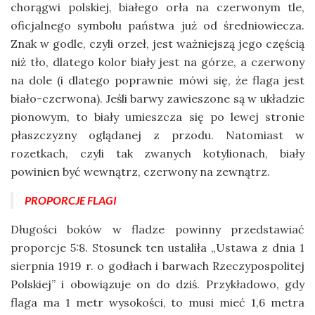
chorągwi polskiej, białego orła na czerwonym tle,
oficjalnego symbolu państwa już od średniowiecza.
Znak w godle, czyli orzeł, jest ważniejszą jego częścią
niż tło, dlatego kolor biały jest na górze, a czerwony
na dole (i dlatego poprawnie mówi się, że flaga jest
biało-czerwona). Jeśli barwy zawieszone są w układzie
pionowym, to biały umieszcza się po lewej stronie
płaszczyzny oglądanej z przodu. Natomiast w
rozetkach, czyli tak zwanych kotylionach, biały
powinien być wewnątrz, czerwony na zewnątrz.
PROPORCJE FLAGI
Długości boków w fladze powinny przedstawiać
proporcje 5:8. Stosunek ten ustaliła „Ustawa z dnia 1
sierpnia 1919 r. o godłach i barwach Rzeczypospolitej
Polskiej” i obowiązuje on do dziś. Przykładowo, gdy
flaga ma 1 metr wysokości, to musi mieć 1,6 metra