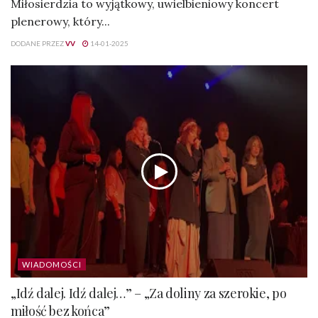
Miłosierdzia to wyjątkowy, uwielbieniowy koncert
plenerowy, który...
DODANE PRZEZ
VV
14-01-2025
WIADOMOŚCI
„Idź dalej. Idź dalej…” – „Za doliny za szerokie, po
miłość bez końca”