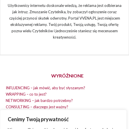
Użytkownicy internetu doskonale wiedzą, że reklama jest odbierana
jak intruz. Zmuszanie Czytelnika, by zobaczył ogłoszenie coraz
częściej przynosi skutek odwrotny. Portal VVENA.PL jest miejscem
ekskluzywnej reklamy. Twój produkt, Twoją usługę, Twoją ofertę
pozna wielu Czytelników i jednocześnie staniesz się mecenasem
kreatywności.
WYRÓŻNIONE
INFLUENCING – jak mówić, aby być słyszanym?
WRAPPING – co to jest?
NETWORKING – jak bardzo potrzebny?
CONSULTING – dlaczego jest ważny?
REPLACING – masz na wszystko czas?
Cenimy Twoją prywatność
EARNING – jak zarobić na dobrym pomyśle?
COACHING – chcesz spełniać swój pomysł?