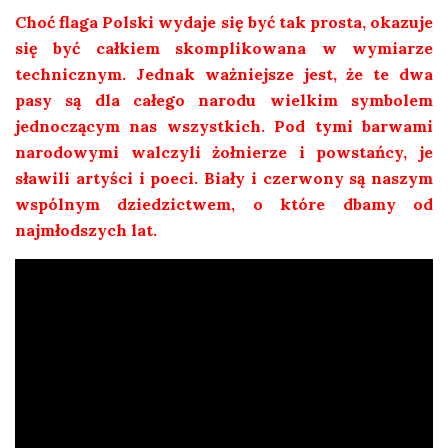
Choć flaga Polski wydaje się być tak prosta, okazuje
się być całkiem skomplikowana w wymiarze
technicznym. Jednak ważniejsze jest, że te dwa
pasy są dla całego narodu wielkim symbolem
jednoczącym nas wszystkich. Pod tymi barwami
narodowymi walczyli żołnierze i powstańcy, je
sławili artyści i poeci. Biały i czerwony są naszym
wspólnym dziedzictwem, o które dbamy od
najmłodszych lat.