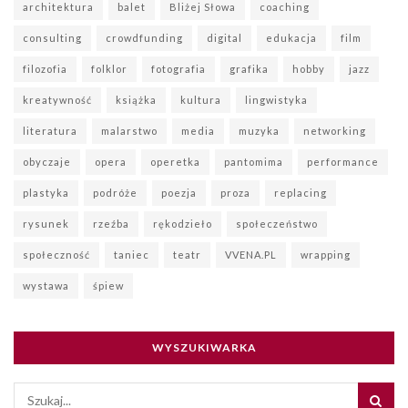
architektura
balet
Bliżej Słowa
coaching
consulting
crowdfunding
digital
edukacja
film
filozofia
folklor
fotografia
grafika
hobby
jazz
kreatywność
książka
kultura
lingwistyka
literatura
malarstwo
media
muzyka
networking
obyczaje
opera
operetka
pantomima
performance
plastyka
podróże
poezja
proza
replacing
rysunek
rzeźba
rękodzieło
społeczeństwo
społeczność
taniec
teatr
VVENA.PL
wrapping
wystawa
śpiew
WYSZUKIWARKA