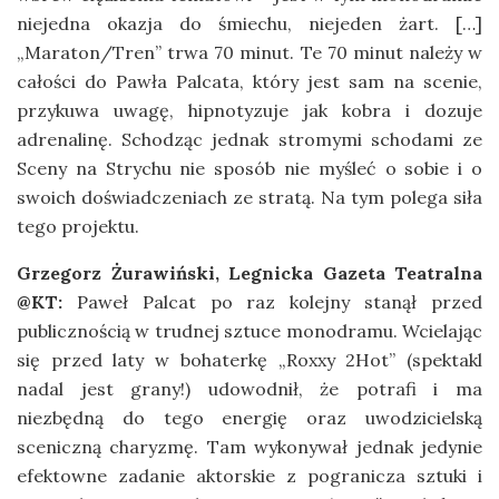
niejedna okazja do śmiechu, niejeden żart. […]
„Maraton/Tren” trwa 70 minut. Te 70 minut należy w
całości do Pawła Palcata, który jest sam na scenie,
przykuwa uwagę, hipnotyzuje jak kobra i dozuje
adrenalinę. Schodząc jednak stromymi schodami ze
Sceny na Strychu nie sposób nie myśleć o sobie i o
swoich doświadczeniach ze stratą. Na tym polega siła
tego projektu.
Grzegorz Żurawiński, Legnicka Gazeta Teatralna
@KT:
Paweł Palcat po raz kolejny stanął przed
publicznością w trudnej sztuce monodramu. Wcielając
się przed laty w bohaterkę „Roxxy 2Hot” (spektakl
nadal jest grany!) udowodnił, że potrafi i ma
niezbędną do tego energię oraz uwodzicielską
sceniczną charyzmę. Tam wykonywał jednak jedynie
efektowne zadanie aktorskie z pogranicza sztuki i