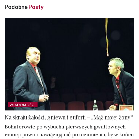
Podobne
Posty
WIADOMOŚCI
Na skraju żałości, gniewu i euforii – „Mąż mojej żony”
Bohaterowie po wybuchu pierwszych gwałtownych
emocji powoli nawiązują nić porozumienia, by w końcu