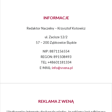
INFORMACJE
Redaktor Naczelny – Krzysztof Kotowicz
ul. Zacisze 12/2
57 – 200 Ząbkowice Śląskie
NIP: 8871156554
REGON: 891508493
TEL: +48601181334
E-MAIL:
info@vvena.pl
REKLAMA Z WENĄ
Użytkownicy internetu doskonale wiedzą, że reklama jest odbierana