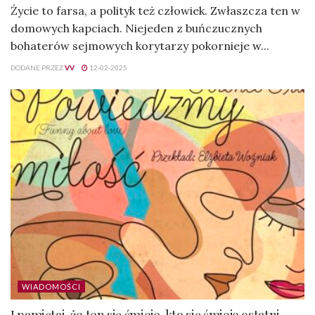
Życie to farsa, a polityk też człowiek. Zwłaszcza ten w
domowych kapciach. Niejeden z buńczucznych
bohaterów sejmowych korytarzy pokornieje w...
DODANE PRZEZ
VV
12-02-2025
WIADOMOŚCI
I pamiętaj, że ten się śmieje, kto się śmieje ostatni… –