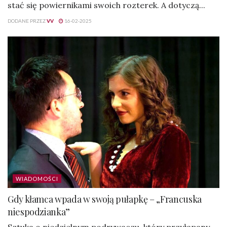
stać się powiernikami swoich rozterek. A dotyczą...
DODANE PRZEZ
VV
16-02-2025
WIADOMOŚCI
Gdy kłamca wpada w swoją pułapkę – „Francuska
niespodzianka”