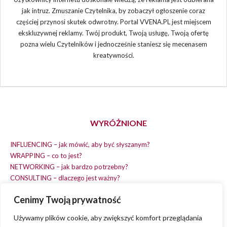
jak intruz. Zmuszanie Czytelnika, by zobaczył ogłoszenie coraz
częściej przynosi skutek odwrotny. Portal VVENA.PL jest miejscem
ekskluzywnej reklamy. Twój produkt, Twoją usługę, Twoją ofertę
pozna wielu Czytelników i jednocześnie staniesz się mecenasem
kreatywności.
WYRÓŻNIONE
INFLUENCING – jak mówić, aby być słyszanym?
WRAPPING – co to jest?
NETWORKING – jak bardzo potrzebny?
CONSULTING – dlaczego jest ważny?
REPLACING – masz na wszystko czas?
Cenimy Twoją prywatność
EARNING – jak zarobić na dobrym pomyśle?
COACHING – chcesz spełniać swój pomysł?
Używamy plików cookie, aby zwiększyć komfort przeglądania