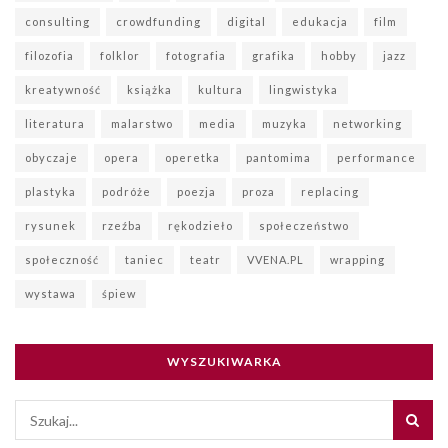
consulting
crowdfunding
digital
edukacja
film
filozofia
folklor
fotografia
grafika
hobby
jazz
kreatywność
książka
kultura
lingwistyka
literatura
malarstwo
media
muzyka
networking
obyczaje
opera
operetka
pantomima
performance
plastyka
podróże
poezja
proza
replacing
rysunek
rzeźba
rękodzieło
społeczeństwo
społeczność
taniec
teatr
VVENA.PL
wrapping
wystawa
śpiew
WYSZUKIWARKA