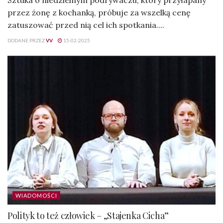
Sztuka o niedzielnym podrywaczu, który przyłapany
przez żonę z kochanką, próbuje za wszelką cenę
zatuszować przed nią cel ich spotkania....
DODANE PRZEZ
VV
15-02-2025
WIADOMOŚCI
Polityk to też człowiek – „Stajenka Cicha”