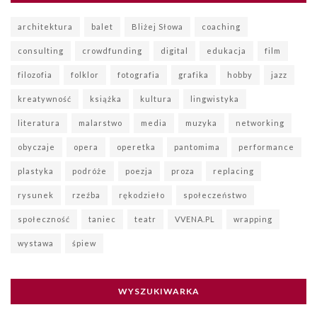
architektura
balet
Bliżej Słowa
coaching
consulting
crowdfunding
digital
edukacja
film
filozofia
folklor
fotografia
grafika
hobby
jazz
kreatywność
książka
kultura
lingwistyka
literatura
malarstwo
media
muzyka
networking
obyczaje
opera
operetka
pantomima
performance
plastyka
podróże
poezja
proza
replacing
rysunek
rzeźba
rękodzieło
społeczeństwo
społeczność
taniec
teatr
VVENA.PL
wrapping
wystawa
śpiew
WYSZUKIWARKA