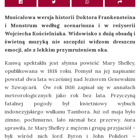
Musicalowa wersja historii Doktora Frankensteina
i Monstrum według scenariusza i w reżyserii
Wojciecha Kościelniaka. Widowisko z dużą obsadą i
świetną muzyką nie szczędzi widzom dreszczu
emocji, ale z lekkim przymrużeniem oka.
Kanwą spektaklu jest słynna powieść Mary Shelley,
opublikowana w 1818 roku. Pomysł na jej napisanie
powstał dwa lata wcześniej nad Jeziorem Genewskim
w Szwajcarii. Ów rok 1816 zapisał się w annałach
meteorologicznych jako rok bez lata. Przyczyną
fatalnej pogody był kwietniowy wybuch
indonezyjskiego wulkanu Tambora. Już od maja było
zimno, pochmurno, lało niemal bez przerwy. Aura
sprawiła, że Mary Shelley z mężem i grupą przyjaciół –
byli wśród nich lord Byron i John Polidori –