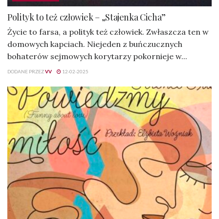
Polityk to też człowiek – „Stajenka Cicha”
Życie to farsa, a polityk też człowiek. Zwłaszcza ten w
domowych kapciach. Niejeden z buńczucznych
bohaterów sejmowych korytarzy pokornieje w...
DODANE PRZEZ
VV
12-02-2025