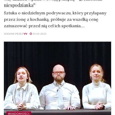
niespodzianka”
Sztuka o niedzielnym podrywaczu, który przyłapany
przez żonę z kochanką, próbuje za wszelką cenę
zatuszować przed nią cel ich spotkania....
DODANE PRZEZ
VV
15-02-2025
WIADOMOŚCI