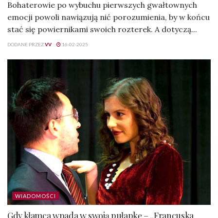
Bohaterowie po wybuchu pierwszych gwałtownych
emocji powoli nawiązują nić porozumienia, by w końcu
stać się powiernikami swoich rozterek. A dotyczą...
DODANE PRZEZ
VV
16-02-2025
WIADOMOŚCI
Gdy kłamca wpada w swoją pułapkę – „Francuska