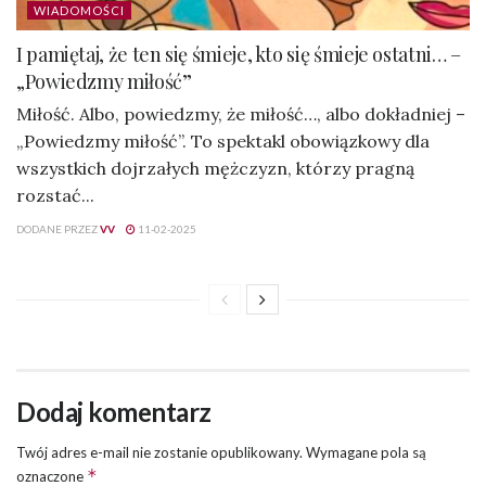
WIADOMOŚCI
I pamiętaj, że ten się śmieje, kto się śmieje ostatni… –
„Powiedzmy miłość”
Miłość. Albo, powiedzmy, że miłość…, albo dokładniej –
„Powiedzmy miłość”. To spektakl obowiązkowy dla
wszystkich dojrzałych mężczyzn, którzy pragną
rozstać...
DODANE PRZEZ
VV
11-02-2025
Dodaj komentarz
Twój adres e-mail nie zostanie opublikowany.
Wymagane pola są
*
oznaczone