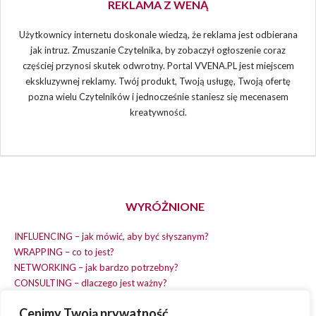
REKLAMA Z WENĄ
Użytkownicy internetu doskonale wiedzą, że reklama jest odbierana
jak intruz. Zmuszanie Czytelnika, by zobaczył ogłoszenie coraz
częściej przynosi skutek odwrotny. Portal VVENA.PL jest miejscem
ekskluzywnej reklamy. Twój produkt, Twoją usługę, Twoją ofertę
pozna wielu Czytelników i jednocześnie staniesz się mecenasem
kreatywności.
WYRÓŻNIONE
INFLUENCING – jak mówić, aby być słyszanym?
WRAPPING – co to jest?
NETWORKING – jak bardzo potrzebny?
CONSULTING – dlaczego jest ważny?
REPLACING – masz na wszystko czas?
Cenimy Twoją prywatność
EARNING – jak zarobić na dobrym pomyśle?