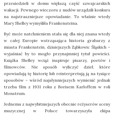
przesiedzieli w domu większą część szwajcarskich
wakacji. Pewnego wieczoru z nudów urządzili konkurs
na najstraszniejsze opowiadanie. To właśnie wtedy
Mary Shelley wymyśliła Frankensteina.
Być może natchnieniem stała się dla niej znana wtedy
w całej Europie wstrząsająca historia grabarzy z
miasta Frankenstein, dzisiejszych Ząbkowic Śląskich –
wyjaśniać by to mogło przynajmniej tytuł powieści.
Książka Shelley wciąż inspiruje pisarzy, poetów i
filmowców. Nie sposób wyliczyć dzieł, które
opowiadają tę historię lub reinterpretują ją na tysiące
sposobów – wśród najsłynniejszych wymienić jednak
trzeba film z 1931 roku z Borisem Karloffem w roli
Monstrum.
Jednemu z najwybitniejszych obecnie reżyserów sceny
muzycznej w Polsce towarzyszyła ekipa