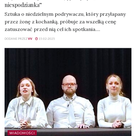
niespodzianka”
Sztuka o niedzielnym podrywaczu, który przyłapany
przez żonę z kochanką, próbuje za wszelką cenę
zatuszować przed nią cel ich spotkania....
DODANE PRZEZ
VV
15-02-2025
WIADOMOŚCI