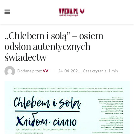
„Chlebem i solą” – osiem
odsłon autentycznych
świadectw
Dodane przez
VV
24-04-2021
Czas czytania: 1 min