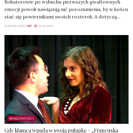
Bohaterowie po wybuchu pierwszych gwałtownych
emocji powoli nawiązują nić porozumienia, by w końcu
stać się powiernikami swoich rozterek. A dotyczą...
DODANE PRZEZ
VV
16-02-2025
WIADOMOŚCI
Gdy kłamca wpada w swoją pułapkę – „Francuska