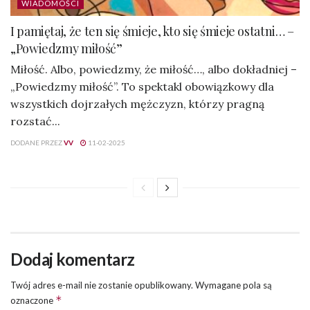
WIADOMOŚCI
I pamiętaj, że ten się śmieje, kto się śmieje ostatni… –
„Powiedzmy miłość”
Miłość. Albo, powiedzmy, że miłość…, albo dokładniej –
„Powiedzmy miłość”. To spektakl obowiązkowy dla
wszystkich dojrzałych mężczyzn, którzy pragną
rozstać...
DODANE PRZEZ
VV
11-02-2025
Dodaj komentarz
Twój adres e-mail nie zostanie opublikowany.
Wymagane pola są
*
oznaczone