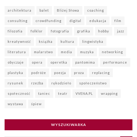
architektura
balet
Bliżej Słowa
coaching
consulting
crowdfunding
digital
edukacja
film
filozofia
folklor
fotografia
grafika
hobby
jazz
kreatywność
książka
kultura
lingwistyka
literatura
malarstwo
media
muzyka
networking
obyczaje
opera
operetka
pantomima
performance
plastyka
podróże
poezja
proza
replacing
rysunek
rzeźba
rękodzieło
społeczeństwo
społeczność
taniec
teatr
VVENA.PL
wrapping
wystawa
śpiew
WYSZUKIWARKA