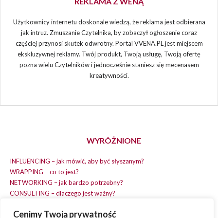
REKLAMA Z WENĄ
Użytkownicy internetu doskonale wiedzą, że reklama jest odbierana
jak intruz. Zmuszanie Czytelnika, by zobaczył ogłoszenie coraz
częściej przynosi skutek odwrotny. Portal VVENA.PL jest miejscem
ekskluzywnej reklamy. Twój produkt, Twoją usługę, Twoją ofertę
pozna wielu Czytelników i jednocześnie staniesz się mecenasem
kreatywności.
WYRÓŻNIONE
INFLUENCING – jak mówić, aby być słyszanym?
WRAPPING – co to jest?
NETWORKING – jak bardzo potrzebny?
CONSULTING – dlaczego jest ważny?
REPLACING – masz na wszystko czas?
Cenimy Twoją prywatność
EARNING – jak zarobić na dobrym pomyśle?