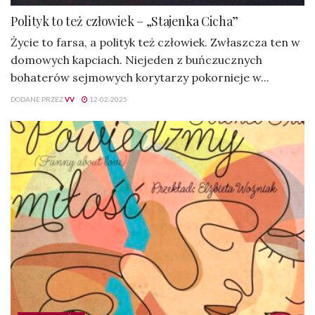
Polityk to też człowiek – „Stajenka Cicha”
Życie to farsa, a polityk też człowiek. Zwłaszcza ten w
domowych kapciach. Niejeden z buńczucznych
bohaterów sejmowych korytarzy pokornieje w...
DODANE PRZEZ
VV
12-02-2025