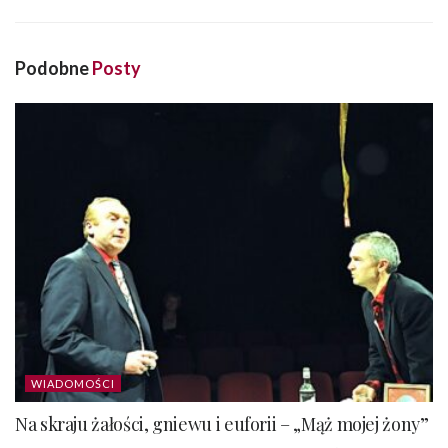
Podobne
Posty
WIADOMOŚCI
Na skraju żałości, gniewu i euforii – „Mąż mojej żony”