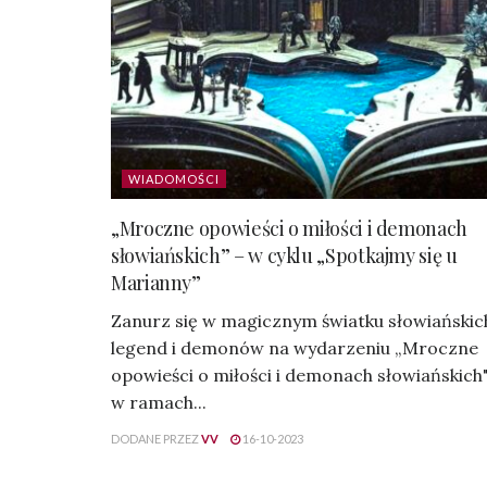
WIADOMOŚCI
„Mroczne opowieści o miłości i demonach
słowiańskich” – w cyklu „Spotkajmy się u
Marianny”
Zanurz się w magicznym światku słowiańskic
legend i demonów na wydarzeniu „Mroczne
opowieści o miłości i demonach słowiańskich
w ramach...
DODANE PRZEZ
VV
16-10-2023