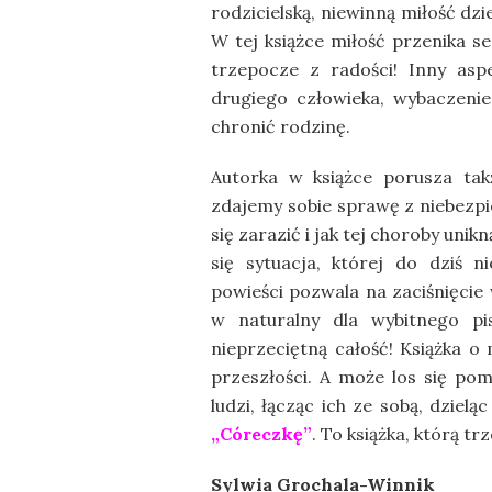
rodzicielską, niewinną miłość dz
W tej książce miłość przenika s
trzepocze z radości! Inny asp
drugiego człowieka, wybaczenie
chronić rodzinę.
Autorka w książce porusza tak
zdajemy sobie sprawę z niebezpi
się zarazić i jak tej choroby un
się sytuacja, której do dziś 
powieści pozwala na zaciśnięcie
w naturalny dla wybitnego pi
nieprzeciętną całość! Książka o
przeszłości. A może los się pomy
ludzi, łącząc ich ze sobą, dziel
„Córeczkę”
. To książka, którą t
Sylwia Grochala-Winnik