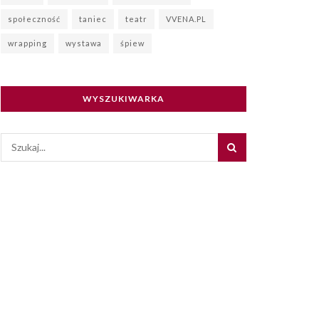
społeczność
taniec
teatr
VVENA.PL
wrapping
wystawa
śpiew
WYSZUKIWARKA