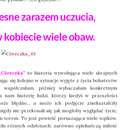
lesne zarazem uczucia,
 kobiecie wiele obaw.
„Córeczka”
to historia wywołująca wiele skrajnych
iając się kolejno w sytuacje wyjęte z życia bohaterów
am, współczułam, później wybaczałam konkretnym
 nam historię ludzi, którzy kiedyś w przeszłości
może błędne… a może ich podjęcie zniekształciły
igdy nie przekonali się jak mogłoby wyglądać życie,
m torem. To jest powieść poruszająca wiele wątków.
elu różnych odsłonach: zarówno opiekuńczą miłość