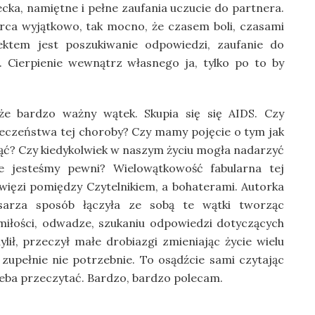
iecka, namiętne i pełne zaufania uczucie do partnera.
erca wyjątkowo, tak mocno, że czasem boli, czasami
ektem jest poszukiwanie odpowiedzi, zaufanie do
. Cierpienie wewnątrz własnego ja, tylko po to by
że bardzo ważny wątek. Skupia się się AIDS. Czy
eczeństwa tej choroby? Czy mamy pojęcie o tym jak
iknąć? Czy kiedykolwiek w naszym życiu mogła nadarzyć
nie jesteśmy pewni? Wielowątkowość fabularna tej
 więzi pomiędzy Czytelnikiem, a bohaterami. Autorka
sarza sposób łączyła ze sobą te wątki tworząc
 miłości, odwadze, szukaniu odpowiedzi dotyczących
lił, przeczył małe drobiazgi zmieniając życie wielu
ąc zupełnie nie potrzebnie. To osądźcie sami czytając
rzeba przeczytać. Bardzo, bardzo polecam.