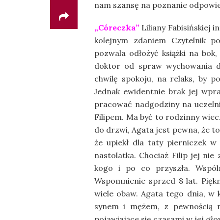
nam szansę na poznanie odpowied
„Córeczka”
Liliany Fabisińskiej
kolejnym zdaniem Czytelnik po
pozwala odłożyć książki na bok,
doktor od spraw wychowania dzie
chwilę spokoju, na relaks, by p
Jednak ewidentnie brak jej wpr
pracować nadgodziny na uczelni,
Filipem. Ma być to rodzinny wiec
do drzwi, Agata jest pewna, że to 
że upiekł dla taty pierniczek w
nastolatka. Chociaż Filip jej n
kogo i po co przyszła. Wspó
Wspomnienie sprzed 8 lat. Piękn
wiele obaw. Agata tego dnia, w 
synem i mężem, z pewnością ni
pojawiające się czasami w jej g