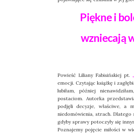
Piękne i bo
wzniecają w
Powieść Liliany Fabisińskiej pt.
emocji. Czytając książkę i zagłęb
lubiłam, później nienawidził
postaciom. Autorka przedstawia
podjęli decyzje, właściwe, a 
niedomówienia, strach. Dlatego n
gdyby sprawy potoczyły się inny
Poznajemy pojęcie miłości w wi