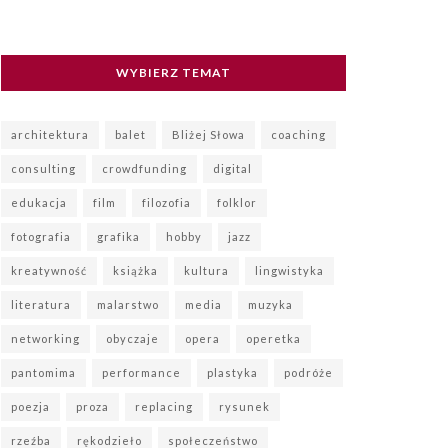
WYBIERZ TEMAT
architektura
balet
Bliżej Słowa
coaching
consulting
crowdfunding
digital
edukacja
film
filozofia
folklor
fotografia
grafika
hobby
jazz
kreatywność
książka
kultura
lingwistyka
literatura
malarstwo
media
muzyka
networking
obyczaje
opera
operetka
pantomima
performance
plastyka
podróże
poezja
proza
replacing
rysunek
rzeźba
rękodzieło
społeczeństwo