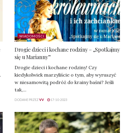
WIADOMOŚCI
e
Drogie dzieci i kochane rodziny – „Spotkajmy
się u Marianny”
Drogie dzieci i kochane rodziny! Czy
…
kiedykolwiek marzyliście o tym, aby wyruszyć
w niesamowitą podróż do krainy baśni? Jeśli
tak,...
DODANE PRZEZ
VV
17-10-2023