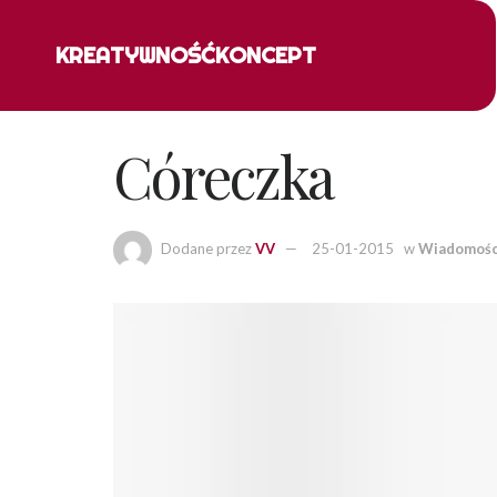
KREATYWNOŚĆ
KONCEPT
Córeczka
Dodane przez
VV
25-01-2015
w
Wiadomośc