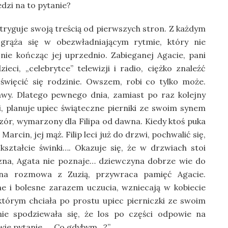
zi na to pytanie?
 intryguje swoją treścią od pierwszych stron. Z każdym
grąża się w obezwładniającym rytmie, który nie
 nie kończąc jej uprzednio. Zabieganej Agacie, pani
ci, „celebrytce” telewizji i radio, ciężko znaleźć
oświęcić się rodzinie. Owszem, robi co tylko może.
awy. Dlatego pewnego dnia, zamiast po raz kolejny
 planuje upiec świąteczne pierniki ze swoim synem
zór, wymarzony dla Filipa od dawna. Kiedy ktoś puka
Marcin, jej mąż. Filip leci już do drzwi, pochwalić się,
 kształcie świnki…. Okazuje się, że w drzwiach stoi
ie zna, Agata nie poznaje… dziewczyna dobrze wie do
lna rozmowa z Zuzią, przywraca pamięć Agacie.
e i bolesne zarazem uczucia, wzniecają w kobiecie
którym chciała po prostu upiec pierniczki ze swoim
e spodziewała się, że los po części odpowie na
łowie pytanie… „Co gdybym…?”