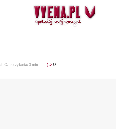
0
i
Czas czytania: 3 min