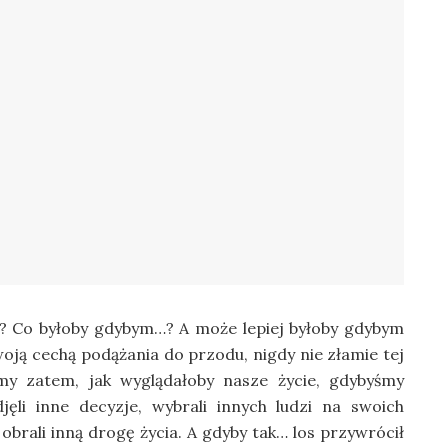
y? Co byłoby gdybym…? A może lepiej byłoby gdybym
woją cechą podążania do przodu, nigdy nie złamie tej
emy zatem, jak wyglądałoby nasze życie, gdybyśmy
jęli inne decyzje, wybrali innych ludzi na swoich
obrali inną drogę życia. A gdyby tak… los przywrócił