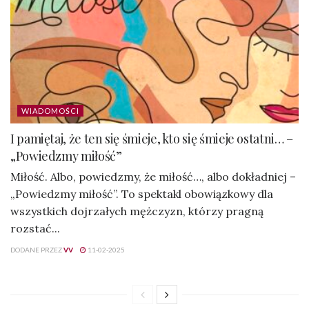
WIADOMOŚCI
I pamiętaj, że ten się śmieje, kto się śmieje ostatni… –
„Powiedzmy miłość”
Miłość. Albo, powiedzmy, że miłość…, albo dokładniej –
„Powiedzmy miłość”. To spektakl obowiązkowy dla
wszystkich dojrzałych mężczyzn, którzy pragną
rozstać...
DODANE PRZEZ
VV
11-02-2025