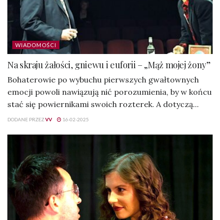
WIADOMOŚCI
Na skraju żałości, gniewu i euforii – „Mąż mojej żony”
Bohaterowie po wybuchu pierwszych gwałtownych
emocji powoli nawiązują nić porozumienia, by w końcu
stać się powiernikami swoich rozterek. A dotyczą...
DODANE PRZEZ
VV
16-02-2025