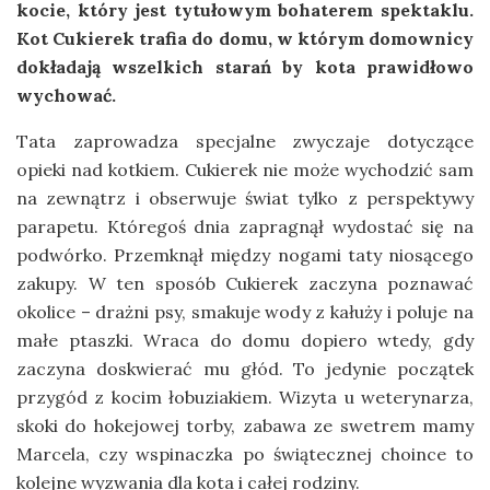
kocie, który jest tytułowym bohaterem spektaklu.
Kot Cukierek trafia do domu, w którym domownicy
dokładają wszelkich starań by kota prawidłowo
wychować.
Tata zaprowadza specjalne zwyczaje dotyczące
opieki nad kotkiem. Cukierek nie może wychodzić sam
na zewnątrz i obserwuje świat tylko z perspektywy
parapetu. Któregoś dnia zapragnął wydostać się na
podwórko. Przemknął między nogami taty niosącego
zakupy. W ten sposób Cukierek zaczyna poznawać
okolice – drażni psy, smakuje wody z kałuży i poluje na
małe ptaszki. Wraca do domu dopiero wtedy, gdy
zaczyna doskwierać mu głód. To jedynie początek
przygód z kocim łobuziakiem. Wizyta u weterynarza,
skoki do hokejowej torby, zabawa ze swetrem mamy
Marcela, czy wspinaczka po świątecznej choince to
kolejne wyzwania dla kota i całej rodziny.