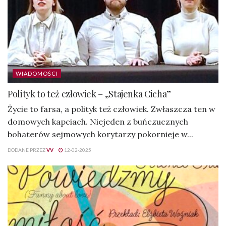
WIADOMOŚCI
Polityk to też człowiek – „Stajenka Cicha”
Życie to farsa, a polityk też człowiek. Zwłaszcza ten w
domowych kapciach. Niejeden z buńczucznych
bohaterów sejmowych korytarzy pokornieje w...
DODANE PRZEZ
VV
12-02-2025