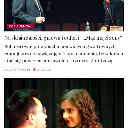
WIADOMOŚCI
Na skraju żałości, gniewu i euforii – „Mąż mojej żony”
Bohaterowie po wybuchu pierwszych gwałtownych
emocji powoli nawiązują nić porozumienia, by w końcu
stać się powiernikami swoich rozterek. A dotyczą...
DODANE PRZEZ
VV
16-02-2025