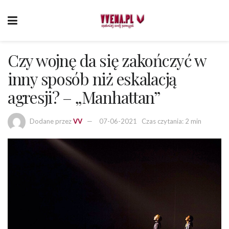
Czy wojnę da się zakończyć w
inny sposób niż eskalacją
agresji? – „Manhattan”
Dodane przez
VV
07-06-2021
Czas czytania: 2 min