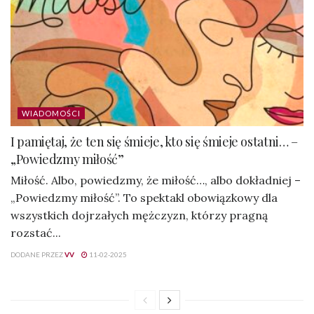
WIADOMOŚCI
I pamiętaj, że ten się śmieje, kto się śmieje ostatni… –
„Powiedzmy miłość”
Miłość. Albo, powiedzmy, że miłość…, albo dokładniej –
„Powiedzmy miłość”. To spektakl obowiązkowy dla
wszystkich dojrzałych mężczyzn, którzy pragną
rozstać...
DODANE PRZEZ
VV
11-02-2025