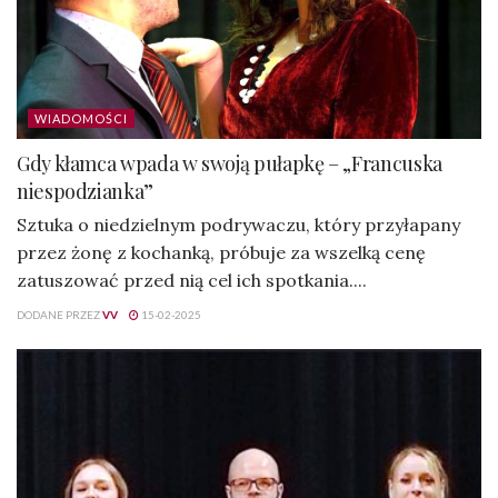
WIADOMOŚCI
Gdy kłamca wpada w swoją pułapkę – „Francuska
niespodzianka”
Sztuka o niedzielnym podrywaczu, który przyłapany
przez żonę z kochanką, próbuje za wszelką cenę
zatuszować przed nią cel ich spotkania....
DODANE PRZEZ
VV
15-02-2025