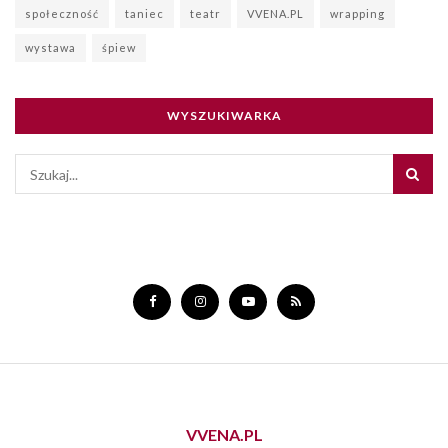
społeczność
taniec
teatr
VVENA.PL
wrapping
wystawa
śpiew
WYSZUKIWARKA
VVENA.PL