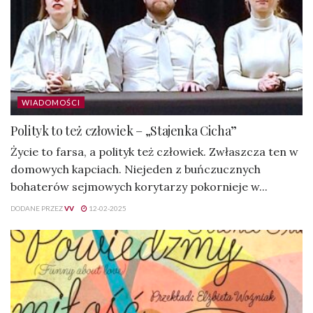
WIADOMOŚCI
Polityk to też człowiek – „Stajenka Cicha”
Życie to farsa, a polityk też człowiek. Zwłaszcza ten w
domowych kapciach. Niejeden z buńczucznych
bohaterów sejmowych korytarzy pokornieje w...
DODANE PRZEZ
VV
12-02-2025