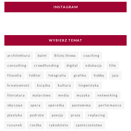
INSTAGRAM
WYBIERZ TEMAT
architektura
balet
Bliżej Słowa
coaching
consulting
crowdfunding
digital
edukacja
film
filozofia
folklor
fotografia
grafika
hobby
jazz
kreatywność
książka
kultura
lingwistyka
literatura
malarstwo
media
muzyka
networking
obyczaje
opera
operetka
pantomima
performance
plastyka
podróże
poezja
proza
replacing
rysunek
rzeźba
rękodzieło
społeczeństwo