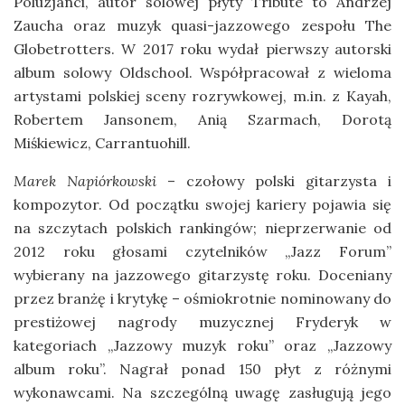
Poluzjanci, autor solowej płyty Tribute to Andrzej
Zaucha oraz muzyk quasi-jazzowego zespołu The
Globetrotters. W 2017 roku wydał pierwszy autorski
album solowy Oldschool. Współpracował z wieloma
artystami polskiej sceny rozrywkowej, m.in. z Kayah,
Robertem Jansonem, Anią Szarmach, Dorotą
Miśkiewicz, Carrantuohill.
Marek Napiórkowski
– czołowy polski gitarzysta i
kompozytor. Od początku swojej kariery pojawia się
na szczytach polskich rankingów; nieprzerwanie od
2012 roku głosami czytelników „Jazz Forum”
wybierany na jazzowego gitarzystę roku. Doceniany
przez branżę i krytykę – ośmiokrotnie nominowany do
prestiżowej nagrody muzycznej Fryderyk w
kategoriach „Jazzowy muzyk roku” oraz „Jazzowy
album roku”. Nagrał ponad 150 płyt z różnymi
wykonawcami. Na szczególną uwagę zasługują jego