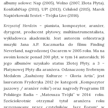
albumy solowe: Nap (2005), Wolno (2007, Złota Płyta),
KonKubiNap (2011), UP! (2013), Celuloid (2015), Marek
Napiórkowski Sextet – Trójka Live (2016).
Krzysztof Herdzin
– pianista, kompozytor, aranżer,
dyrygent, producent płytowy, multiinstrumentalista,
wykładowca akademicki. Jest autorem orkiestracji
muzyki Jana A.P. Kaczmarka do filmu Finding
Neverland, nagrodzonej Oscarem w 2005 roku. Ma na
swoim koncie ponad 200 płyt, w tym 14 autorskich; 16
jego albumów uzyskało status Złotej Płyty, a 3 –
Platynowej Płyty dla aranżera. Odznaczony Srebrnym
Medalem „Zasłużony Kulturze – Gloria Artis”, jest
laureatem Fryderyka 2012 (w kategorii „Kompozytor
jazzowy / aranżer roku”) oraz nagrody Programu III
Polskiego Radia – „Mateusza Trójki” w 2014 roku.
Sześciokrotnie otrzymał tytuł aranżera roku
przyznawany przez czytelników „Jazz Forum“ w