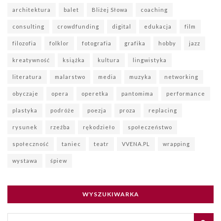
architektura
balet
Bliżej Słowa
coaching
consulting
crowdfunding
digital
edukacja
film
filozofia
folklor
fotografia
grafika
hobby
jazz
kreatywność
książka
kultura
lingwistyka
literatura
malarstwo
media
muzyka
networking
obyczaje
opera
operetka
pantomima
performance
plastyka
podróże
poezja
proza
replacing
rysunek
rzeźba
rękodzieło
społeczeństwo
społeczność
taniec
teatr
VVENA.PL
wrapping
wystawa
śpiew
WYSZUKIWARKA