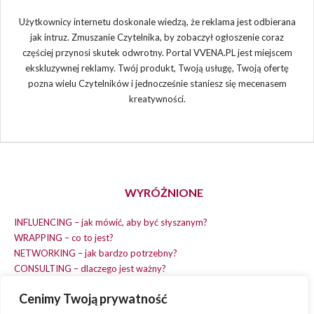
Użytkownicy internetu doskonale wiedzą, że reklama jest odbierana
jak intruz. Zmuszanie Czytelnika, by zobaczył ogłoszenie coraz
częściej przynosi skutek odwrotny. Portal VVENA.PL jest miejscem
ekskluzywnej reklamy. Twój produkt, Twoją usługę, Twoją ofertę
pozna wielu Czytelników i jednocześnie staniesz się mecenasem
kreatywności.
WYRÓŻNIONE
INFLUENCING – jak mówić, aby być słyszanym?
WRAPPING – co to jest?
NETWORKING – jak bardzo potrzebny?
CONSULTING – dlaczego jest ważny?
REPLACING – masz na wszystko czas?
Cenimy Twoją prywatność
EARNING – jak zarobić na dobrym pomyśle?