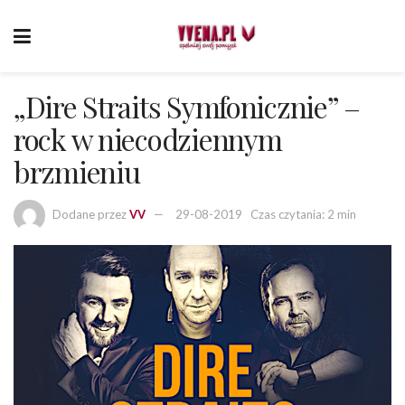
„Dire Straits Symfonicznie” –
rock w niecodziennym
brzmieniu
Dodane przez
VV
29-08-2019
Czas czytania: 2 min