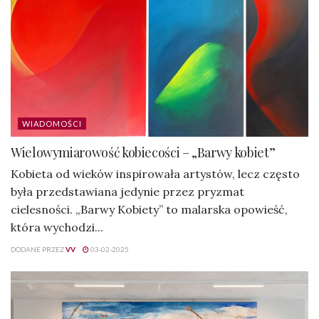
WIADOMOŚCI
Wielowymiarowość kobiecości – „Barwy kobiet”
Kobieta od wieków inspirowała artystów, lecz często
była przedstawiana jedynie przez pryzmat
cielesności. „Barwy Kobiety” to malarska opowieść,
która wychodzi...
DODANE PRZEZ
VV
03-02-2025