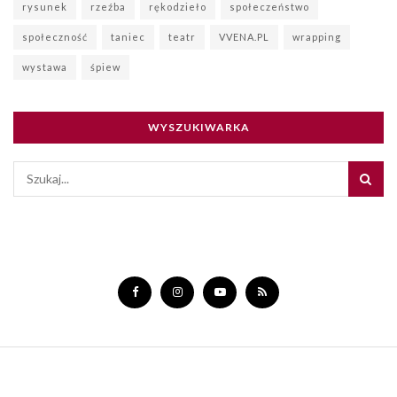
rysunek
rzeźba
rękodzieło
społeczeństwo
społeczność
taniec
teatr
VVENA.PL
wrapping
wystawa
śpiew
WYSZUKIWARKA