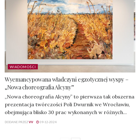
WIADOMOŚCI
Wyemancypowana władczyni egzotycznej wyspy –
„Nowa choreografia Alcyny”
„Nowa choreografia Alcyny” to pierwsza tak obszerna
prezentacja twórczości Poli Dwurnik we Wrocławiu,
obejmująca blisko 30 prac wykonanych w różnych...
DODANE PRZEZ
VV
09-12-2024