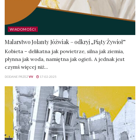
WIADOMOŚCI
Malarstwo Jolanty Jóźwiak – odkryj „Piąty Żywioł”
Kobieta – delikatna jak powietrze, silna jak ziemia,
płynna jak woda, namiętna jak ogień. A jednak jest
czymś więcej niż...
DODANE PRZEZ
VV
17-02-2025