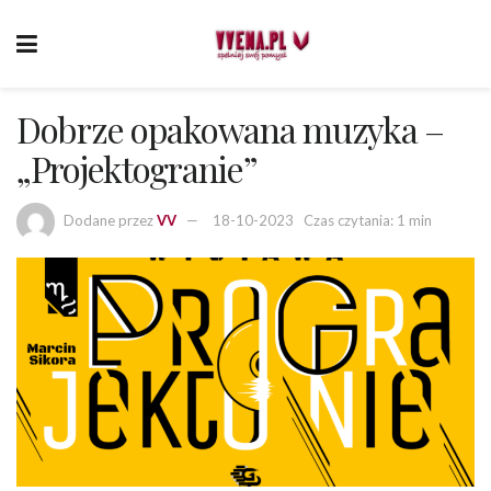
Dobrze opakowana muzyka –
„Projektogranie”
Dodane przez
VV
18-10-2023
Czas czytania: 1 min