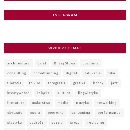
INSTAGRAM
WYBIERZ TEMAT
architektura
balet
Bliżej Słowa
coaching
consulting
crowdfunding
digital
edukacja
film
filozofia
folklor
fotografia
grafika
hobby
jazz
kreatywność
książka
kultura
lingwistyka
literatura
malarstwo
media
muzyka
networking
obyczaje
opera
operetka
pantomima
performance
plastyka
podróże
poezja
proza
replacing