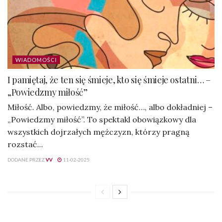
WIADOMOŚCI
I pamiętaj, że ten się śmieje, kto się śmieje ostatni… –
„Powiedzmy miłość”
Miłość. Albo, powiedzmy, że miłość…, albo dokładniej –
„Powiedzmy miłość”. To spektakl obowiązkowy dla
wszystkich dojrzałych mężczyzn, którzy pragną
rozstać...
DODANE PRZEZ
VV
11-02-2025