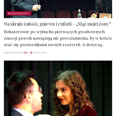
WIADOMOŚCI
Na skraju żałości, gniewu i euforii – „Mąż mojej żony”
Bohaterowie po wybuchu pierwszych gwałtownych
emocji powoli nawiązują nić porozumienia, by w końcu
stać się powiernikami swoich rozterek. A dotyczą...
DODANE PRZEZ
VV
16-02-2025