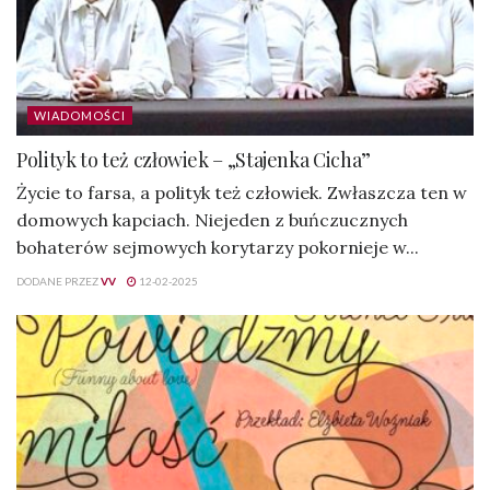
WIADOMOŚCI
Polityk to też człowiek – „Stajenka Cicha”
Życie to farsa, a polityk też człowiek. Zwłaszcza ten w
domowych kapciach. Niejeden z buńczucznych
bohaterów sejmowych korytarzy pokornieje w...
DODANE PRZEZ
VV
12-02-2025