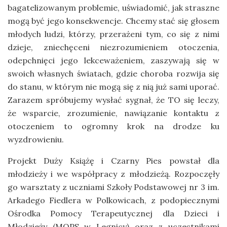
bagatelizowanym problemie, uświadomić, jak straszne
mogą być jego konsekwencje. Chcemy stać się głosem
młodych ludzi, którzy, przerażeni tym, co się z nimi
dzieje, zniechęceni niezrozumieniem otoczenia,
odepchnięci jego lekceważeniem, zaszywają się w
swoich własnych światach, gdzie choroba rozwija się
do stanu, w którym nie mogą się z nią już sami uporać.
Zarazem spróbujemy wysłać sygnał, że TO się leczy,
że wsparcie, zrozumienie, nawiązanie kontaktu z
otoczeniem to ogromny krok na drodze ku
wyzdrowieniu.
Projekt Duży Książę i Czarny Pies powstał dla
młodzieży i we współpracy z młodzieżą. Rozpoczęły
go warsztaty z uczniami Szkoły Podstawowej nr 3 im.
Arkadego Fiedlera w Polkowicach, z podopiecznymi
Ośrodka Pomocy Terapeutycznej dla Dzieci i
Młodzieży (MOPS w Legnicy) oraz z uczestnikami