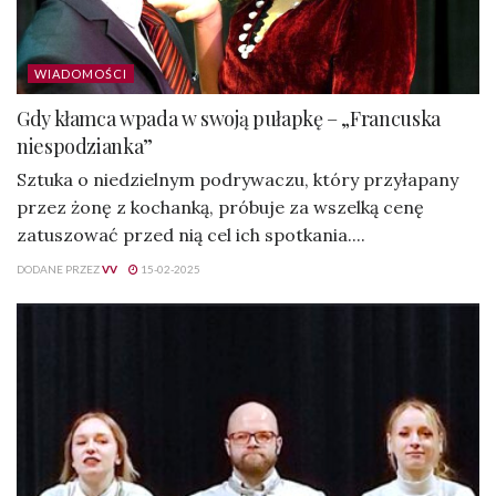
WIADOMOŚCI
Gdy kłamca wpada w swoją pułapkę – „Francuska
niespodzianka”
Sztuka o niedzielnym podrywaczu, który przyłapany
przez żonę z kochanką, próbuje za wszelką cenę
zatuszować przed nią cel ich spotkania....
DODANE PRZEZ
VV
15-02-2025