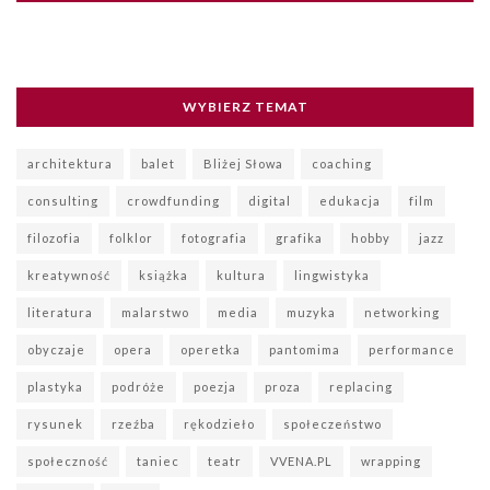
WYBIERZ TEMAT
architektura
balet
Bliżej Słowa
coaching
consulting
crowdfunding
digital
edukacja
film
filozofia
folklor
fotografia
grafika
hobby
jazz
kreatywność
książka
kultura
lingwistyka
literatura
malarstwo
media
muzyka
networking
obyczaje
opera
operetka
pantomima
performance
plastyka
podróże
poezja
proza
replacing
rysunek
rzeźba
rękodzieło
społeczeństwo
społeczność
taniec
teatr
VVENA.PL
wrapping