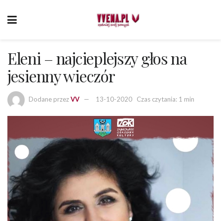
Eleni – najcieplejszy głos na
jesienny wieczór
Dodane przez
VV
13-10-2020
Czas czytania: 1 min