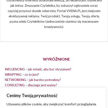
Użytkownicy internetu doskonale wiedzą, że reklama jest odbierana
jak intruz. Zmuszanie Czytelnika, by zobaczył ogłoszenie coraz
częściej przynosi skutek odwrotny. Portal VVENA.PL jest miejscem
ekskluzywnej reklamy. Twój produkt, Twoją usługę, Twoją ofertę
pozna wielu Czytelników i jednocześnie staniesz się mecenasem
kreatywności.
WYRÓŻNIONE
INFLUENCING – jak mówić, aby być słyszanym?
WRAPPING – co to jest?
NETWORKING – jak bardzo potrzebny?
CONSULTING – dlaczego jest ważny?
REPLACING – masz na wszystko czas?
Cenimy Twoją prywatność
EARNING – jak zarobić na dobrym pomyśle?
COACHING – chcesz spełniać swój pomysł?
Używamy plików cookie, aby zwiększyć komfort przeglądania