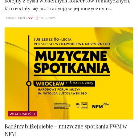
kolejny z cyklu wiosennych koncertów tematycznych,
które stały się już tradycją w jej muzycznym...
DODANE PRZEZ
VV
18-02-2025
WIADOMOŚCI
Bądźmy bliżej siebie – muzyczne spotkania PWM w
NFM