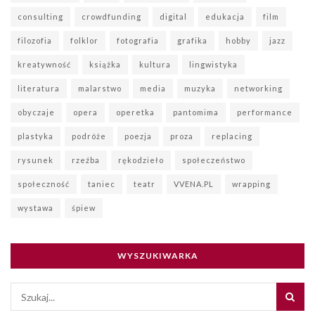
consulting
crowdfunding
digital
edukacja
film
filozofia
folklor
fotografia
grafika
hobby
jazz
kreatywność
książka
kultura
lingwistyka
literatura
malarstwo
media
muzyka
networking
obyczaje
opera
operetka
pantomima
performance
plastyka
podróże
poezja
proza
replacing
rysunek
rzeźba
rękodzieło
społeczeństwo
społeczność
taniec
teatr
VVENA.PL
wrapping
wystawa
śpiew
WYSZUKIWARKA