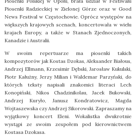
Piosenki Polskiej w Opolu, brała udział w Festiwalu
Piosenki Radzieckiej w Zielonej Górze oraz w Good
News Festival w Częstochowie. Oprócz występów na
większych krajowych scenach, koncertowała w wielu
krajach Europy, a także w Stanach Zjednoczonych,
Kanadzie i Australii.
W swoim repertuarze ma piosenki takich
kompozytorów jak Kostas Dzokas, Aleksander Białous,
Andrzej Ellmann, Krzesimir Dębski, Jarosław Kukulski,
Piotr Kałużny, Jerzy Milian i Waldemar Parzyński, do
których teksty napisali znakomici literaci Lech
Konopiński, Nikos Chadzinikolau, Jacek Bukowski,
Andrzej Kuryło, Janusz Kondratowicz, Magda
Wojtaszewska czy Andrzej Sikorowski. Zapraszamy na
wyjątkowy koncert Eleni. Wokalistka dwukrotnie
wystąpi ze swoim zespołem pod kierownictwem
Kostasa Dzokasa.