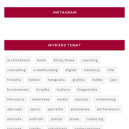
INSTAGRAM
WYBIERZ TEMAT
architektura
balet
Bliżej Słowa
coaching
consulting
crowdfunding
digital
edukacja
film
filozofia
folklor
fotografia
grafika
hobby
jazz
kreatywność
książka
kultura
lingwistyka
literatura
malarstwo
media
muzyka
networking
obyczaje
opera
operetka
pantomima
performance
plastyka
podróże
poezja
proza
replacing
rysunek
rzeźba
rękodzieło
społeczeństwo