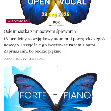
WIADOMOŚCI
Osiemnastka z mnóstwem śpiewania
18. urodziny to wyjątkowy moment i początek czegoś
nowego. Przyjdźcie go świętować razem z nami.
Zapraszamy, bo będzie pięknie –...
DODANE PRZEZ
VV
15-05-2025