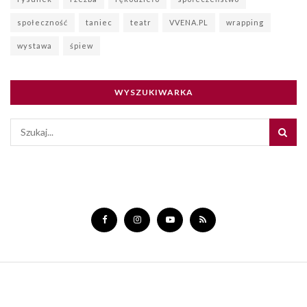
społeczność
taniec
teatr
VVENA.PL
wrapping
wystawa
śpiew
WYSZUKIWARKA