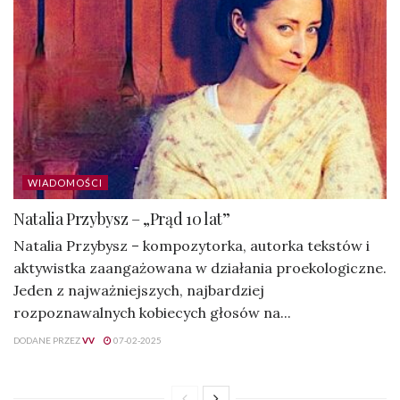
WIADOMOŚCI
Natalia Przybysz – „Prąd 10 lat”
Natalia Przybysz – kompozytorka, autorka tekstów i
aktywistka zaangażowana w działania proekologiczne.
Jeden z najważniejszych, najbardziej
rozpoznawalnych kobiecych głosów na...
DODANE PRZEZ
VV
07-02-2025