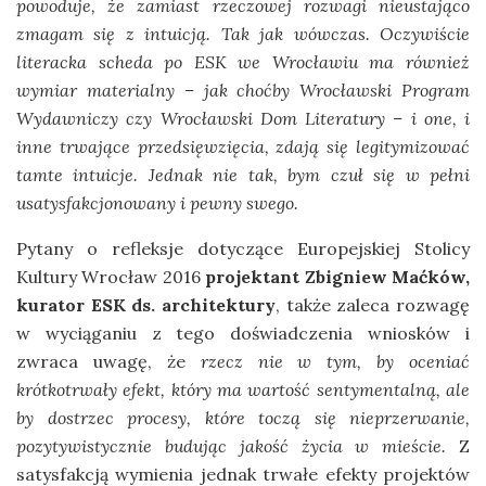
powoduje, że zamiast rzeczowej rozwagi nieustająco
zmagam się z intuicją. Tak jak wówczas. Oczywiście
literacka scheda po ESK we Wrocławiu ma również
wymiar materialny – jak choćby Wrocławski Program
Wydawniczy czy Wrocławski Dom Literatury – i one, i
inne trwające przedsięwzięcia, zdają się legitymizować
tamte intuicje.
Jednak nie tak, bym czuł się w pełni
usatysfakcjonowany i pewny swego.
Pytany o refleksje dotyczące Europejskiej Stolicy
Kultury Wrocław 2016
projektant Zbigniew Maćków,
kurator ESK ds. architektury
, także zaleca rozwagę
w wyciąganiu z tego doświadczenia wniosków i
zwraca uwagę, że
rzecz nie w tym, by oceniać
krótkotrwały efekt, który ma wartość sentymentalną, ale
by dostrzec procesy, które toczą się nieprzerwanie,
pozytywistycznie budując jakość życia w mieście.
Z
satysfakcją wymienia jednak trwałe efekty projektów