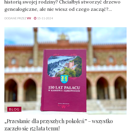
historią swojej rodziny? Chciałbyś stworzyć drzewo
genealogiczne, ale nie wiesz od czego zacząć?...
DODANE PRZEZ
VV
15-11-2024
BLOG
„Przesłanie dla przyszłych pokoleń” – wszystko
zaczęło się 152 lata temu!