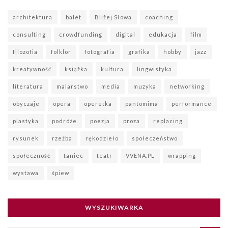
architektura
balet
Bliżej Słowa
coaching
consulting
crowdfunding
digital
edukacja
film
filozofia
folklor
fotografia
grafika
hobby
jazz
kreatywność
książka
kultura
lingwistyka
literatura
malarstwo
media
muzyka
networking
obyczaje
opera
operetka
pantomima
performance
plastyka
podróże
poezja
proza
replacing
rysunek
rzeźba
rękodzieło
społeczeństwo
społeczność
taniec
teatr
VVENA.PL
wrapping
wystawa
śpiew
WYSZUKIWARKA