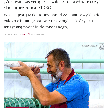
„Zostawić Las Venglas” – zobacz to na własne oczy i
słuchaj bez końca [VIDEO]
W sieci jest już dostępny ponad 23-minutowy klip do
całego albumu „Zostawić Las Venglas”, który jest
muzyczną podróżą do mrocznego,...
DODANE PRZEZ
VV
28-03-2024