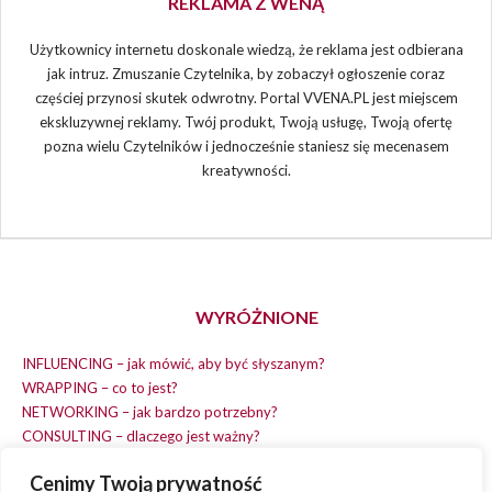
REKLAMA Z WENĄ
Użytkownicy internetu doskonale wiedzą, że reklama jest odbierana
jak intruz. Zmuszanie Czytelnika, by zobaczył ogłoszenie coraz
częściej przynosi skutek odwrotny. Portal VVENA.PL jest miejscem
ekskluzywnej reklamy. Twój produkt, Twoją usługę, Twoją ofertę
pozna wielu Czytelników i jednocześnie staniesz się mecenasem
kreatywności.
WYRÓŻNIONE
INFLUENCING – jak mówić, aby być słyszanym?
WRAPPING – co to jest?
NETWORKING – jak bardzo potrzebny?
CONSULTING – dlaczego jest ważny?
REPLACING – masz na wszystko czas?
Cenimy Twoją prywatność
EARNING – jak zarobić na dobrym pomyśle?