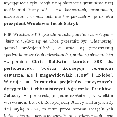
wyciągnięcie ręki. Mogli z nią obcować i gremialnie z tej
możliwości korzystali
–
na koncertach, wystawach,
warsztatach, w muzeach, ale i w parkach –
podkreśla
prezydent Wrocławia Jacek Sutryk
.
ESK Wrocław 2016 było dla miasta punktem zwrotnym
–
kultura wylała się na ulice, przestała być
„
własnością”
garstki profesjonalistów, a stała się przestrzenią
spotkania wszystkich mieszkańców, stała się obywatelska
–wspomina
Chris Baldwin, kurator ESK ds.
perfomence’u, twórca koncepcji ceremonii
otwarcia, ale i megawidowisk „Flow” i „Niebo”.
Wtóruje mu
kuratorka projektów muzycznych,
dyrygentka i chórmistrzyni Agnieszka Franków-
Żelazny
– podkreślając jednocześnie, jak wielkim
wyzwaniem był rok Europejskiej Stolicy Kultury:
Kiedy
dziś myślę o ESK, to mam przed oczami szczęśliwych
ludzi, chętnie uczestniczących w wydarzeniach tego