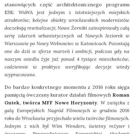
stanowiących część architektonicznego programu
ESK:
WuWA jest jednym z istotniejszych miejskich
atraktorów; kolejne obiekty wrocławskich modernistów
doczekują rewitalizacji; Nowe Żerniki zainspirowały całą
serię zdarzeń urbanistycznych od Nowych Jeziorek w
Warszawie po Nowy Wełnowiec w Katowicach. Pozostają
one do dziś w sferze marzeń i ambicji, podczas gdy na
naszym osiedlu żyje już ponad 4 tysiące mieszkańców,
codziennie w praktyce weryfikując decyzje wtedy
wypracowane.
Do bardzo konkretnego momentu z 2016 roku sięga
pamięcią ówczesny kurator działań filmowych
Roman
Gutek, twórca MFF Nowe Horyzonty
.
W związku z
galą Europejskich Nagród Filmowych w grudniu 2016
roku do Wrocławia przyjechało wielu twórców filmowych.
Jednym z nich był Wim Wenders, świetny reżyser i
ówczesny Przewodniczący Europejskiej Akademii