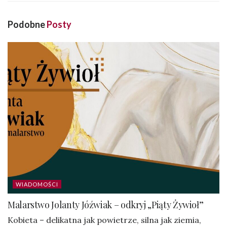
Podobne
Posty
WIADOMOŚCI
Malarstwo Jolanty Jóźwiak – odkryj „Piąty Żywioł”
Kobieta – delikatna jak powietrze, silna jak ziemia,