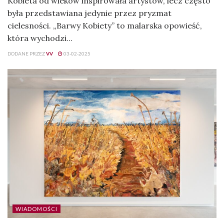
Kobieta od wieków inspirowała artystów, lecz często
była przedstawiana jedynie przez pryzmat
cielesności. „Barwy Kobiety” to malarska opowieść,
która wychodzi...
DODANE PRZEZ
VV
03-02-2025
WIADOMOŚCI