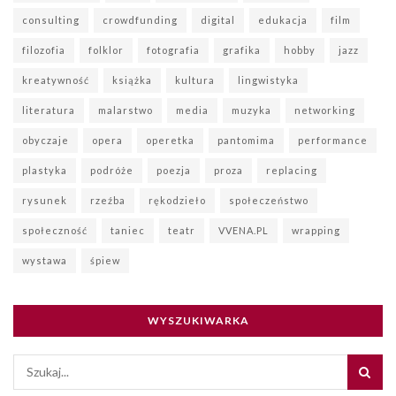
consulting
crowdfunding
digital
edukacja
film
filozofia
folklor
fotografia
grafika
hobby
jazz
kreatywność
książka
kultura
lingwistyka
literatura
malarstwo
media
muzyka
networking
obyczaje
opera
operetka
pantomima
performance
plastyka
podróże
poezja
proza
replacing
rysunek
rzeźba
rękodzieło
społeczeństwo
społeczność
taniec
teatr
VVENA.PL
wrapping
wystawa
śpiew
WYSZUKIWARKA