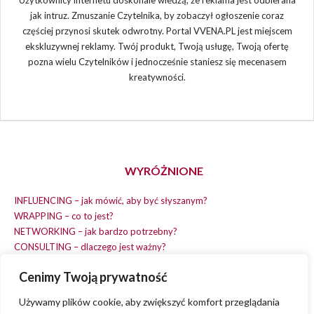
jak intruz. Zmuszanie Czytelnika, by zobaczył ogłoszenie coraz
częściej przynosi skutek odwrotny. Portal VVENA.PL jest miejscem
ekskluzywnej reklamy. Twój produkt, Twoją usługę, Twoją ofertę
pozna wielu Czytelników i jednocześnie staniesz się mecenasem
kreatywności.
WYRÓŻNIONE
INFLUENCING – jak mówić, aby być słyszanym?
WRAPPING – co to jest?
NETWORKING – jak bardzo potrzebny?
CONSULTING – dlaczego jest ważny?
REPLACING – masz na wszystko czas?
Cenimy Twoją prywatność
EARNING – jak zarobić na dobrym pomyśle?
COACHING – chcesz spełniać swój pomysł?
Używamy plików cookie, aby zwiększyć komfort przeglądania