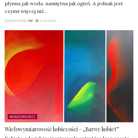
płynna jak woda, namiętna jak ogień. A jednak jest
czymś więcej niż...
DODANE PRZEZ
VV
17-02-2025
WIADOMOŚCI
Wielowymiarowość kobiecości – „Barwy kobiet”