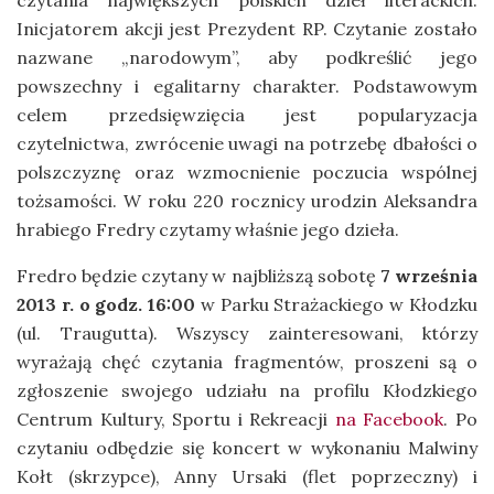
czytania największych polskich dzieł literackich.
Inicjatorem akcji jest Prezydent RP. Czytanie zostało
nazwane „narodowym”, aby podkreślić jego
powszechny i egalitarny charakter. Podstawowym
celem przedsięwzięcia jest popularyzacja
czytelnictwa, zwrócenie uwagi na potrzebę dbałości o
polszczyznę oraz wzmocnienie poczucia wspólnej
tożsamości. W roku 220 rocznicy urodzin Aleksandra
hrabiego Fredry czytamy właśnie jego dzieła.
Fredro będzie czytany w najbliższą sobotę
7 września
2013 r. o godz. 16:00
w Parku Strażackiego w Kłodzku
(ul. Traugutta). Wszyscy zainteresowani, którzy
wyrażają chęć czytania fragmentów, proszeni są o
zgłoszenie swojego udziału na profilu Kłodzkiego
Centrum Kultury, Sportu i Rekreacji
na Facebook
. Po
czytaniu odbędzie się koncert w wykonaniu Malwiny
Kołt (skrzypce), Anny Ursaki (flet poprzeczny) i