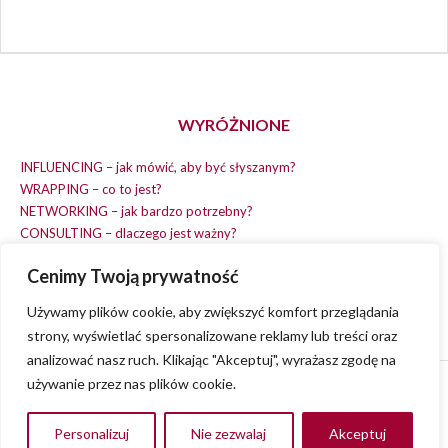
WYRÓŻNIONE
INFLUENCING – jak mówić, aby być słyszanym?
WRAPPING – co to jest?
NETWORKING – jak bardzo potrzebny?
CONSULTING – dlaczego jest ważny?
REPLACING – masz na wszystko czas?
Cenimy Twoją prywatność
EARNING – jak zarobić na dobrym pomyśle?
COACHING – chcesz spełniać swój pomysł?
Używamy plików cookie, aby zwiększyć komfort przeglądania
strony, wyświetlać spersonalizowane reklamy lub treści oraz
analizować nasz ruch. Klikając "Akceptuj", wyrażasz zgodę na
używanie przez nas plików cookie.
© 2013 - 2023
VVENA.PL
- All rights reserved.
Polityka Prywatności
Personalizuj
Nie zezwalaj
Akceptuj