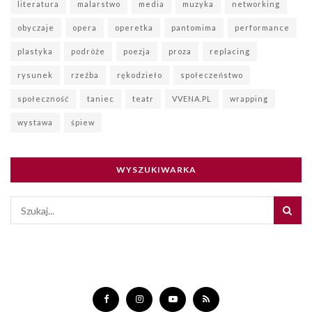
literatura
malarstwo
media
muzyka
networking
obyczaje
opera
operetka
pantomima
performance
plastyka
podróże
poezja
proza
replacing
rysunek
rzeźba
rękodzieło
społeczeństwo
społeczność
taniec
teatr
VVENA.PL
wrapping
wystawa
śpiew
WYSZUKIWARKA