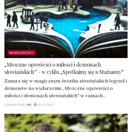
WIADOMOŚCI
„Mroczne opowieści o miłości i demonach
słowiańskich” – w cyklu „Spotkajmy się u Marianny”
Zanurz się w magicznym światku słowiańskich legend i
demonów na wydarzeniu „Mroczne opowieści o
miłości i demonach słowiańskich" w ramach...
DODANE PRZEZ
VV
16-10-2023