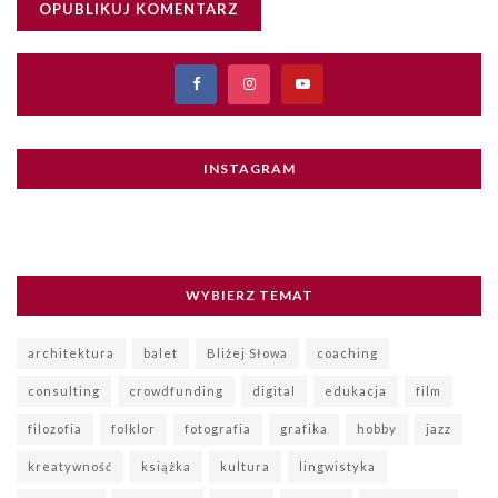
INSTAGRAM
WYBIERZ TEMAT
architektura
balet
Bliżej Słowa
coaching
consulting
crowdfunding
digital
edukacja
film
filozofia
folklor
fotografia
grafika
hobby
jazz
kreatywność
książka
kultura
lingwistyka