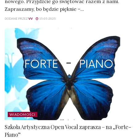
nowego. Przyjdźcie go świętować razem z nami.
Zapraszamy, bo będzie pięknie –...
DODANE PRZEZ
VV
15-05-2025
WIADOMOŚCI
Szkoła Artystyczna Open Vocal zaprasza – na „Forte-
Piano”