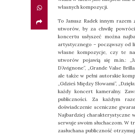
własnych kompozycji.
To Janusz Radek innym razem z
utworów, by za chwilę powróci
koncertu usłyszeć można najba
artystycznego – począwszy od li
własne kompozycje, czy te na
utworów pojawią się m.in.: „
D’Avignone”, „Grande Valse Brill
ale także w pełni autorskie komp
„Gdzieś Między Słowami”, „Dzięku
każdy koncert kameralny. Zaws
publiczności. Za każdym raz
doświadczenie sceniczne gwara
Najbardziej charakterystyczne w
serwuje swoim słuchaczom. W trak
zasłuchana publiczność otrzymuj