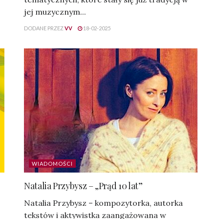
jej muzycznym...
DODANE PRZEZ
VV
18-02-2025
WIADOMOŚCI
Natalia Przybysz – „Prąd 10 lat”
Natalia Przybysz – kompozytorka, autorka
tekstów i aktywistka zaangażowana w