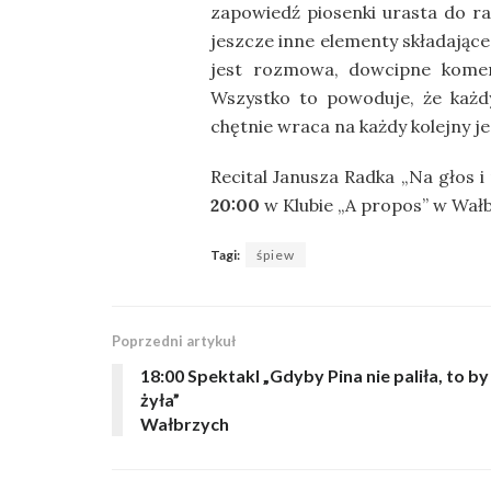
zapowiedź piosenki urasta do 
jeszcze inne elementy składając
jest rozmowa, dowcipne koment
Wszystko to powoduje, że każdy
chętnie wraca na każdy kolejny j
Recital Janusza Radka „Na głos i
20:00
w Klubie „A propos” w Wał
Tagi:
śpiew
Poprzedni artykuł
18:00 Spektakl „Gdyby Pina nie paliła, to by
żyła”
Wałbrzych