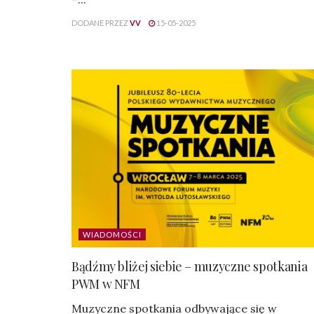
DODANE PRZEZ
VV
15-05-2025
WIADOMOŚCI
Bądźmy bliżej siebie – muzyczne spotkania
PWM w NFM
Muzyczne spotkania odbywające się w