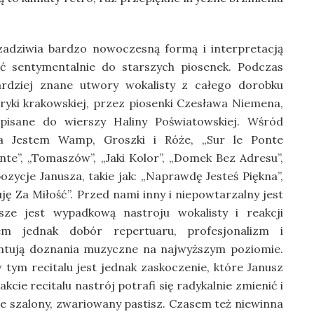
adziwia bardzo nowoczesną formą i interpretacją
ć sentymentalnie do starszych piosenek. Podczas
rdziej znane utwory wokalisty z całego dorobku
ryki krakowskiej, przez piosenki Czesława Niemena,
pisane do wierszy Haliny Poświatowskiej. Wśród
Ja Jestem Wamp, Groszki i Róże, „Sur le Ponte
ante”, „Tomaszów”, „Jaki Kolor”, „Domek Bez Adresu”,
ozycje Janusza, takie jak: „Naprawdę Jesteś Piękna”,
ję Za Miłość”. Przed nami inny i niepowtarzalny jest
ze jest wypadkową nastroju wokalisty i reakcji
em jednak dobór repertuaru, profesjonalizm i
ntują doznania muzyczne na najwyższym poziomie.
 tym recitalu jest jednak zaskoczenie, które Janusz
cie recitalu nastrój potrafi się radykalnie zmienić i
e szalony, zwariowany pastisz. Czasem też niewinna