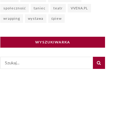
społeczność
taniec
teatr
VVENA.PL
wrapping
wystawa
śpiew
WYSZUKIWARKA