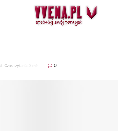
0
i
Czas czytania: 2 min