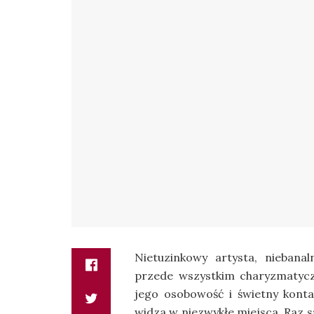
Nietuzinkowy artysta, niebanal
przede wszystkim charyzmatyczn
jego osobowość i świetny kontak
widza w niezwykłe miejsca. Raz s