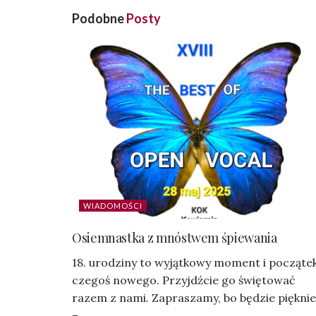
Podobne
Posty
WIADOMOŚCI
Osiemnastka z mnóstwem śpiewania
18. urodziny to wyjątkowy moment i począte
czegoś nowego. Przyjdźcie go świętować
razem z nami. Zapraszamy, bo będzie pięknie
–...