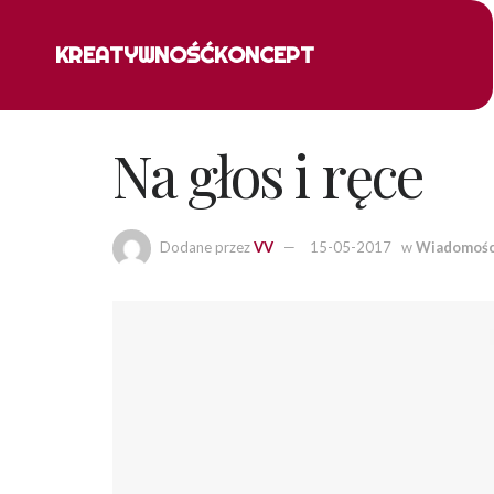
KREATYWNOŚĆ
KONCEPT
Na głos i ręce
Dodane przez
VV
15-05-2017
w
Wiadomośc