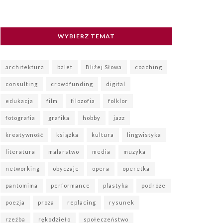
WYBIERZ TEMAT
architektura
balet
Bliżej Słowa
coaching
consulting
crowdfunding
digital
edukacja
film
filozofia
folklor
fotografia
grafika
hobby
jazz
kreatywność
książka
kultura
lingwistyka
literatura
malarstwo
media
muzyka
networking
obyczaje
opera
operetka
pantomima
performance
plastyka
podróże
poezja
proza
replacing
rysunek
rzeźba
rękodzieło
społeczeństwo