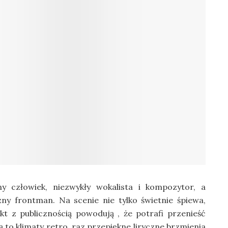
ny człowiek, niezwykły wokalista i kompozytor, a
y frontman. Na scenie nie tylko świetnie śpiewa,
t z publicznością powodują , że potrafi przenieść
ą to klimaty retro, raz przepiękne liryczne brzmienia