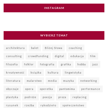
INSTAGRAM
WYBIERZ TEMAT
architektura
balet
Bliżej Słowa
coaching
consulting
crowdfunding
digital
edukacja
film
filozofia
folklor
fotografia
grafika
hobby
jazz
kreatywność
książka
kultura
lingwistyka
literatura
malarstwo
media
muzyka
networking
obyczaje
opera
operetka
pantomima
performance
plastyka
podróże
poezja
proza
replacing
rysunek
rzeźba
rękodzieło
społeczeństwo