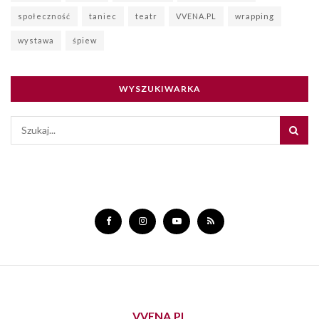
społeczność
taniec
teatr
VVENA.PL
wrapping
wystawa
śpiew
WYSZUKIWARKA
VVENA.PL