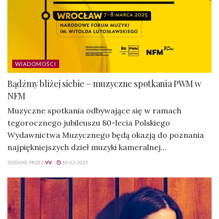
WIADOMOŚCI
Bądźmy bliżej siebie – muzyczne spotkania PWM w
NFM
Muzyczne spotkania odbywające się w ramach
tegorocznego jubileuszu 80-lecia Polskiego
Wydawnictwa Muzycznego będą okazją do poznania
najpiękniejszych dzieł muzyki kameralnej...
DODANE PRZEZ
VV
10-02-2025