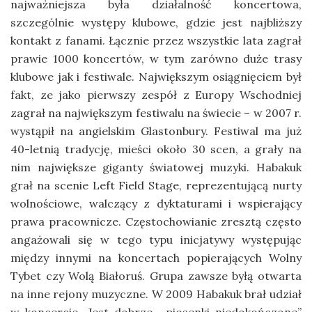
najważniejsza była działalność koncertowa,
szczególnie występy klubowe, gdzie jest najbliższy
kontakt z fanami. Łącznie przez wszystkie lata zagrał
prawie 1000 koncertów, w tym zarówno duże trasy
klubowe jak i festiwale. Największym osiągnięciem był
fakt, ze jako pierwszy zespół z Europy Wschodniej
zagrał na największym festiwalu na świecie – w 2007 r.
wystąpił na angielskim Glastonbury. Festiwal ma już
40-letnią tradycję, mieści około 30 scen, a grały na
nim największe giganty światowej muzyki. Habakuk
grał na scenie Left Field Stage, reprezentującą nurty
wolnościowe, walczący z dyktaturami i wspierający
prawa pracownicze. Częstochowianie zresztą często
angażowali się w tego typu inicjatywy występując
między innymi na koncertach popierających Wolny
Tybet czy Wolą Białoruś. Grupa zawsze byłą otwarta
na inne rejony muzyczne. W 2009 Habakuk brał udział
w koncercie „Jest dobrze… piosenki niedokończone”