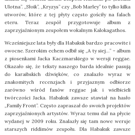
Ulotna”. „Słoik”, „Kryzys” czy „Bob Marley” to tylko kilka
utworów, które z tej płyty często gościły na falach
eteru. Teraz zespół przygotowuje album z
zaprzyjaźnionym zespołem wokalnym Kalokagathos.
Wcześniejsze lata były dla Habakuk bardzo pracowite i
owocne. Szerokim echem odbił się „A ty siej…” – album
z piosenkami Jacka Kaczmarskiego w wersji reggae.
Okazało się, że teksty naszego barda idealnie pasują
do karaibskich dźwięków, co znalazło wyraz w
znakomitych recenzjach i przyjaznym odbiorze
zarówno wśród fanów reggae jak i wielbicieli
twórczości Jacka. Habakuk zawsze stawiał na hasło
„Family Front”. Często zapraszał do swoich projektów
zaprzyjaźnionych artystów. Wyraz temu dał na płycie
wydanej w 2009 roku. Znalazły się tam nowe wersje
starszych riddimów zespołu. Dla Habakuk zawsze