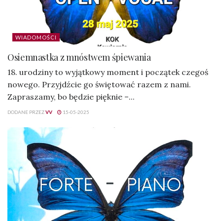
WIADOMOŚCI
Osiemnastka z mnóstwem śpiewania
18. urodziny to wyjątkowy moment i początek czegoś
nowego. Przyjdźcie go świętować razem z nami.
Zapraszamy, bo będzie pięknie –...
DODANE PRZEZ
VV
15-05-2025