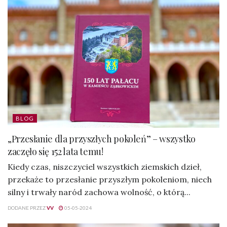
BLOG
„Przesłanie dla przyszłych pokoleń” – wszystko
zaczęło się 152 lata temu!
Kiedy czas, niszczyciel wszystkich ziemskich dzieł,
przekaże to przesłanie przyszłym pokoleniom, niech
silny i trwały naród zachowa wolność, o którą...
DODANE PRZEZ
VV
05-05-2024