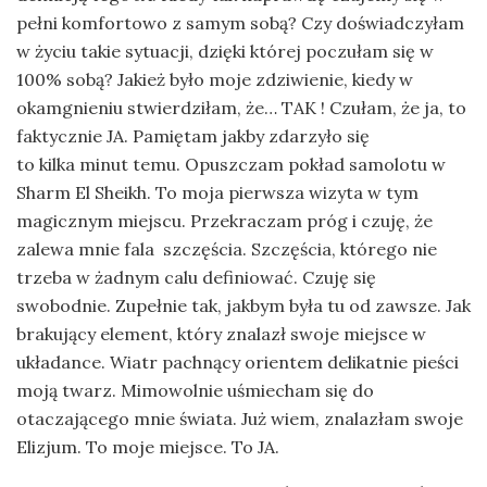
pełni komfortowo z samym sobą? Czy doświadczyłam
w życiu takie sytuacji, dzięki której poczułam się w
100% sobą? Jakież było moje zdziwienie, kiedy w
okamgnieniu stwierdziłam, że… TAK ! Czułam, że ja, to
faktycznie JA. Pamiętam jakby zdarzyło się
to kilka minut temu. Opuszczam pokład samolotu w
Sharm El Sheikh. To moja pierwsza wizyta w tym
magicznym miejscu. Przekraczam próg i czuję, że
zalewa mnie fala szczęścia. Szczęścia, którego nie
trzeba w żadnym calu definiować. Czuję się
swobodnie. Zupełnie tak, jakbym była tu od zawsze. Jak
brakujący element, który znalazł swoje miejsce w
układance. Wiatr pachnący orientem delikatnie pieści
moją twarz. Mimowolnie uśmiecham się do
otaczającego mnie świata. Już wiem, znalazłam swoje
Elizjum. To moje miejsce. To JA.