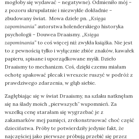
mogłoby się wydawać – negatywne). Odmieniło mój –
z pozoru skrupulatnie i niezwykle dokładnie –
zbudowany świat. Mowa dziele pn.
„Księga
zapominania”
autorstwa holenderskiego historyka
psychologii – Douwea Draaismy.
„Księga
zapominania”
to coś więcej niż zwykła książka. Nie jest
to z pewnością tylko i wyłącznie zbiór znaków, kawałek
papieru, spisane i uporządkowane myśli. Dzieło
Draaismy to mechanizm. Coś, dzięki czemu miałam
ochotę spakować plecak i wreszcie ruszyć w podróż z
prawdziwego zdarzenia, w głąb siebie.
Zagłębiając się w świat Draaismy, na szlaku natknęłam
się na ślady moich „pierwszych” wspomnień. Za
wszelką cenę starałam się wygrzebać je z
zakamarków mej pamięci, zrekonstruować choć część
dzieciństwa. Próby te potwierdziły jedynie fakt, że
najczęściej jako pierwsze próbują przebić się przez