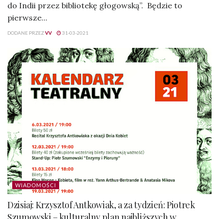
do Indii przez bibliotekę głogowską”. Będzie to
pierwsze...
DODANE PRZEZ
VV
31-03-2021
WIADOMOŚCI
Dzisiaj: Krzysztof Antkowiak, a za tydzień: Piotrek
Szumowski – kulturalny plan najbliższych w