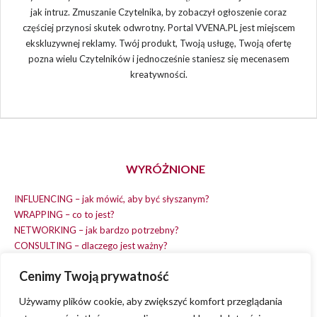
jak intruz. Zmuszanie Czytelnika, by zobaczył ogłoszenie coraz
częściej przynosi skutek odwrotny. Portal VVENA.PL jest miejscem
ekskluzywnej reklamy. Twój produkt, Twoją usługę, Twoją ofertę
pozna wielu Czytelników i jednocześnie staniesz się mecenasem
kreatywności.
WYRÓŻNIONE
INFLUENCING – jak mówić, aby być słyszanym?
WRAPPING – co to jest?
NETWORKING – jak bardzo potrzebny?
CONSULTING – dlaczego jest ważny?
REPLACING – masz na wszystko czas?
Cenimy Twoją prywatność
EARNING – jak zarobić na dobrym pomyśle?
COACHING – chcesz spełniać swój pomysł?
Używamy plików cookie, aby zwiększyć komfort przeglądania