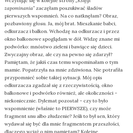
Wczytując się w kolejne strony
„Księgi
zapominania”
zaczęłam poszukiwać śladów
pierwszych wspomnień. Na co natknęłam? Obraz,
pozbawiony głosu. Ja, mój brat. Mieszkanie babci,
odkurzacz i balkon. Wchodzę na odkurzacz i przez
okno balkonowe spoglądam w dół. Widzę znane mi
podwórko: mnóstwo zieleni i bawiące się dzieci.
Zwyczajny obraz, ale czy na pewno się zdarzył?
Pamiętam, że jakiś czas temu wspominałam o tym
mamie. Popatrzyła na mnie zdziwiona. Nie potrafiła
przypomnieć sobie takiej sytuacji. Mój opis
odkurzacza zgadzał się z rzeczywistością, okno
balkonowe i podwórko również, ale okoliczności –
niekoniecznie. Dylemat pozostał – czy to było
wspomnienie (właśnie to PIERWSZE), czy może
fragment snu albo złudzenie? Jeśli to był sen, który
wydawał się być dla mnie fragmentem przeszłości,
dlaczego wciąż o nim pamiętam? Kolejne