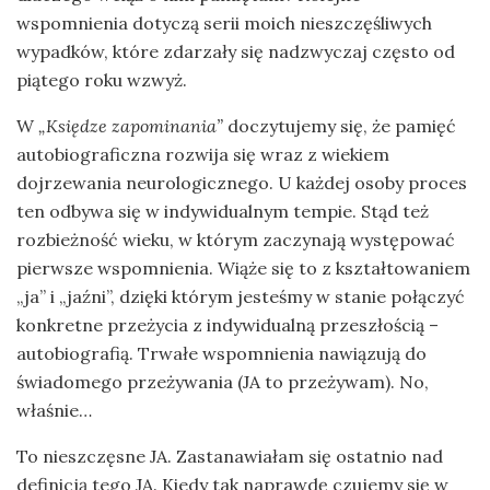
wspomnienia dotyczą serii moich nieszczęśliwych
wypadków, które zdarzały się nadzwyczaj często od
piątego roku wzwyż.
W
„Księdze zapominania”
doczytujemy się, że pamięć
autobiograficzna rozwija się wraz z wiekiem
dojrzewania neurologicznego. U każdej osoby proces
ten odbywa się w indywidualnym tempie. Stąd też
rozbieżność wieku, w którym zaczynają występować
pierwsze wspomnienia. Wiąże się to z kształtowaniem
„ja” i „jaźni”, dzięki którym jesteśmy w stanie połączyć
konkretne przeżycia z indywidualną przeszłością –
autobiografią. Trwałe wspomnienia nawiązują do
świadomego przeżywania (JA to przeżywam). No,
właśnie…
To nieszczęsne JA. Zastanawiałam się ostatnio nad
definicją tego JA. Kiedy tak naprawdę czujemy się w