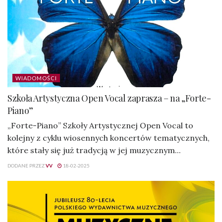
WIADOMOŚCI
Szkoła Artystyczna Open Vocal zaprasza – na „Forte-
Piano”
„Forte-Piano” Szkoły Artystycznej Open Vocal to
kolejny z cyklu wiosennych koncertów tematycznych,
które stały się już tradycją w jej muzycznym...
DODANE PRZEZ
VV
18-02-2025