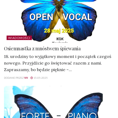
WIADOMOŚCI
Osiemnastka z mnóstwem śpiewania
18. urodziny to wyjątkowy moment i początek czegoś
nowego. Przyjdźcie go świętować razem z nami.
Zapraszamy, bo będzie pięknie –...
DODANE PRZEZ
VV
15-05-2025