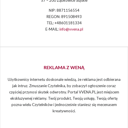
57 – 200 Ząbkowice Śląskie
NIP: 8871156554
REGON: 891508493
TEL: +48601181334
E-MAIL:
info@vvena.pl
REKLAMA Z WENĄ
Użytkownicy internetu doskonale wiedzą, że reklama jest odbierana
jak intruz. Zmuszanie Czytelnika, by zobaczył ogłoszenie coraz
częściej przynosi skutek odwrotny. Portal VVENA.PL jest miejscem
ekskluzywnej reklamy. Twój produkt, Twoją usługę, Twoją ofertę
pozna wielu Czytelników i jednocześnie staniesz się mecenasem
kreatywności.