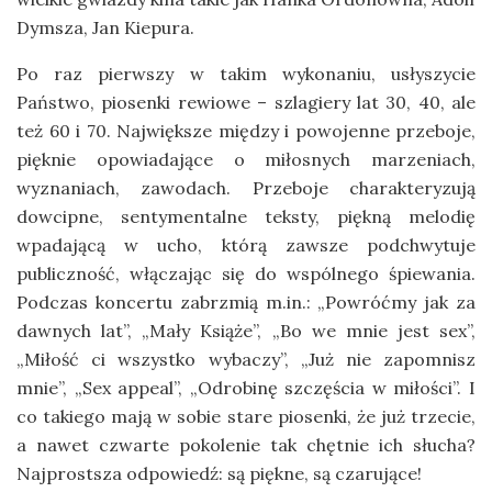
Dymsza, Jan Kiepura.
Po raz pierwszy w takim wykonaniu, usłyszycie
Państwo, piosenki rewiowe – szlagiery lat 30, 40, ale
też 60 i 70. Największe między i powojenne przeboje,
pięknie opowiadające o miłosnych marzeniach,
wyznaniach, zawodach. Przeboje charakteryzują
dowcipne, sentymentalne teksty, piękną melodię
wpadającą w ucho, którą zawsze podchwytuje
publiczność, włączając się do wspólnego śpiewania.
Podczas koncertu zabrzmią m.in.: „Powróćmy jak za
dawnych lat”, „Mały Książe”, „Bo we mnie jest sex”,
„Miłość ci wszystko wybaczy”, „Już nie zapomnisz
mnie”, „Sex appeal”, „Odrobinę szczęścia w miłości”. I
co takiego mają w sobie stare piosenki, że już trzecie,
a nawet czwarte pokolenie tak chętnie ich słucha?
Najprostsza odpowiedź: są piękne, są czarujące!