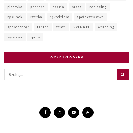
plastyka
podróże
poezja
proza
replacing
rysunek
rzeźba
rękodzieło
społeczeństwo
społeczność
taniec
teatr
VVENA.PL
wrapping
wystawa
śpiew
WYSZUKIWARKA