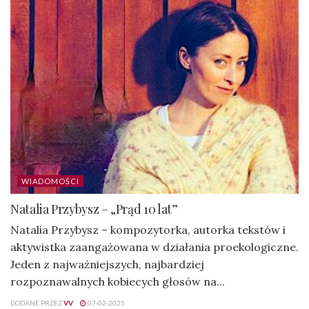
WIADOMOŚCI
Natalia Przybysz – „Prąd 10 lat”
Natalia Przybysz – kompozytorka, autorka tekstów i
aktywistka zaangażowana w działania proekologiczne.
Jeden z najważniejszych, najbardziej
rozpoznawalnych kobiecych głosów na...
DODANE PRZEZ
VV
07-02-2025