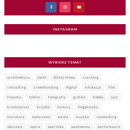
INSTAGRAM
WYBIERZ TEMAT
architektura
balet
Bliżej Słowa
coaching
consulting
crowdfunding
digital
edukacja
film
filozofia
folklor
fotografia
grafika
hobby
jazz
kreatywność
książka
kultura
lingwistyka
literatura
malarstwo
media
muzyka
networking
obyczaje
opera
operetka
pantomima
performance