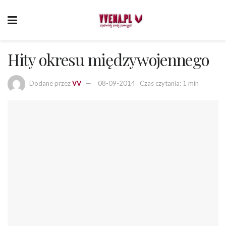
Hity okresu międzywojennego
Dodane przez
VV
08-09-2014
Czas czytania: 1 min