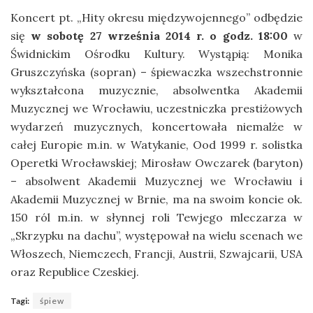
Koncert pt. „Hity okresu międzywojennego” odbędzie
się
w sobotę 27 września 2014 r. o godz. 18:00
w
Świdnickim Ośrodku Kultury. Wystąpią: Monika
Gruszczyńska (sopran) – śpiewaczka wszechstronnie
wykształcona muzycznie, absolwentka Akademii
Muzycznej we Wrocławiu, uczestniczka prestiżowych
wydarzeń muzycznych, koncertowała niemalże w
całej Europie m.in. w Watykanie, Ood 1999 r. solistka
Operetki Wrocławskiej; Mirosław Owczarek (baryton)
– absolwent Akademii Muzycznej we Wrocławiu i
Akademii Muzycznej w Brnie, ma na swoim koncie ok.
150 ról m.in. w słynnej roli Tewjego mleczarza w
„Skrzypku na dachu”, występował na wielu scenach we
Włoszech, Niemczech, Francji, Austrii, Szwajcarii, USA
oraz Republice Czeskiej.
Tagi:
śpiew