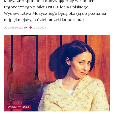
Muzyczne spotkania odbywające się w ramach
tegorocznego jubileuszu 80-lecia Polskiego
Wydawnictwa Muzycznego będą okazją do poznania
najpiękniejszych dzieł muzyki kameralnej...
DODANE PRZEZ
VV
10-02-2025
WIADOMOŚCI