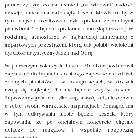
pomiędzy tymi co na scenie i „na widowni”, radość,
emocje, uniesienia natchnęły Leszka Możdżera by w
tym miejscu zrealizować cykl spotkań ze zdolnymi
pianistami. To będzie spotkanie z muzyką i twórcą. W
rodzinnej atmosferze w najbardziej kameralnej z
impartowych przestrzeni, którą tak polubił wieloletni
dyrektor artystyczny Jazzu nad Odrą.
W pierwszym roku cyklu Leszek Możdżer postanowił
zapraszać do Impartu, co nikogo zapewne nie zdziwi,
zdolnych pianistów – w konfiguracjach, w których
czują się najlepiej. To nie będzie zwykły koncert.
Zaproszony gość nie tylko zagra swój set, ale opowie
o sobie, swoim warsztacie, inspiracjach. Pomagać mu
w tym odkrywaniu siebie będzie Leszek, który
zapowiada, że po oficjalnym koncercie chętnie
dołączy do muzyków i wspólnie rozpoczną
improwizacje.