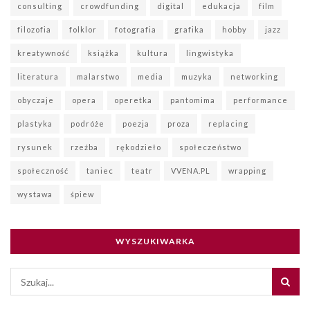
consulting
crowdfunding
digital
edukacja
film
filozofia
folklor
fotografia
grafika
hobby
jazz
kreatywność
książka
kultura
lingwistyka
literatura
malarstwo
media
muzyka
networking
obyczaje
opera
operetka
pantomima
performance
plastyka
podróże
poezja
proza
replacing
rysunek
rzeźba
rękodzieło
społeczeństwo
społeczność
taniec
teatr
VVENA.PL
wrapping
wystawa
śpiew
WYSZUKIWARKA