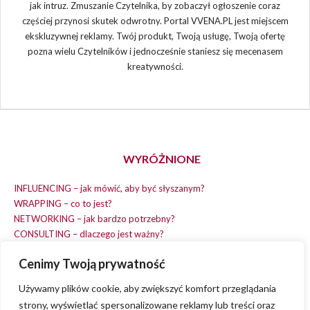
jak intruz. Zmuszanie Czytelnika, by zobaczył ogłoszenie coraz
częściej przynosi skutek odwrotny. Portal VVENA.PL jest miejscem
ekskluzywnej reklamy. Twój produkt, Twoją usługę, Twoją ofertę
pozna wielu Czytelników i jednocześnie staniesz się mecenasem
kreatywności.
WYRÓŻNIONE
INFLUENCING – jak mówić, aby być słyszanym?
WRAPPING – co to jest?
NETWORKING – jak bardzo potrzebny?
CONSULTING – dlaczego jest ważny?
REPLACING – masz na wszystko czas?
Cenimy Twoją prywatność
EARNING – jak zarobić na dobrym pomyśle?
COACHING – chcesz spełniać swój pomysł?
Używamy plików cookie, aby zwiększyć komfort przeglądania
strony, wyświetlać spersonalizowane reklamy lub treści oraz