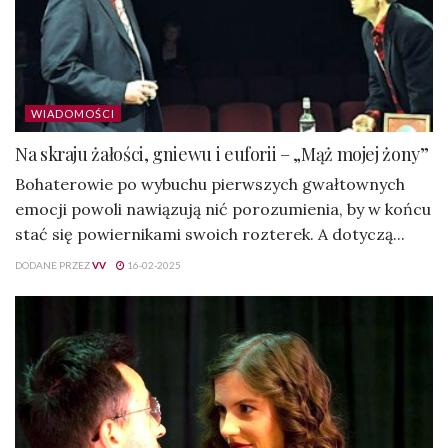
WIADOMOŚCI
Na skraju żałości, gniewu i euforii – „Mąż mojej żony”
Bohaterowie po wybuchu pierwszych gwałtownych
emocji powoli nawiązują nić porozumienia, by w końcu
stać się powiernikami swoich rozterek. A dotyczą...
DODANE PRZEZ
VV
16-02-2025