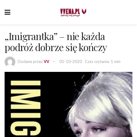
„Imigrantka” – nie każda
podróż dobrze się kończy
Dodane przez
VV
01-10-2020
Czas czytania: 1 min