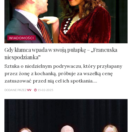
WIADOMOŚCI
Gdy kłamca wpada w swoją pułapkę – „Francuska
niespodzianka”
Sztuka o niedzielnym podrywaczu, który przyłapany
przez żonę z kochanką, próbuje za wszelką cenę
zatuszować przed nią cel ich spotkania....
DODANE PRZEZ
VV
15-02-2025