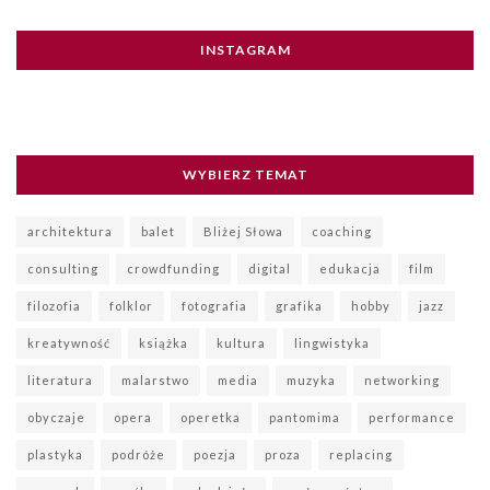
INSTAGRAM
WYBIERZ TEMAT
architektura
balet
Bliżej Słowa
coaching
consulting
crowdfunding
digital
edukacja
film
filozofia
folklor
fotografia
grafika
hobby
jazz
kreatywność
książka
kultura
lingwistyka
literatura
malarstwo
media
muzyka
networking
obyczaje
opera
operetka
pantomima
performance
plastyka
podróże
poezja
proza
replacing