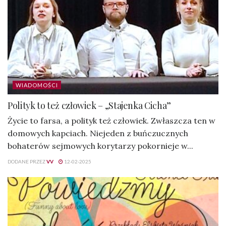
WIADOMOŚCI
Polityk to też człowiek – „Stajenka Cicha”
Życie to farsa, a polityk też człowiek. Zwłaszcza ten w
domowych kapciach. Niejeden z buńczucznych
bohaterów sejmowych korytarzy pokornieje w...
DODANE PRZEZ
VV
12-02-2025