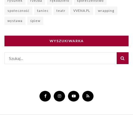
rysunek
rzeźba
rękodzieło
społeczeństwo
społeczność
taniec
teatr
VVENA.PL
wrapping
wystawa
śpiew
WYSZUKIWARKA