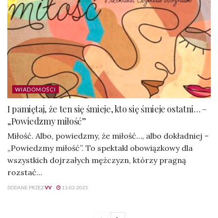
WIADOMOŚCI
I pamiętaj, że ten się śmieje, kto się śmieje ostatni… –
„Powiedzmy miłość”
Miłość. Albo, powiedzmy, że miłość…, albo dokładniej –
„Powiedzmy miłość”. To spektakl obowiązkowy dla
wszystkich dojrzałych mężczyzn, którzy pragną
rozstać...
DODANE PRZEZ
VV
11-02-2025