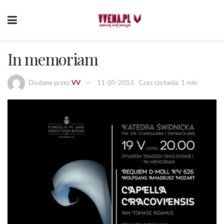
In memoriam
Dodane przez
VV
11-05-2013
Czas czytania: 1 min