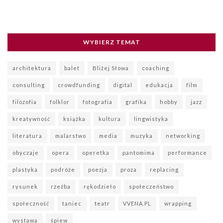
WYBIERZ TEMAT
architektura
balet
Bliżej Słowa
coaching
consulting
crowdfunding
digital
edukacja
film
filozofia
folklor
fotografia
grafika
hobby
jazz
kreatywność
książka
kultura
lingwistyka
literatura
malarstwo
media
muzyka
networking
obyczaje
opera
operetka
pantomima
performance
plastyka
podróże
poezja
proza
replacing
rysunek
rzeźba
rękodzieło
społeczeństwo
społeczność
taniec
teatr
VVENA.PL
wrapping
wystawa
śpiew