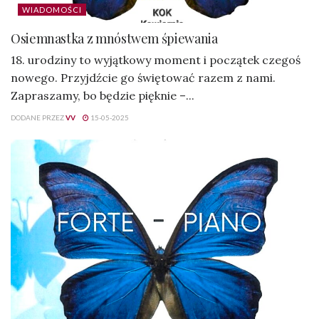
WIADOMOŚCI
Osiemnastka z mnóstwem śpiewania
18. urodziny to wyjątkowy moment i początek czegoś
nowego. Przyjdźcie go świętować razem z nami.
Zapraszamy, bo będzie pięknie –...
DODANE PRZEZ
VV
15-05-2025