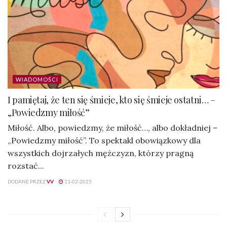
WIADOMOŚCI
I pamiętaj, że ten się śmieje, kto się śmieje ostatni… –
„Powiedzmy miłość”
Miłość. Albo, powiedzmy, że miłość…, albo dokładniej –
„Powiedzmy miłość”. To spektakl obowiązkowy dla
wszystkich dojrzałych mężczyzn, którzy pragną
rozstać...
DODANE PRZEZ
VV
11-02-2025