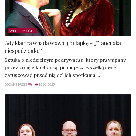
WIADOMOŚCI
Gdy kłamca wpada w swoją pułapkę – „Francuska
niespodzianka”
Sztuka o niedzielnym podrywaczu, który przyłapany
przez żonę z kochanką, próbuje za wszelką cenę
zatuszować przed nią cel ich spotkania....
DODANE PRZEZ
VV
15-02-2025