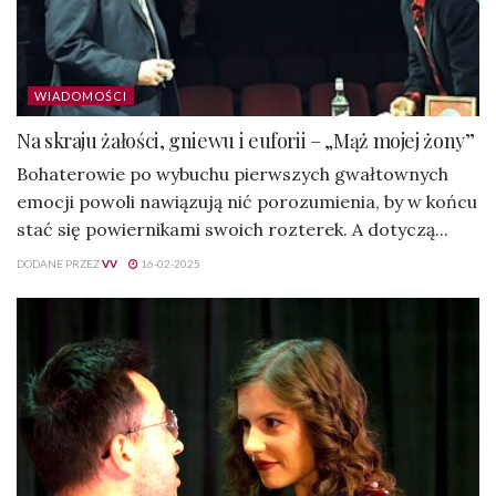
WIADOMOŚCI
Na skraju żałości, gniewu i euforii – „Mąż mojej żony”
Bohaterowie po wybuchu pierwszych gwałtownych
emocji powoli nawiązują nić porozumienia, by w końcu
stać się powiernikami swoich rozterek. A dotyczą...
DODANE PRZEZ
VV
16-02-2025