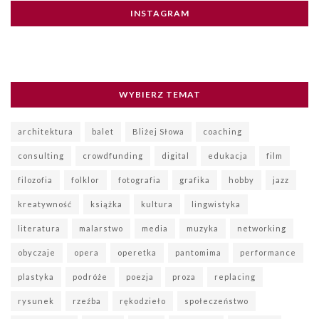
INSTAGRAM
WYBIERZ TEMAT
architektura
balet
Bliżej Słowa
coaching
consulting
crowdfunding
digital
edukacja
film
filozofia
folklor
fotografia
grafika
hobby
jazz
kreatywność
książka
kultura
lingwistyka
literatura
malarstwo
media
muzyka
networking
obyczaje
opera
operetka
pantomima
performance
plastyka
podróże
poezja
proza
replacing
rysunek
rzeźba
rękodzieło
społeczeństwo