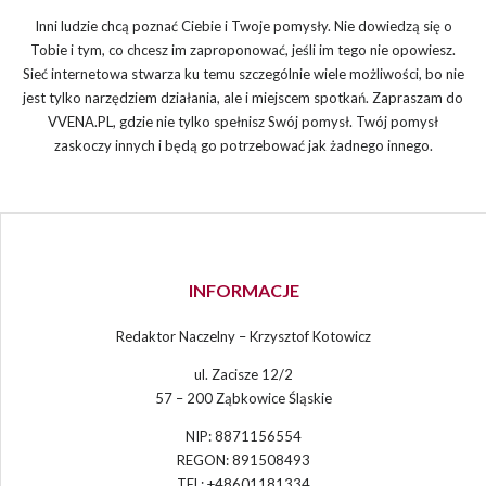
Inni ludzie chcą poznać Ciebie i Twoje pomysły. Nie dowiedzą się o
Tobie i tym, co chcesz im zaproponować, jeśli im tego nie opowiesz.
Sieć internetowa stwarza ku temu szczególnie wiele możliwości, bo nie
jest tylko narzędziem działania, ale i miejscem spotkań. Zapraszam do
VVENA.PL, gdzie nie tylko spełnisz Swój pomysł. Twój pomysł
zaskoczy innych i będą go potrzebować jak żadnego innego.
INFORMACJE
Redaktor Naczelny – Krzysztof Kotowicz
ul. Zacisze 12/2
57 – 200 Ząbkowice Śląskie
NIP: 8871156554
REGON: 891508493
TEL: +48601181334