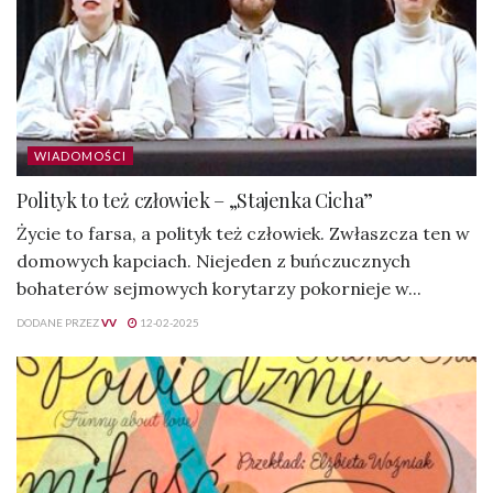
WIADOMOŚCI
Polityk to też człowiek – „Stajenka Cicha”
Życie to farsa, a polityk też człowiek. Zwłaszcza ten w
domowych kapciach. Niejeden z buńczucznych
bohaterów sejmowych korytarzy pokornieje w...
DODANE PRZEZ
VV
12-02-2025