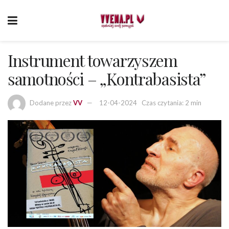
Instrument towarzyszem
samotności – „Kontrabasista”
Dodane przez
VV
12-04-2024
Czas czytania: 2 min