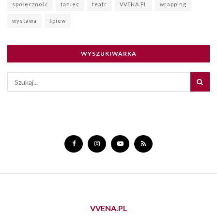
społeczność
taniec
teatr
VVENA.PL
wrapping
wystawa
śpiew
WYSZUKIWARKA
VVENA.PL