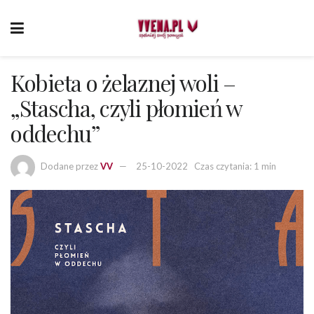
Kobieta o żelaznej woli –
„Stascha, czyli płomień w
oddechu”
Dodane przez
VV
25-10-2022
Czas czytania: 1 min