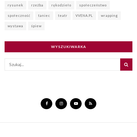
rysunek
rzeźba
rękodzieło
społeczeństwo
społeczność
taniec
teatr
VVENA.PL
wrapping
wystawa
śpiew
WYSZUKIWARKA