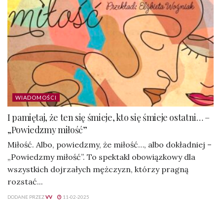
WIADOMOŚCI
I pamiętaj, że ten się śmieje, kto się śmieje ostatni… –
„Powiedzmy miłość”
Miłość. Albo, powiedzmy, że miłość…, albo dokładniej –
„Powiedzmy miłość”. To spektakl obowiązkowy dla
wszystkich dojrzałych mężczyzn, którzy pragną
rozstać...
DODANE PRZEZ
VV
11-02-2025