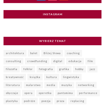
INSTAGRAM
WYBIERZ TEMAT
architektura
balet
Bliżej Słowa
coaching
consulting
crowdfunding
digital
edukacja
film
filozofia
folklor
fotografia
grafika
hobby
jazz
kreatywność
książka
kultura
lingwistyka
literatura
malarstwo
media
muzyka
networking
obyczaje
opera
operetka
pantomima
performance
plastyka
podróże
poezja
proza
replacing