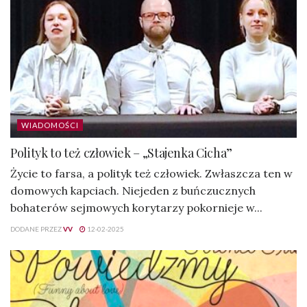
WIADOMOŚCI
Polityk to też człowiek – „Stajenka Cicha”
Życie to farsa, a polityk też człowiek. Zwłaszcza ten w
domowych kapciach. Niejeden z buńczucznych
bohaterów sejmowych korytarzy pokornieje w...
DODANE PRZEZ
VV
12-02-2025