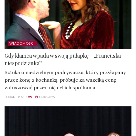
WIADOMOŚCI
Gdy kłamca wpada w swoją pułapkę – „Francuska
niespodzianka”
Sztuka o niedzielnym podrywaczu, który przyłapany
przez żonę z kochanką, próbuje za wszelką cenę
zatuszować przed nią cel ich spotkania....
DODANE PRZEZ
VV
15-02-2025