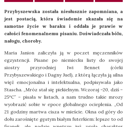
Przybyszewska została niesłusznie zapomniana, a
jest postacią, która świadomie skazała się na
samotne życie w baraku i oddała je prawie w
całości fenomenalnemu pisaniu. Doświadczała bólu,
nałogu, choroby.
Maria Janion zaliczyła ją w poczet męczenników
egzystencji. Pisane po niemiecku listy do swojej
siostry przyrodniej Iwi Bennet (córki
Przybyszewskiego i Dagny Juel), z którą łączyła ją silna
więź emocjonalna i intelektualna, podpisywała jako
Stascha. „Mróz stał się piekielnym. Wczoraj –20, dziś –
25ºC” – pisała w listach, a nam trudno takie mrozy
wyobrazić sobie w epoce globalnego ocieplenia. „Od
21 godziny martwa cisza w mieście. Okna od góry do
dołu zarośnięte gęstym białym futerkiem: lepsze to od
firanek, ale nadaje wnętrzu już zgoła charakter