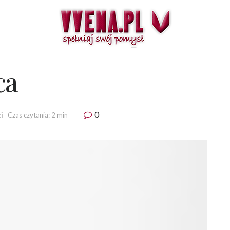
ca
0
i
Czas czytania: 2 min