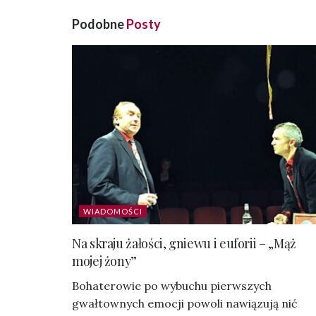
Podobne
Posty
WIADOMOŚCI
Na skraju żałości, gniewu i euforii – „Mąż
mojej żony”
Bohaterowie po wybuchu pierwszych
gwałtownych emocji powoli nawiązują nić