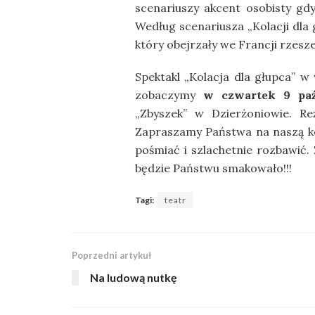
scenariuszy akcent osobisty gd
Według scenariusza „Kolacji dla g
który obejrzały we Francji rzesze
Spektakl „Kolacja dla głupca” 
zobaczymy
w czwartek 9 paźd
„Zbyszek” w Dzierżoniowie. Re
Zapraszamy Państwa na naszą kola
pośmiać i szlachetnie rozbawić.
będzie Państwu smakowało!!!
Tagi:
teatr
Poprzedni artykuł
Na ludową nutkę