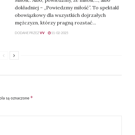
dokładniej – „Powiedzmy miłość”. To spektakl
obowiązkowy dla wszystkich dojrzałych
mężczyzn, którzy pragną rozstać...
DODANE PRZEZ
VV
11-02-2025
*
la są oznaczone