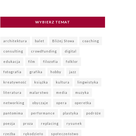
WYBIERZ TEMAT
architektura
balet
Bliżej Słowa
coaching
consulting
crowdfunding
digital
edukacja
film
filozofia
folklor
fotografia
grafika
hobby
jazz
kreatywność
książka
kultura
lingwistyka
literatura
malarstwo
media
muzyka
networking
obyczaje
opera
operetka
pantomima
performance
plastyka
podróże
poezja
proza
replacing
rysunek
rzeźba
rękodzieło
społeczeństwo