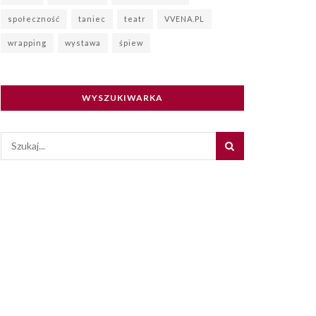
społeczność
taniec
teatr
VVENA.PL
wrapping
wystawa
śpiew
WYSZUKIWARKA