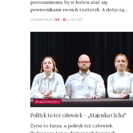
porozumienia, by w końcu stać się
powiernikami swoich rozterek. A dotyczą...
DODANE PRZEZ
VV
16-02-2025
WIADOMOŚCI
Polityk to też człowiek – „Stajenka Cicha”
Życie to farsa, a polityk też człowiek.
Zwłaszcza ten w domowych kapciach.