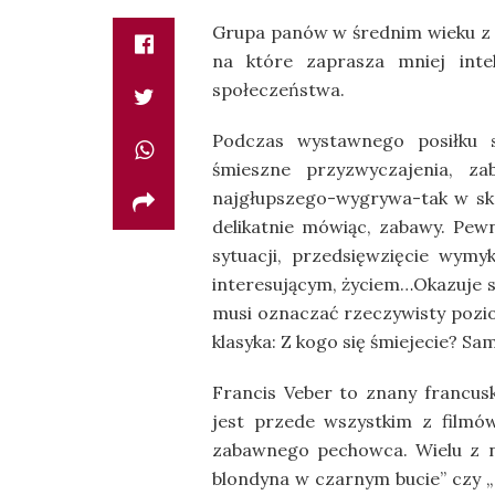
Grupa panów w średnim wieku z t
na które zaprasza mniej intel
społeczeństwa.
Podczas wystawnego posiłku st
śmieszne przyzwyczajenia, z
najgłupszego-wygrywa-tak w skr
delikatnie mówiąc, zabawy. Pewn
sytuacji, przedsięwzięcie wymy
interesującym, życiem…Okazuje si
musi oznaczać rzeczywisty pozi
klasyka: Z kogo się śmiejecie? Sam
Francis Veber to znany francuski
jest przede wszystkim z filmó
zabawnego pechowca. Wielu z n
blondyna w czarnym bucie” czy „N