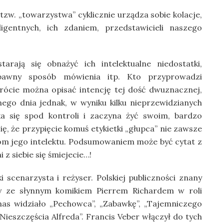
zw. „towarzystwa” cyklicznie urządza sobie kolacje,
igentnych, ich zdaniem, przedstawicieli naszego
arają się obnażyć ich intelektualne niedostatki,
abawny sposób mówienia itp. Kto przyprowadzi
ócie można opisać intencję tej dość dwuznacznej,
ego dnia jednak, w wyniku kilku nieprzewidzianych
ka się spod kontroli i zaczyna żyć swoim, bardzo
ę, że przypięcie komuś etykietki „głupca” nie zawsze
om jego intelektu. Podsumowaniem może być cytat z
i z siebie się śmiejecie…!
 scenarzysta i reżyser. Polskiej publiczności znany
w ze słynnym komikiem Pierrem Richardem w roli
as widziało „Pechowca”, „Zabawkę”, „Tajemniczego
ieszczęścia Alfreda”. Francis Veber włączył do tych