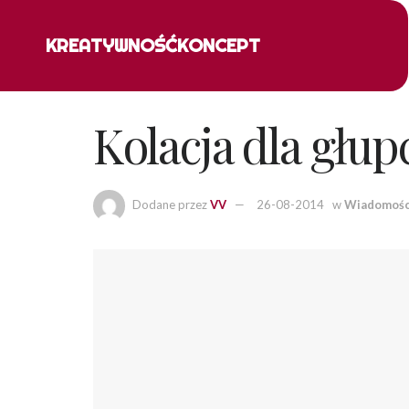
KREATYWNOŚĆ
KONCEPT
Kolacja dla głup
Dodane przez
VV
26-08-2014
w
Wiadomośc