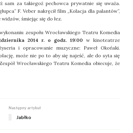
yż sam za takiegoż pechowca prywatnie się uważa.
łupca” F. Veber nakręcił film „Kolacja dla palantów”,
 widzów, śmiejąc się do łez.
w wykonaniu zespołu Wrocławskiego Teatru Komedia
ziernika 2014 r. o godz. 19:00
w kinoteatrze
żyseria i opracowanie muzyczne: Paweł Okoński.
cję, może nie po to aby się najeść, ale do syta się
 Zespół Wrocławskiego Teatru Komedia obiecuje, że
Następny artykuł
Jabłko