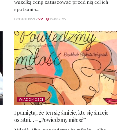
wszelką cenę zatuszować przed nią cel ich
spotkania....
DODANE PRZEZ
VV
15-02-2025
WIADOMOŚCI
I pamiętaj, że ten się śmieje, kto się śmieje
ostatni… – „Powiedzmy miłość”
Miłość. Albo, powiedzmy, że miłość…, albo