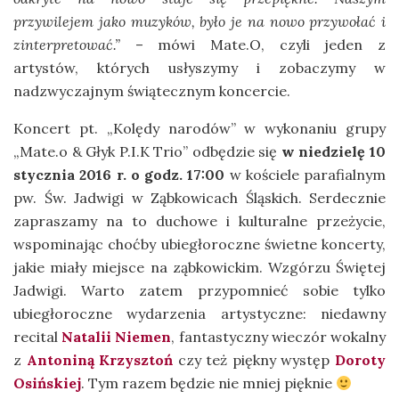
przywilejem jako muzyków, było je na nowo przywołać i
zinterpretować.”
– mówi Mate.O, czyli jeden z
artystów, których usłyszymy i zobaczymy w
nadzwyczajnym świątecznym koncercie.
Koncert pt. „Kolędy narodów” w wykonaniu grupy
„Mate.o & Głyk P.I.K Trio” odbędzie się
w niedzielę 10
stycznia 2016 r. o godz. 17:00
w kościele parafialnym
pw. Św. Jadwigi w Ząbkowicach Śląskich. Serdecznie
zapraszamy na to duchowe i kulturalne przeżycie,
wspominając choćby ubiegłoroczne świetne koncerty,
jakie miały miejsce na ząbkowickim. Wzgórzu Świętej
Jadwigi. Warto zatem przypomnieć sobie tylko
ubiegłoroczne wydarzenia artystyczne: niedawny
recital
Natalii Niemen
, fantastyczny wieczór wokalny
z
Antoniną Krzysztoń
czy też piękny występ
Doroty
Osińskiej
. Tym razem będzie nie mniej pięknie