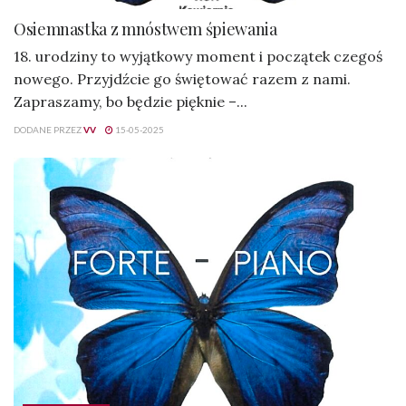
Osiemnastka z mnóstwem śpiewania
18. urodziny to wyjątkowy moment i początek czegoś
nowego. Przyjdźcie go świętować razem z nami.
Zapraszamy, bo będzie pięknie –...
DODANE PRZEZ
VV
15-05-2025