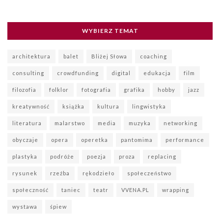
WYBIERZ TEMAT
architektura
balet
Bliżej Słowa
coaching
consulting
crowdfunding
digital
edukacja
film
filozofia
folklor
fotografia
grafika
hobby
jazz
kreatywność
książka
kultura
lingwistyka
literatura
malarstwo
media
muzyka
networking
obyczaje
opera
operetka
pantomima
performance
plastyka
podróże
poezja
proza
replacing
rysunek
rzeźba
rękodzieło
społeczeństwo
społeczność
taniec
teatr
VVENA.PL
wrapping
wystawa
śpiew