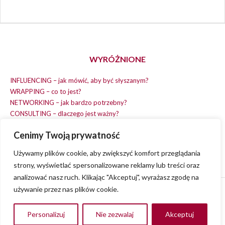
WYRÓŻNIONE
INFLUENCING – jak mówić, aby być słyszanym?
WRAPPING – co to jest?
NETWORKING – jak bardzo potrzebny?
CONSULTING – dlaczego jest ważny?
REPLACING – masz na wszystko czas?
Cenimy Twoją prywatność
EARNING – jak zarobić na dobrym pomyśle?
COACHING – chcesz spełniać swój pomysł?
Używamy plików cookie, aby zwiększyć komfort przeglądania
strony, wyświetlać spersonalizowane reklamy lub treści oraz
analizować nasz ruch. Klikając "Akceptuj", wyrażasz zgodę na
używanie przez nas plików cookie.
© 2013 - 2023
VVENA.PL
- All rights reserved.
Polityka Prywatności
Personalizuj
Nie zezwalaj
Akceptuj