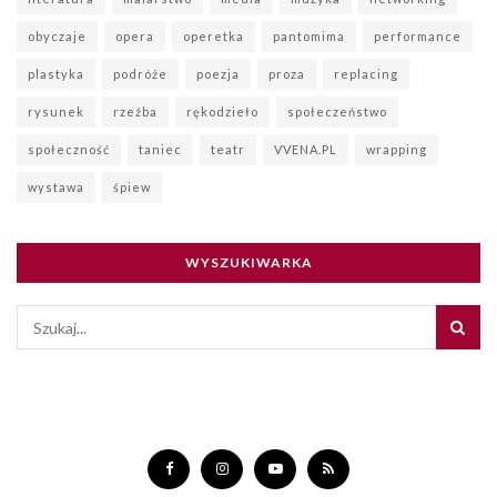
obyczaje
opera
operetka
pantomima
performance
plastyka
podróże
poezja
proza
replacing
rysunek
rzeźba
rękodzieło
społeczeństwo
społeczność
taniec
teatr
VVENA.PL
wrapping
wystawa
śpiew
WYSZUKIWARKA