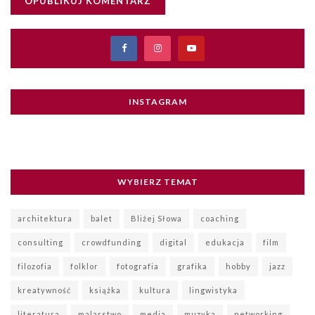
INSTAGRAM
WYBIERZ TEMAT
architektura
balet
Bliżej Słowa
coaching
consulting
crowdfunding
digital
edukacja
film
filozofia
folklor
fotografia
grafika
hobby
jazz
kreatywność
książka
kultura
lingwistyka
literatura
malarstwo
media
muzyka
networking