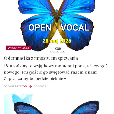
WIADOMOŚCI
Osiemnastka z mnóstwem śpiewania
18. urodziny to wyjątkowy moment i początek czegoś
nowego. Przyjdźcie go świętować razem z nami.
Zapraszamy, bo będzie pięknie –...
DODANE PRZEZ
VV
15-05-2025