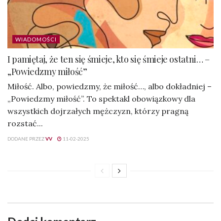
WIADOMOŚCI
I pamiętaj, że ten się śmieje, kto się śmieje ostatni… –
„Powiedzmy miłość”
Miłość. Albo, powiedzmy, że miłość…, albo dokładniej –
„Powiedzmy miłość”. To spektakl obowiązkowy dla
wszystkich dojrzałych mężczyzn, którzy pragną
rozstać...
DODANE PRZEZ
VV
11-02-2025