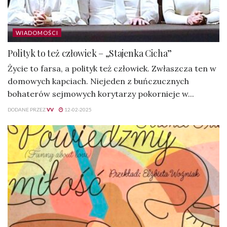
WIADOMOŚCI
Polityk to też człowiek – „Stajenka Cicha”
Życie to farsa, a polityk też człowiek. Zwłaszcza ten w
domowych kapciach. Niejeden z buńczucznych
bohaterów sejmowych korytarzy pokornieje w...
DODANE PRZEZ
VV
12-02-2025