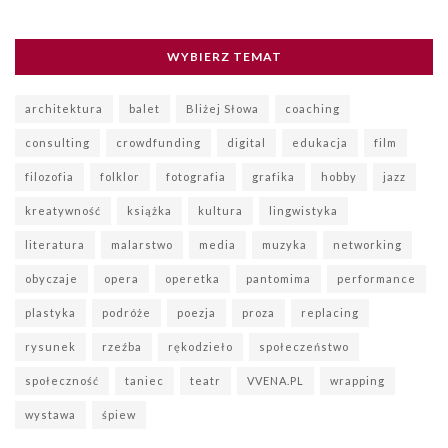
WYBIERZ TEMAT
architektura
balet
Bliżej Słowa
coaching
consulting
crowdfunding
digital
edukacja
film
filozofia
folklor
fotografia
grafika
hobby
jazz
kreatywność
książka
kultura
lingwistyka
literatura
malarstwo
media
muzyka
networking
obyczaje
opera
operetka
pantomima
performance
plastyka
podróże
poezja
proza
replacing
rysunek
rzeźba
rękodzieło
społeczeństwo
społeczność
taniec
teatr
VVENA.PL
wrapping
wystawa
śpiew