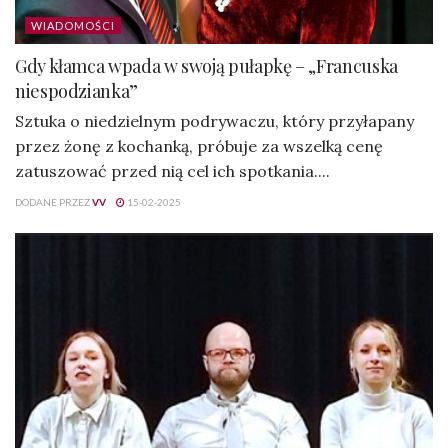
WIADOMOŚCI
Gdy kłamca wpada w swoją pułapkę – „Francuska
niespodzianka”
Sztuka o niedzielnym podrywaczu, który przyłapany
przez żonę z kochanką, próbuje za wszelką cenę
zatuszować przed nią cel ich spotkania....
DODANE PRZEZ
VV
15-02-2025