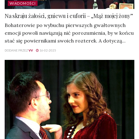
WIADOMOŚCI
Na skraju żałości, gniewu i euforii – „Mąż mojej żony”
Bohaterowie po wybuchu pierwszych gwałtownych
emocji powoli nawiązują nić porozumienia, by w końcu
stać się powiernikami swoich rozterek. A dotyczą...
DODANE PRZEZ
VV
16-02-2025