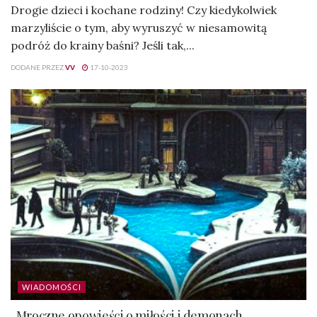
Drogie dzieci i kochane rodziny! Czy kiedykolwiek
marzyliście o tym, aby wyruszyć w niesamowitą
podróż do krainy baśni? Jeśli tak,...
DODANE PRZEZ
VV
17-10-2023
WIADOMOŚCI
„Mroczne opowieści o miłości i demonach