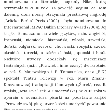
nominowana do literackiej nagrody Nike, którą
otrzymała w 2008 roku za powieść Bieguni. Za Dom
dzienny, dom nocny otrzymała prestiżową nagrodę
„Brücke Berlin”-Preis (2002) i była nominowana do
International IMPAC Dublin Literary Award (2004). Jej
książki tłumaczono na wiele języków, m.in. angielski,
francuski, niemiecki, hiszpański, włoski, szwedzki,
duński, bułgarski, serbski, chorwacki, rosyjski, czeski,
ukraiński, turecki, a także chiński, japoński i hindi.
Niektóre utwory doczekały się inscenizacji
teatralnych (m.in. „Prawiek i inne czasy”, dwukrotnie:
w reż. S. Majewskiego i P. Tomaszuka, oraz „E.E.”,
spektakl Teatru Telewizji w reż. Marii Zmarz-
Koczanowicz) i adaptacji filmowych („Żurek”, reż. R.
Brylski, „Aria Diva”, reż. A. Smoczyńska). W 2015 roku w
oparciu o scenariusz pisarki na podstawie książki
„Prowadź swój pług przez kości umarłych” powstanie
film w reżyserii Agnieszki Holland.