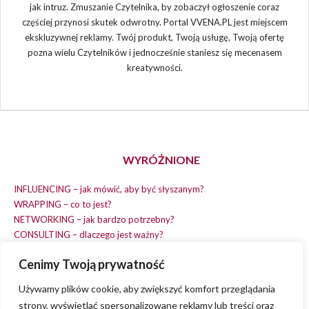
jak intruz. Zmuszanie Czytelnika, by zobaczył ogłoszenie coraz
częściej przynosi skutek odwrotny. Portal VVENA.PL jest miejscem
ekskluzywnej reklamy. Twój produkt, Twoją usługę, Twoją ofertę
pozna wielu Czytelników i jednocześnie staniesz się mecenasem
kreatywności.
WYRÓŻNIONE
INFLUENCING – jak mówić, aby być słyszanym?
WRAPPING – co to jest?
NETWORKING – jak bardzo potrzebny?
CONSULTING – dlaczego jest ważny?
REPLACING – masz na wszystko czas?
Cenimy Twoją prywatność
EARNING – jak zarobić na dobrym pomyśle?
COACHING – chcesz spełniać swój pomysł?
Używamy plików cookie, aby zwiększyć komfort przeglądania
strony, wyświetlać spersonalizowane reklamy lub treści oraz