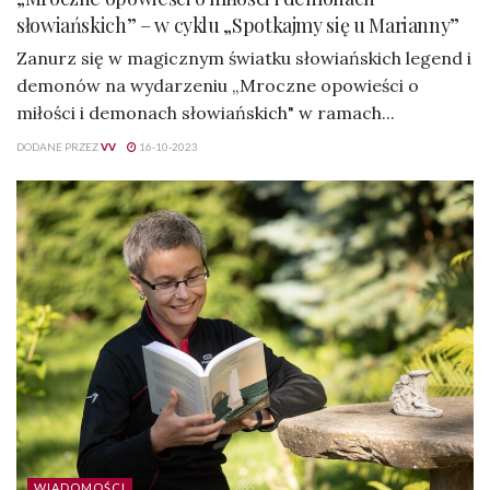
słowiańskich” – w cyklu „Spotkajmy się u Marianny”
Zanurz się w magicznym światku słowiańskich legend i
demonów na wydarzeniu „Mroczne opowieści o
miłości i demonach słowiańskich" w ramach...
DODANE PRZEZ
VV
16-10-2023
WIADOMOŚCI