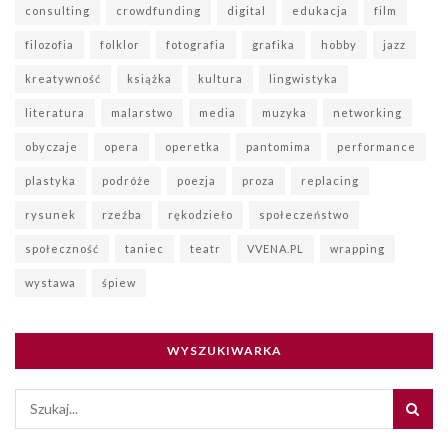
consulting
crowdfunding
digital
edukacja
film
filozofia
folklor
fotografia
grafika
hobby
jazz
kreatywność
książka
kultura
lingwistyka
literatura
malarstwo
media
muzyka
networking
obyczaje
opera
operetka
pantomima
performance
plastyka
podróże
poezja
proza
replacing
rysunek
rzeźba
rękodzieło
społeczeństwo
społeczność
taniec
teatr
VVENA.PL
wrapping
wystawa
śpiew
WYSZUKIWARKA