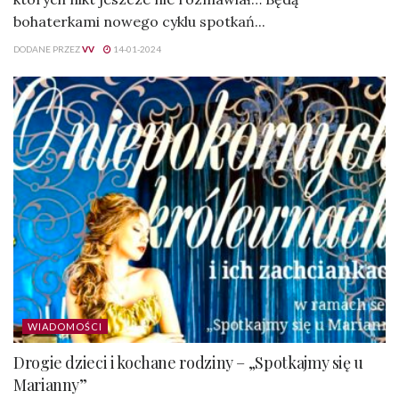
bohaterkami nowego cyklu spotkań...
DODANE PRZEZ
VV
14-01-2024
WIADOMOŚCI
Drogie dzieci i kochane rodziny – „Spotkajmy się u
Marianny”