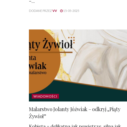
–...
DODANE PRZEZ
VV
15-05-2025
WIADOMOŚCI
Malarstwo Jolanty Jóźwiak – odkryj „Piąty
Żywioł”
Kobieta – delikatna jak powietrze, silna jak