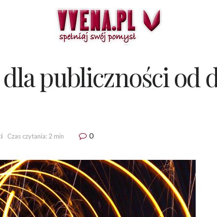
dla publiczności od d
0
i
Czas czytania: 2 min