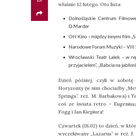
właśnie 12 lutego. Oto lista:
Dolnośląskie Centrum Filmowe 
D.Marder
OH Kino – między innymi film „S
Narodowe Forum Muzyki – VIII 
Wrocławski Teatr Lalek – w re
przyjacielem”, „Babcia na jabłoni
Dzień później, czyli w sobotę
Horyzonty (w nim chociażby „Met
Springs”, reż. M. Barbakowa) i 
coś ze świata retro – Eugenius
Fogg i Jan Kiepiura!
Czwartek (18.02) to dzień, w kt
wyczekiwany „Lazarus” w reż. J.