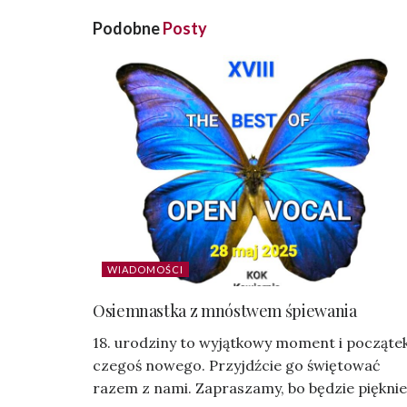
Podobne
Posty
WIADOMOŚCI
Osiemnastka z mnóstwem śpiewania
18. urodziny to wyjątkowy moment i począte
czegoś nowego. Przyjdźcie go świętować
razem z nami. Zapraszamy, bo będzie pięknie