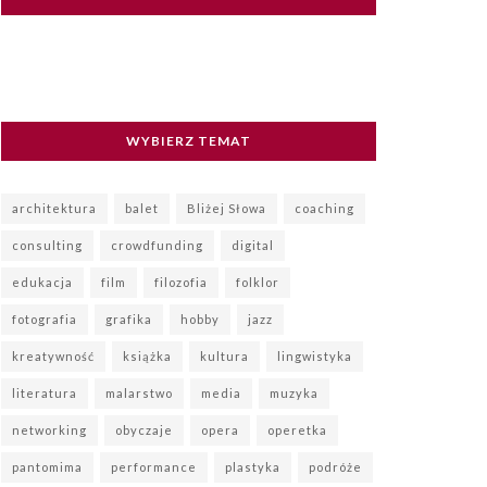
WYBIERZ TEMAT
architektura
balet
Bliżej Słowa
coaching
consulting
crowdfunding
digital
edukacja
film
filozofia
folklor
fotografia
grafika
hobby
jazz
kreatywność
książka
kultura
lingwistyka
literatura
malarstwo
media
muzyka
networking
obyczaje
opera
operetka
pantomima
performance
plastyka
podróże