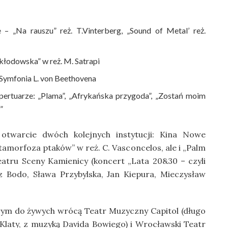
– „Na rauszu” reż. T.Vinterberg, „Sound of Metal’ reż.
kłodowska” w reż. M. Satrapi
Symfonia L. von Beethovena
pertuarze: „Plama”, „Afrykańska przygoda”, „Zostań moim
”
 otwarcie dwóch kolejnych instytucji: Kina Nowe
amorfoza ptaków” w reż. C. Vasconcelos, ale i „Palm
Teatru Sceny Kamienicy (koncert „Lata 20&30 – czyli
z Bodo, Sława Przybylska, Jan Kiepura, Mieczysław
órym do żywych wrócą Teatr Muzyczny Capitol (długo
 Klaty, z muzyką Davida Bowiego) i Wrocławski Teatr