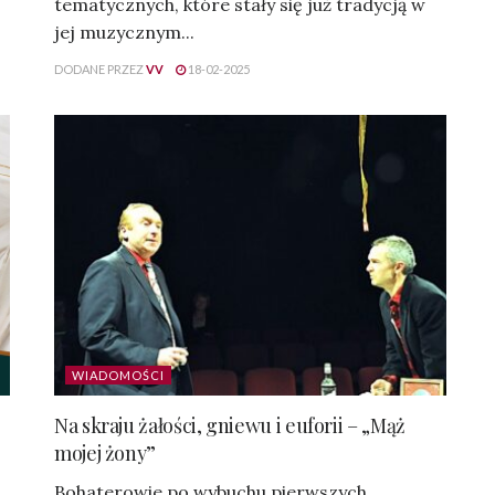
tematycznych, które stały się już tradycją w
jej muzycznym...
DODANE PRZEZ
VV
18-02-2025
WIADOMOŚCI
Na skraju żałości, gniewu i euforii – „Mąż
mojej żony”
Bohaterowie po wybuchu pierwszych