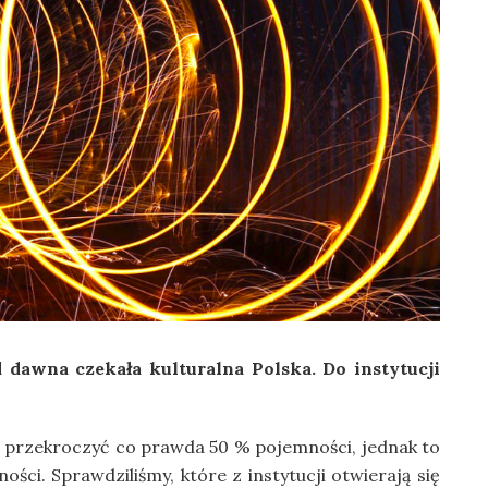
d dawna czekała kulturalna Polska. Do instytucji
o przekroczyć co prawda 50 % pojemności, jednak to
ości. Sprawdziliśmy, które z instytucji otwierają się