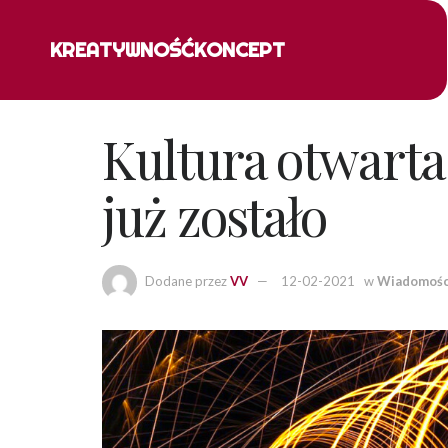
KREATYWNOŚĆ
KONCEPT
Kultura otwarta 
już zostało
Dodane przez
VV
12-02-2021
w
Wiadomośc