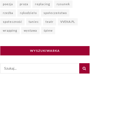
poezja
proza
replacing
rysunek
rzeźba
rękodzieło
społeczeństwo
społeczność
taniec
teatr
VVENA.PL
wrapping
wystawa
śpiew
WYSZUKIWARKA