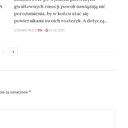
 A
gwałtownych emocji powoli nawiązują nić
porozumienia, by w końcu stać się
powiernikami swoich rozterek. A dotyczą...
DODANE PRZEZ
VV
16-02-2025
*
la są oznaczone