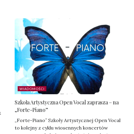
WIADOMOŚCI
Szkoła Artystyczna Open Vocal zaprasza – na
„Forte-Piano”
k
„Forte-Piano” Szkoły Artystycznej Open Vocal
to kolejny z cyklu wiosennych koncertów