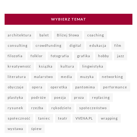
WYBIERZ TEMAT
architektura
balet
Bliżej Słowa
coaching
consulting
crowdfunding
digital
edukacja
film
filozofia
folklor
fotografia
grafika
hobby
jazz
kreatywność
książka
kultura
lingwistyka
literatura
malarstwo
media
muzyka
networking
obyczaje
opera
operetka
pantomima
performance
plastyka
podróże
poezja
proza
replacing
rysunek
rzeźba
rękodzieło
społeczeństwo
społeczność
taniec
teatr
VVENA.PL
wrapping
wystawa
śpiew