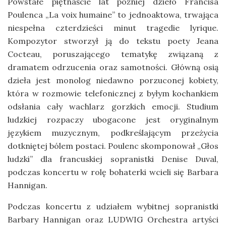
Powstałe piętnaście lat później dzieło Francisa
Poulenca „La voix humaine” to jednoaktowa, trwająca
niespełna czterdzieści minut tragedie lyrique.
Kompozytor stworzył ją do tekstu poety Jeana
Cocteau, poruszającego tematykę związaną z
dramatem odrzucenia oraz samotności. Główną osią
dzieła jest monolog niedawno porzuconej kobiety,
która w rozmowie telefonicznej z byłym kochankiem
odsłania cały wachlarz gorzkich emocji. Studium
ludzkiej rozpaczy ubogacone jest oryginalnym
językiem muzycznym, podkreślającym przeżycia
dotkniętej bólem postaci. Poulenc skomponował „Głos
ludzki” dla francuskiej sopranistki Denise Duval,
podczas koncertu w rolę bohaterki wcieli się Barbara
Hannigan.
Podczas koncertu z udziałem wybitnej sopranistki
Barbary Hannigan oraz LUDWIG Orchestra artyści