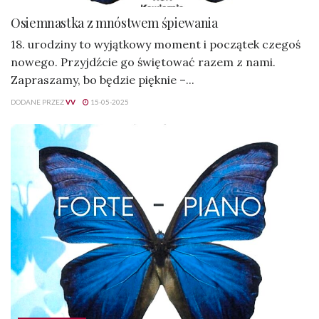
Osiemnastka z mnóstwem śpiewania
18. urodziny to wyjątkowy moment i początek czegoś
nowego. Przyjdźcie go świętować razem z nami.
Zapraszamy, bo będzie pięknie –...
DODANE PRZEZ
VV
15-05-2025