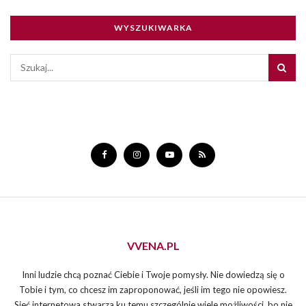
WYSZUKIWARKA
VVENA.PL
Inni ludzie chcą poznać Ciebie i Twoje pomysły. Nie dowiedzą się o
Tobie i tym, co chcesz im zaproponować, jeśli im tego nie opowiesz.
Sieć internetowa stwarza ku temu szczególnie wiele możliwości, bo nie