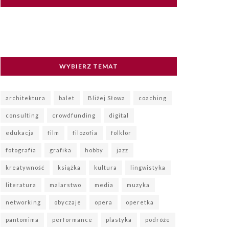
WYBIERZ TEMAT
architektura
balet
Bliżej Słowa
coaching
consulting
crowdfunding
digital
edukacja
film
filozofia
folklor
fotografia
grafika
hobby
jazz
kreatywność
książka
kultura
lingwistyka
literatura
malarstwo
media
muzyka
networking
obyczaje
opera
operetka
pantomima
performance
plastyka
podróże