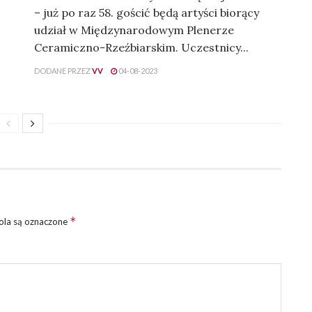
– już po raz 58. gościć będą artyści biorący
udział w Międzynarodowym Plenerze
Ceramiczno-Rzeźbiarskim. Uczestnicy...
DODANE PRZEZ
VV
04-08-2023
*
la są oznaczone