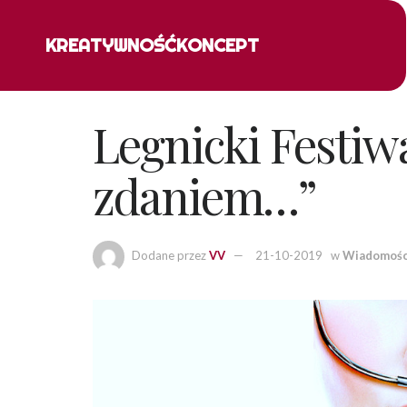
KREATYWNOŚĆ
KONCEPT
Legnicki Festi
zdaniem…”
Dodane przez
VV
21-10-2019
w
Wiadomośc