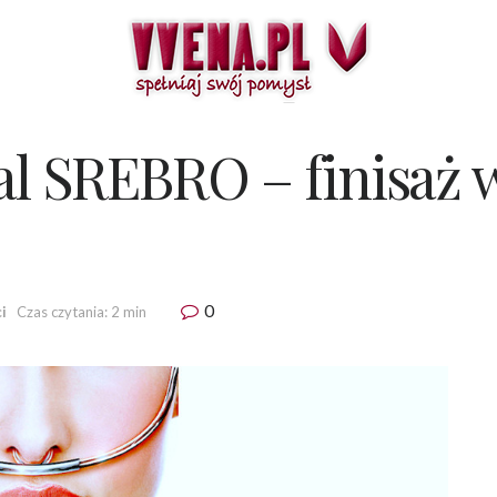
wal SREBRO – finisaż
0
i
Czas czytania: 2 min