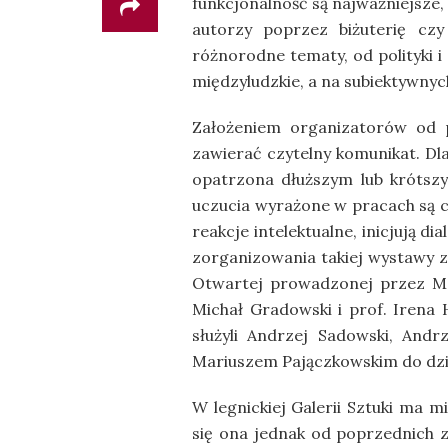
funkcjonalność są najważniejsze,
autorzy poprzez biżuterię czy
różnorodne tematy, od polityki 
międzyludzkie, a na subiektywnyc
Założeniem organizatorów od p
zawierać czytelny komunikat. Dla
opatrzona dłuższym lub krótsz
uczucia wyrażone w pracach są c
reakcje intelektualne, inicjują d
zorganizowania takiej wystawy z
Otwartej prowadzonej przez Mar
Michał Gradowski i prof. Iren
służyli Andrzej Sadowski, And
Mariuszem Pajączkowskim do dziś
W legnickiej Galerii Sztuki ma 
się ona jednak od poprzednich z