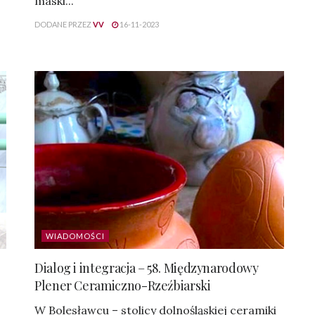
maski...
DODANE PRZEZ
VV
16-11-2023
WIADOMOŚCI
Dialog i integracja – 58. Międzynarodowy
Plener Ceramiczno-Rzeźbiarski
W Bolesławcu – stolicy dolnośląskiej ceramiki