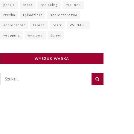
poezja
proza
replacing
rysunek
rzeźba
rękodzieło
społeczeństwo
społeczność
taniec
teatr
VVENA.PL
wrapping
wystawa
śpiew
WYSZUKIWARKA