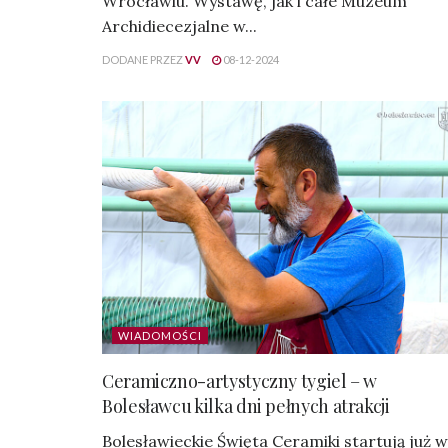
Wrocławiu. Wystawę, jak i całe Muzeum
Archidiecezjalne w...
DODANE PRZEZ
VV
08-12-2024
WIADOMOŚCI
Ceramiczno-artystyczny tygiel – w
Bolesławcu kilka dni pełnych atrakcji
Bolesławieckie Święta Ceramiki startują już w