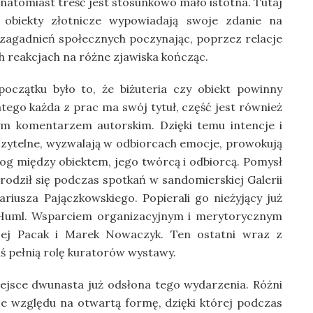
 natomiast treść jest stosunkowo mało istotna. Tutaj
 obiekty złotnicze wypowiadają swoje zdanie na
i zagadnień społecznych poczynając, poprzez relacje
h reakcjach na różne zjawiska kończąc.
oczątku było to, że biżuteria czy obiekt powinny
tego każda z prac ma swój tytuł, część jest również
ym komentarzem autorskim. Dzięki temu intencje i
zytelne, wyzwalają w odbiorcach emocje, prowokują
ialog między obiektem, jego twórcą i odbiorcą. Pomysł
rodził się podczas spotkań w sandomierskiej Galerii
iusza Pajączkowskiego. Popierali go nieżyjący już
a Huml. Wsparciem organizacyjnym i merytorycznym
rzej Pacak i Marek Nowaczyk. Ten ostatni wraz z
 pełnią rolę kuratorów wystawy.
miejsce dwunasta już odsłona tego wydarzenia. Różni
e względu na otwartą formę, dzięki której podczas