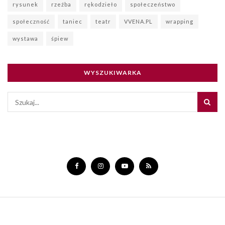
rysunek
rzeźba
rękodzieło
społeczeństwo
społeczność
taniec
teatr
VVENA.PL
wrapping
wystawa
śpiew
WYSZUKIWARKA