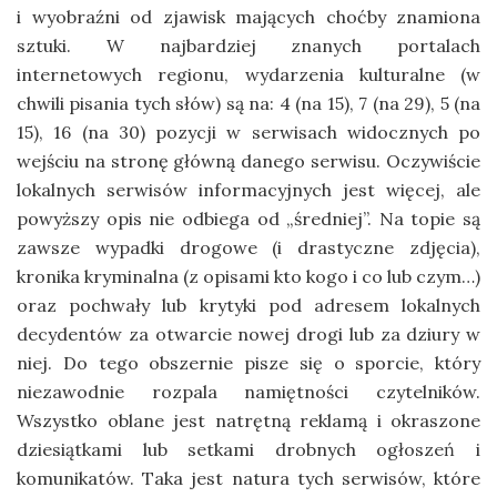
i wyobraźni od zjawisk mających choćby znamiona
sztuki. W najbardziej znanych portalach
internetowych regionu, wydarzenia kulturalne (w
chwili pisania tych słów) są na: 4 (na 15), 7 (na 29), 5 (na
15), 16 (na 30) pozycji w serwisach widocznych po
wejściu na stronę główną danego serwisu. Oczywiście
lokalnych serwisów informacyjnych jest więcej, ale
powyższy opis nie odbiega od „średniej”. Na topie są
zawsze wypadki drogowe (i drastyczne zdjęcia),
kronika kryminalna (z opisami kto kogo i co lub czym…)
oraz pochwały lub krytyki pod adresem lokalnych
decydentów za otwarcie nowej drogi lub za dziury w
niej. Do tego obszernie pisze się o sporcie, który
niezawodnie rozpala namiętności czytelników.
Wszystko oblane jest natrętną reklamą i okraszone
dziesiątkami lub setkami drobnych ogłoszeń i
komunikatów. Taka jest natura tych serwisów, które