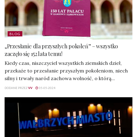
BLOG
„Przesłanie dla przyszłych pokoleń” – wszystko
zaczęło się 152 lata temu!
Kiedy czas, niszczyciel wszystkich ziemskich dzieł,
przekaże to przesłanie przyszłym pokoleniom, niech
silny i trwały naród zachowa wolność, o którą...
DODANE PRZEZ
VV
05-05-2024