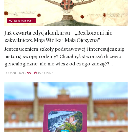
WIADOMOŚCI
Już czwarta edycja konkursu – „Bez korzeni nie
zakwitniesz. Moja Wielka i Mała Ojczyzna”
Jesteś uczniem szkoły podstawowej i interesujesz się
historią swojej rodziny? Chciałbyś stworzyć drzewo
genealogiczne, ale nie wiesz od czego zacząć?...
DODANE PRZEZ
VV
15-11-2024