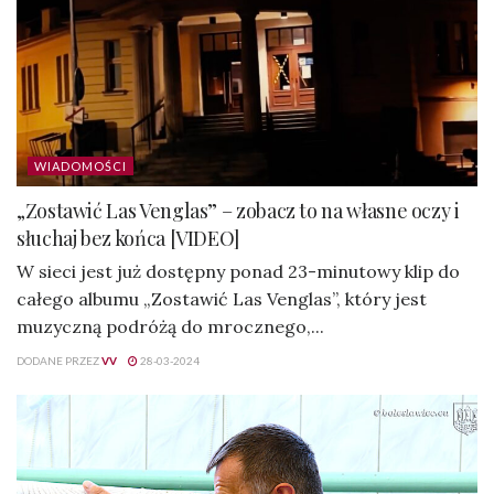
WIADOMOŚCI
„Zostawić Las Venglas” – zobacz to na własne oczy i
słuchaj bez końca [VIDEO]
W sieci jest już dostępny ponad 23-minutowy klip do
całego albumu „Zostawić Las Venglas”, który jest
muzyczną podróżą do mrocznego,...
DODANE PRZEZ
VV
28-03-2024