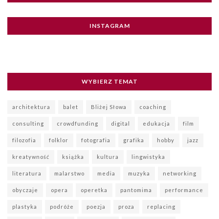
INSTAGRAM
WYBIERZ TEMAT
architektura
balet
Bliżej Słowa
coaching
consulting
crowdfunding
digital
edukacja
film
filozofia
folklor
fotografia
grafika
hobby
jazz
kreatywność
książka
kultura
lingwistyka
literatura
malarstwo
media
muzyka
networking
obyczaje
opera
operetka
pantomima
performance
plastyka
podróże
poezja
proza
replacing