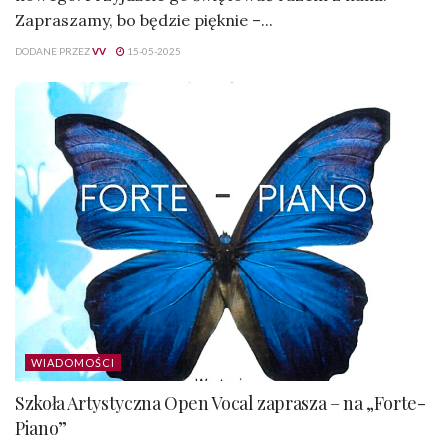
Zapraszamy, bo będzie pięknie –...
DODANE PRZEZ
VV
15-05-2025
WIADOMOŚCI
Szkoła Artystyczna Open Vocal zaprasza – na „Forte-
Piano”