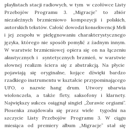
playlistach stacji radiowych, w tym w czołówce Listy
Przebojów Programu 3. „Migracje” to zbiór
niezależnych brzmieniowo kompozycji i polskich,
autorskich tekstów. Całość dowodzi konsekwencji Meli
i jej zespołu w pielęgnowaniu charakterystycznego
języka, którego nie sposób pomylić z żadnym innym.
W warstwie brzmieniowej opiera się on na łączeniu
akustycznych i syntetycznych brzmień, w warstwie
słownej realizm ściera się z abstrakcją. Na płycie
pojawiają się oryginalne, kojące dźwięki bardzo
rzadkiego instrumentu w kształcie przypominającego
UFO, o nazwie hang drum. Utwory ubarwia
wiolonczela, a także flety, saksofony i klarnety.
Największy sukces osiągnął singiel „Żurawie orgiami”.
Piosenka znajdowała się przez wiele tygodni na
szczycie Listy Przebojów Programu 3. W ciągu
miesiąca od premiery album „Migracje” stał się