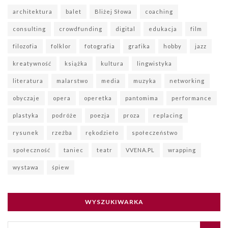
architektura
balet
Bliżej Słowa
coaching
consulting
crowdfunding
digital
edukacja
film
filozofia
folklor
fotografia
grafika
hobby
jazz
kreatywność
książka
kultura
lingwistyka
literatura
malarstwo
media
muzyka
networking
obyczaje
opera
operetka
pantomima
performance
plastyka
podróże
poezja
proza
replacing
rysunek
rzeźba
rękodzieło
społeczeństwo
społeczność
taniec
teatr
VVENA.PL
wrapping
wystawa
śpiew
WYSZUKIWARKA