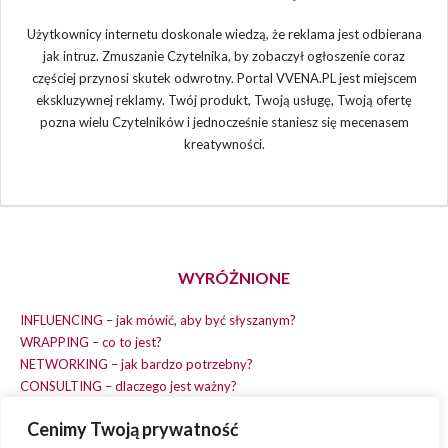
Użytkownicy internetu doskonale wiedzą, że reklama jest odbierana
jak intruz. Zmuszanie Czytelnika, by zobaczył ogłoszenie coraz
częściej przynosi skutek odwrotny. Portal VVENA.PL jest miejscem
ekskluzywnej reklamy. Twój produkt, Twoją usługę, Twoją ofertę
pozna wielu Czytelników i jednocześnie staniesz się mecenasem
kreatywności.
WYRÓŻNIONE
INFLUENCING – jak mówić, aby być słyszanym?
WRAPPING – co to jest?
NETWORKING – jak bardzo potrzebny?
CONSULTING – dlaczego jest ważny?
REPLACING – masz na wszystko czas?
Cenimy Twoją prywatność
EARNING – jak zarobić na dobrym pomyśle?