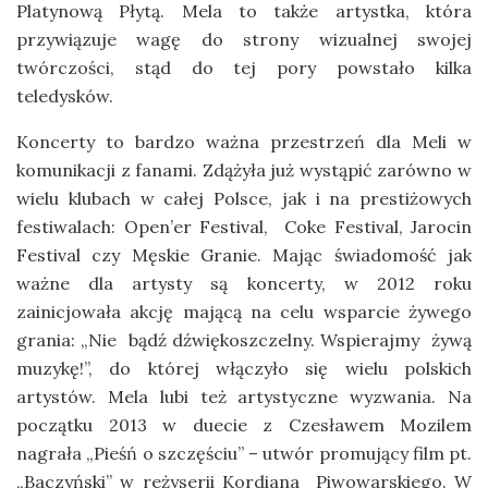
Platynową Płytą. Mela to także artystka, która
przywiązuje wagę do strony wizualnej swojej
twórczości, stąd do tej pory powstało kilka
teledysków.
Koncerty to bardzo ważna przestrzeń dla Meli w
komunikacji z fanami. Zdążyła już wystąpić zarówno w
wielu klubach w całej Polsce, jak i na prestiżowych
festiwalach: Open’er Festival, Coke Festival, Jarocin
Festival czy Męskie Granie. Mając świadomość jak
ważne dla artysty są koncerty, w 2012 roku
zainicjowała akcję mającą na celu wsparcie żywego
grania: „Nie bądź dźwiękoszczelny. Wspierajmy żywą
muzykę!”, do której włączyło się wielu polskich
artystów. Mela lubi też artystyczne wyzwania. Na
początku 2013 w duecie z Czesławem Mozilem
nagrała „Pieśń o szczęściu” – utwór promujący film pt.
„Baczyński” w reżyserii Kordiana Piwowarskiego. W