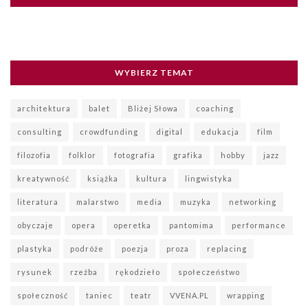
WYBIERZ TEMAT
architektura
balet
Bliżej Słowa
coaching
consulting
crowdfunding
digital
edukacja
film
filozofia
folklor
fotografia
grafika
hobby
jazz
kreatywność
książka
kultura
lingwistyka
literatura
malarstwo
media
muzyka
networking
obyczaje
opera
operetka
pantomima
performance
plastyka
podróże
poezja
proza
replacing
rysunek
rzeźba
rękodzieło
społeczeństwo
społeczność
taniec
teatr
VVENA.PL
wrapping