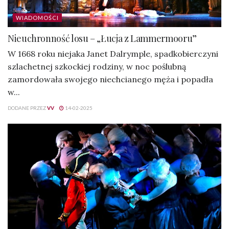
WIADOMOŚCI
Nieuchronność losu – „Łucja z Lammermooru”
W 1668 roku niejaka Janet Dalrymple, spadkobierczyni
szlachetnej szkockiej rodziny, w noc poślubną
zamordowała swojego niechcianego męża i popadła
w...
DODANE PRZEZ
VV
14-02-2025