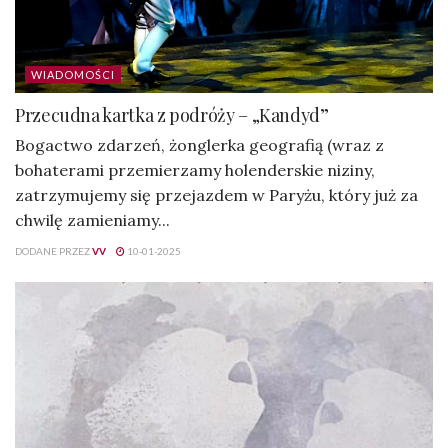
WIADOMOŚCI
Przecudna kartka z podróży – „Kandyd”
Bogactwo zdarzeń, żonglerka geografią (wraz z
bohaterami przemierzamy holenderskie niziny,
zatrzymujemy się przejazdem w Paryżu, który już za
chwilę zamieniamy...
DODANE PRZEZ
VV
10-01-2025