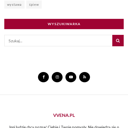
wystawa
śpiew
WYSZUKIWARKA
VVENA.PL
Inni ludzie chcą poznać Ciebie i Twoje pomysły. Nie dowiedzą się o