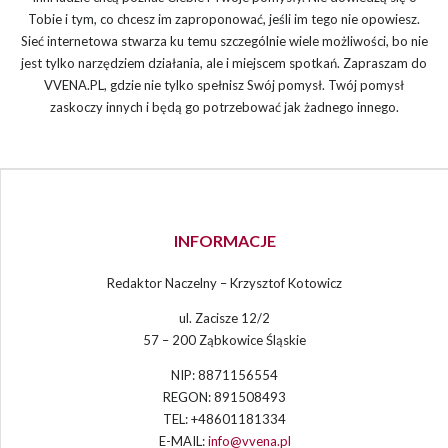
Tobie i tym, co chcesz im zaproponować, jeśli im tego nie opowiesz.
Sieć internetowa stwarza ku temu szczególnie wiele możliwości, bo nie
jest tylko narzędziem działania, ale i miejscem spotkań. Zapraszam do
VVENA.PL, gdzie nie tylko spełnisz Swój pomysł. Twój pomysł
zaskoczy innych i będą go potrzebować jak żadnego innego.
INFORMACJE
Redaktor Naczelny – Krzysztof Kotowicz
ul. Zacisze 12/2
57 – 200 Ząbkowice Śląskie
NIP: 8871156554
REGON: 891508493
TEL: +48601181334
E-MAIL:
info@vvena.pl