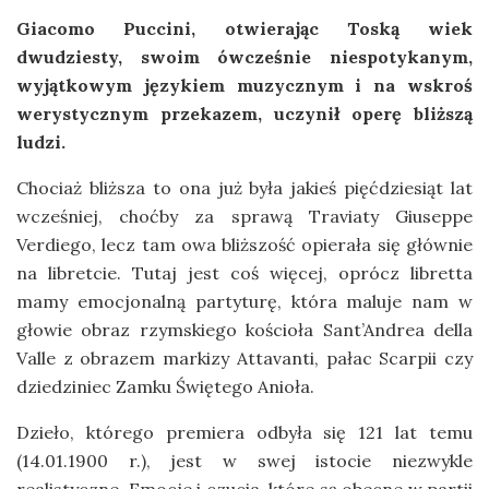
Giacomo Puccini, otwierając Toską wiek
dwudziesty, swoim ówcześnie niespotykanym,
wyjątkowym językiem muzycznym i na wskroś
werystycznym przekazem, uczynił operę bliższą
ludzi.
Chociaż bliższa to ona już była jakieś pięćdziesiąt lat
wcześniej, choćby za sprawą Traviaty Giuseppe
Verdiego, lecz tam owa bliższość opierała się głównie
na libretcie. Tutaj jest coś więcej, oprócz libretta
mamy emocjonalną partyturę, która maluje nam w
głowie obraz rzymskiego kościoła Sant’Andrea della
Valle z obrazem markizy Attavanti, pałac Scarpii czy
dziedziniec Zamku Świętego Anioła.
Dzieło, którego premiera odbyła się 121 lat temu
(14.01.1900 r.), jest w swej istocie niezwykle