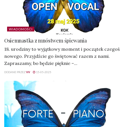
WIADOMOŚCI
Osiemnastka z mnóstwem śpiewania
18. urodziny to wyjątkowy moment i początek czegoś
nowego. Przyjdźcie go świętować razem z nami.
Zapraszamy, bo będzie pięknie –...
DODANE PRZEZ
VV
15-05-2025