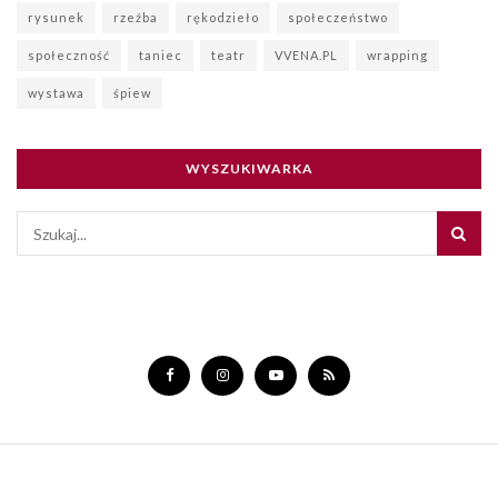
rysunek
rzeźba
rękodzieło
społeczeństwo
społeczność
taniec
teatr
VVENA.PL
wrapping
wystawa
śpiew
WYSZUKIWARKA