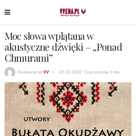
Moc słowa wplątana w
akustyczne dźwięki – „Ponad
Chmurami”
Dodane przez
VV
22-02-2022
Czas czytania: 1 min