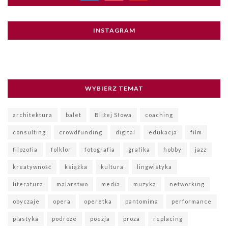
INSTAGRAM
WYBIERZ TEMAT
architektura
balet
Bliżej Słowa
coaching
consulting
crowdfunding
digital
edukacja
film
filozofia
folklor
fotografia
grafika
hobby
jazz
kreatywność
książka
kultura
lingwistyka
literatura
malarstwo
media
muzyka
networking
obyczaje
opera
operetka
pantomima
performance
plastyka
podróże
poezja
proza
replacing