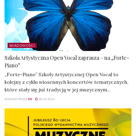
WIADOMOŚCI
Szkoła Artystyczna Open Vocal zaprasza – na „Forte-
Piano”
„Forte-Piano” Szkoły Artystycznej Open Vocal to
kolejny z cyklu wiosennych koncertów tematycznych,
które stały się już tradycją w jej muzycznym...
DODANE PRZEZ
VV
18-02-2025