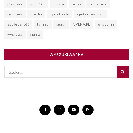
plastyka
podróże
poezja
proza
replacing
rysunek
rzeźba
rękodzieło
społeczeństwo
społeczność
taniec
teatr
VVENA.PL
wrapping
wystawa
śpiew
WYSZUKIWARKA