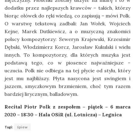
mężczyzny. Piosenki zostały uszyte na miarę i to w
dodatku przez najlepszych krawców – takich, którzy
biorąc ołówek do ręki wiedzą, co zapisują – mówi Polk.
O warstwę tekstową zadbali: Jan Wołek, Wojciech
Kejne, Marek Dutkiewicz, a o muzyczną znakomici
polscy kompozytorzy: Seweryn Krajewski, Krzesimir
Dębski, Włodzimierz Korcz, Jarosław Kukulski i wielu
innych. To kompozytorzy, dla których muzyka jest
podstawą tego, co w piosence najważniejsze –
uczucia. Polk nie odbiega na tej płycie od stylu, który
jest mu najbliższy. Płyta nasycona jest swingiem i
jazzem, smyczkowym brzmieniem, choć tym razem
bardziej lirycznym, balladowym.
Recital Piotr Polk z zespołem – piątek – 6 marca
2020 – 18:30 – Hala OSiR (ul. Lotnicza) – Legnica
Tagi:
śpiew