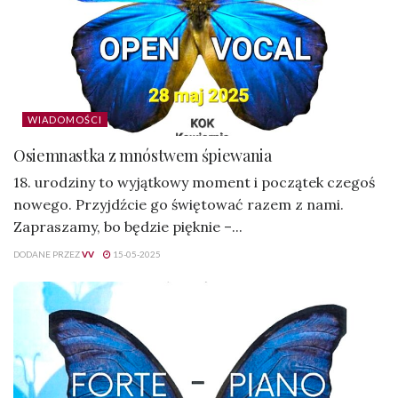
WIADOMOŚCI
Osiemnastka z mnóstwem śpiewania
18. urodziny to wyjątkowy moment i początek czegoś
nowego. Przyjdźcie go świętować razem z nami.
Zapraszamy, bo będzie pięknie –...
DODANE PRZEZ
VV
15-05-2025