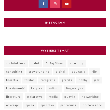
INSTAGRAM
WYBIERZ TEMAT
architektura
balet
Bliżej Słowa
coaching
consulting
crowdfunding
digital
edukacja
film
filozofia
folklor
fotografia
grafika
hobby
jazz
kreatywność
książka
kultura
lingwistyka
literatura
malarstwo
media
muzyka
networking
obyczaje
opera
operetka
pantomima
performance