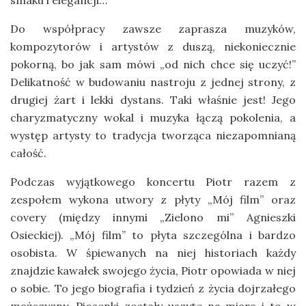
smaku i elegancji…
Do współpracy zawsze zaprasza muzyków,
kompozytorów i artystów z duszą, niekoniecznie
pokorną, bo jak sam mówi „od nich chce się uczyć!”
Delikatność w budowaniu nastroju z jednej strony, z
drugiej żart i lekki dystans. Taki właśnie jest! Jego
charyzmatyczny wokal i muzyka łączą pokolenia, a
występ artysty to tradycja tworząca niezapomnianą
całość.
Podczas wyjątkowego koncertu Piotr razem z
zespołem wykona utwory z płyty „Mój film” oraz
covery (między innymi „Zielono mi” Agnieszki
Osieckiej). „Mój film” to płyta szczególna i bardzo
osobista. W śpiewanych na niej historiach każdy
znajdzie kawałek swojego życia, Piotr opowiada w niej
o sobie. To jego biografia i tydzień z życia dojrzałego