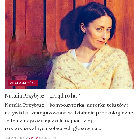
WIADOMOŚCI
Natalia Przybysz – „Prąd 10 lat”
Natalia Przybysz – kompozytorka, autorka tekstów i
aktywistka zaangażowana w działania proekologiczne.
Jeden z najważniejszych, najbardziej
rozpoznawalnych kobiecych głosów na...
DODANE PRZEZ
VV
07-02-2025