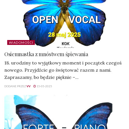
WIADOMOŚCI
Osiemnastka z mnóstwem śpiewania
18. urodziny to wyjątkowy moment i początek czegoś
nowego. Przyjdźcie go świętować razem z nami.
Zapraszamy, bo będzie pięknie –...
DODANE PRZEZ
VV
15-05-2025