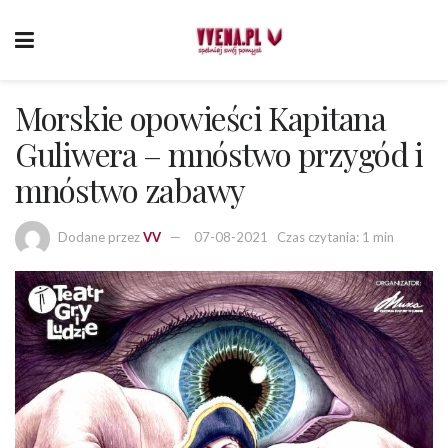
Morskie opowieści Kapitana
Guliwera – mnóstwo przygód i
mnóstwo zabawy
Dodane przez
VV
07-08-2021
Czas czytania: 1 min