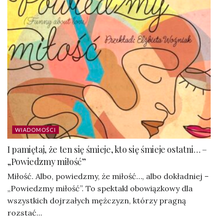
WIADOMOŚCI
I pamiętaj, że ten się śmieje, kto się śmieje ostatni… –
„Powiedzmy miłość”
Miłość. Albo, powiedzmy, że miłość…, albo dokładniej –
„Powiedzmy miłość”. To spektakl obowiązkowy dla
wszystkich dojrzałych mężczyzn, którzy pragną
rozstać...