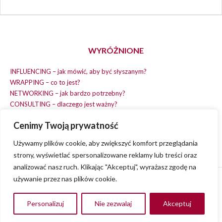
WYRÓŻNIONE
INFLUENCING – jak mówić, aby być słyszanym?
WRAPPING – co to jest?
NETWORKING – jak bardzo potrzebny?
CONSULTING – dlaczego jest ważny?
REPLACING – masz na wszystko czas?
Cenimy Twoją prywatność
EARNING – jak zarobić na dobrym pomyśle?
COACHING – chcesz spełniać swój pomysł?
Używamy plików cookie, aby zwiększyć komfort przeglądania
strony, wyświetlać spersonalizowane reklamy lub treści oraz
analizować nasz ruch. Klikając "Akceptuj", wyrażasz zgodę na
używanie przez nas plików cookie.
© 2013 - 2023
VVENA.PL
- All rights reserved.
Polityka Prywatności
Personalizuj
Nie zezwalaj
Akceptuj