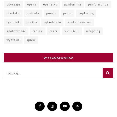
obyczaje
opera
operetka
pantomima
performance
plastyka
podróże
poezja
proza
replacing
rysunek
rzeźba
rękodzieło
społeczeństwo
społeczność
taniec
teatr
VVENA.PL
wrapping
wystawa
śpiew
WYSZUKIWARKA