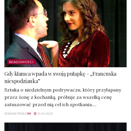
WIADOMOŚCI
Gdy kłamca wpada w swoją pułapkę – „Francuska
niespodzianka”
Sztuka o niedzielnym podrywaczu, który przyłapany
przez żonę z kochanką, próbuje za wszelką cenę
zatuszować przed nią cel ich spotkania....
DODANE PRZEZ
VV
15-02-2025