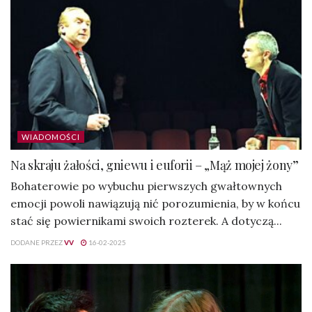
WIADOMOŚCI
Na skraju żałości, gniewu i euforii – „Mąż mojej żony”
Bohaterowie po wybuchu pierwszych gwałtownych
emocji powoli nawiązują nić porozumienia, by w końcu
stać się powiernikami swoich rozterek. A dotyczą...
DODANE PRZEZ
VV
16-02-2025