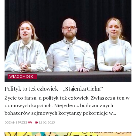
WIADOMOŚCI
Polityk to też człowiek – „Stajenka Cicha”
Życie to farsa, a polityk też człowiek. Zwłaszcza ten w
domowych kapciach. Niejeden z buńczucznych
bohaterów sejmowych korytarzy pokornieje w...
DODANE PRZEZ
VV
12-02-2025