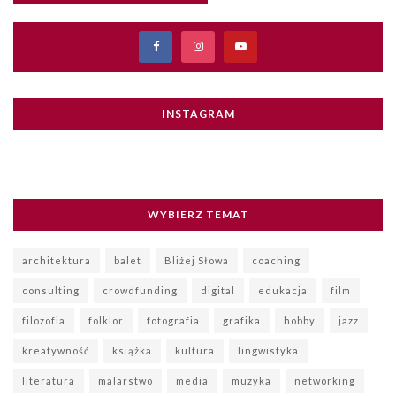
INSTAGRAM
WYBIERZ TEMAT
architektura
balet
Bliżej Słowa
coaching
consulting
crowdfunding
digital
edukacja
film
filozofia
folklor
fotografia
grafika
hobby
jazz
kreatywność
książka
kultura
lingwistyka
literatura
malarstwo
media
muzyka
networking