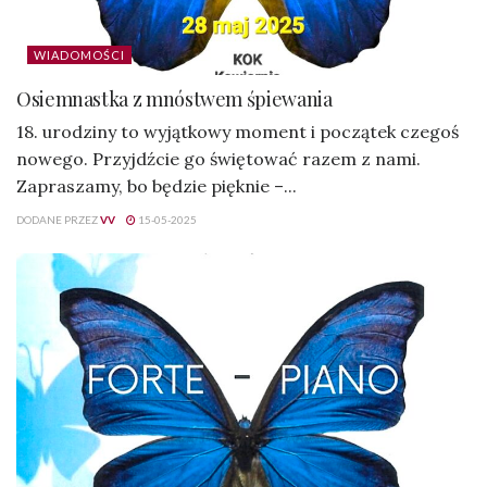
WIADOMOŚCI
Osiemnastka z mnóstwem śpiewania
18. urodziny to wyjątkowy moment i początek czegoś
nowego. Przyjdźcie go świętować razem z nami.
Zapraszamy, bo będzie pięknie –...
DODANE PRZEZ
VV
15-05-2025