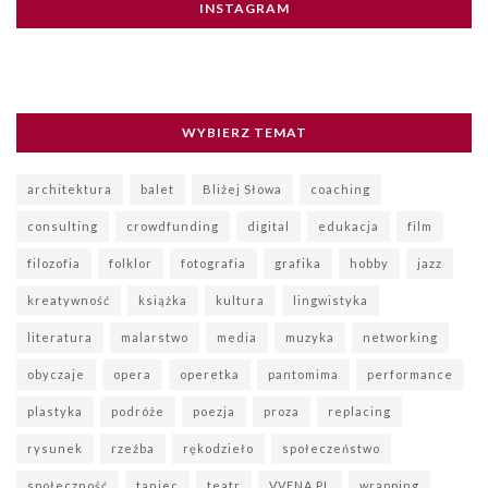
INSTAGRAM
WYBIERZ TEMAT
architektura
balet
Bliżej Słowa
coaching
consulting
crowdfunding
digital
edukacja
film
filozofia
folklor
fotografia
grafika
hobby
jazz
kreatywność
książka
kultura
lingwistyka
literatura
malarstwo
media
muzyka
networking
obyczaje
opera
operetka
pantomima
performance
plastyka
podróże
poezja
proza
replacing
rysunek
rzeźba
rękodzieło
społeczeństwo
społeczność
taniec
teatr
VVENA.PL
wrapping